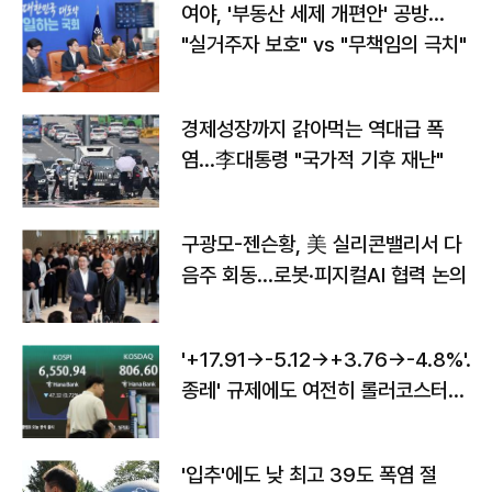
여야, '부동산 세제 개편안' 공방…
"실거주자 보호" vs "무책임의 극치"
경제성장까지 갉아먹는 역대급 폭
염…李대통령 "국가적 기후 재난"
구광모-젠슨황, 美 실리콘밸리서 다
음주 회동…로봇·피지컬AI 협력 논의
'+17.91→-5.12→+3.76→-4.8%'…'
종레' 규제에도 여전히 롤러코스터
타는 코스피
'입추'에도 낮 최고 39도 폭염 절