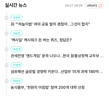
실시간 뉴스
08.07 08:38
UPDATE
4분전
與 "'하늘이법' 여야 공동 발의 괜찮아…그것이 협치"
9분전
'캐시딜' 캐시워크 돈 버는 퀴즈, 정답은?
14분전
관세전쟁 '엔드게임' 윤곽 나오나…한국 新통상정책 교두보 활
용해야
17분전
섬유패션 글로벌 경쟁력 키운다…산업부 15개 과제 180억 지
원
18분전
농식품부, '천원의 아침밥' 참여 200개 대학 선정