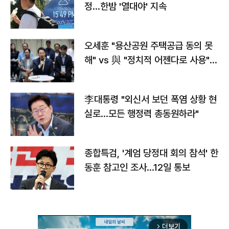
정…한밤 '열대야' 지속
오세훈 "용산공원 주택공급 동의 못
해" vs 與 "정치적 어젠다로 사용"
맞불
李대통령 "외신서 보던 폭염 상황 현
실로…모든 행정력 총동원하라"
종합특검, '계엄 당정대 회의 참석' 한
동훈 참고인 조사...12일 통보
더보기
arrow_forward_ios