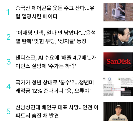
중국산 에어콘을 웃돈 주고 산다...유
1
럽 열광시킨 메이디
"이재명 탄핵, 얼마 안 남았다"...'윤석
2
열 탄핵' 맞힌 무당, '성지글' 등장
샌디스크, AI 수요에 '매출 4.7배'…가
3
이던스 실망에 '주가는 하락'
국가가 청년 상대로 '통수'?...청년미
4
래적금 12% 준다더니 "응, 오류야"
신남성연대 배인규 대표 사망…인천 아
5
파트서 숨진 채 발견