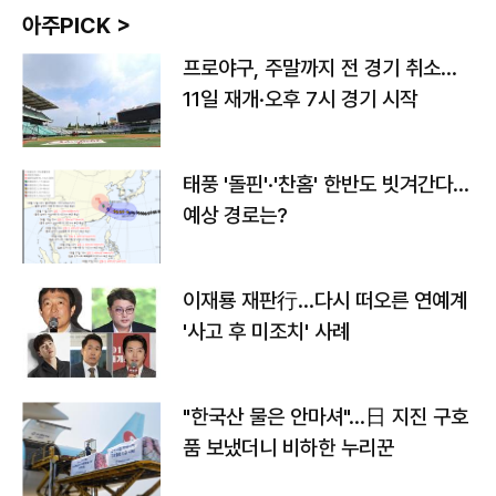
아주PICK >
프로야구, 주말까지 전 경기 취소…
11일 재개·오후 7시 경기 시작
태풍 '돌핀'·'찬홈' 한반도 빗겨간다…
예상 경로는?
이재룡 재판行…다시 떠오른 연예계
'사고 후 미조치' 사례
"한국산 물은 안마셔"…日 지진 구호
품 보냈더니 비하한 누리꾼