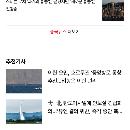
스티븐 로치 '과거의 홍콩'은 끝났지만 '새로운 홍콩'은
진행중
중국뉴스
더보기
추천기사
이란·오만, 호르무즈 '중앙항로 통항'
추진…입항은 이란 관리
靑, 北 탄도미사일에 안보실 긴급회
의…"유엔 결의 위반, 즉각 중단 촉
구"