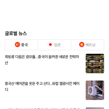
글로벌 뉴스
중국
일본
베트남
희토류 다음은 광모듈…중국이 움켜쥔 새로운 전략자
산
중국산 에어콘을 웃돈 주고 산다...유럽 열광시킨 메이
디