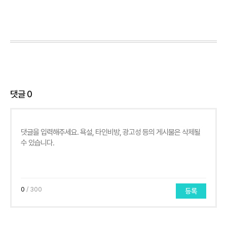
댓글
0
0
/ 300
등록