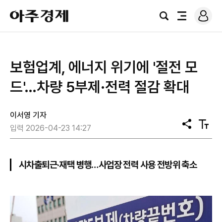
로
아
그
검
전
주
인
색
체
경
메
제
뉴
보험업계, 에너지 위기에 '절전 모
드'…차량 5부제·전력 절감 확대
이서영 기자
공
텍
입력 2026-04-23 14:27
유
스
트
크
기
시차출퇴근·재택 병행…사업장 전력 사용 전방위 축소