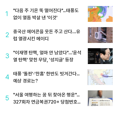
"다음 주 기온 뚝 떨어진다"…태풍도
1
없이 열돔 박살 낸 '이것'
중국산 에어콘을 웃돈 주고 산다...유
2
럽 열광시킨 메이디
"이재명 탄핵, 얼마 안 남았다"...'윤석
3
열 탄핵' 맞힌 무당, '성지글' 등장
태풍 '돌핀'·'찬홈' 한반도 빗겨간다…
4
예상 경로는?
"서울 여행하는 꿈 뒤 찾아온 행운"…
5
327회차 연금복권720+ 당첨번호조
회 주목