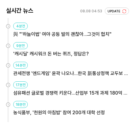
실시간 뉴스
08.08 04:53
UPDATE
4분전
與 "'하늘이법' 여야 공동 발의 괜찮아…그것이 협치"
9분전
'캐시딜' 캐시워크 돈 버는 퀴즈, 정답은?
14분전
관세전쟁 '엔드게임' 윤곽 나오나…한국 新통상정책 교두보 활
용해야
17분전
섬유패션 글로벌 경쟁력 키운다…산업부 15개 과제 180억 지
원
18분전
농식품부, '천원의 아침밥' 참여 200개 대학 선정