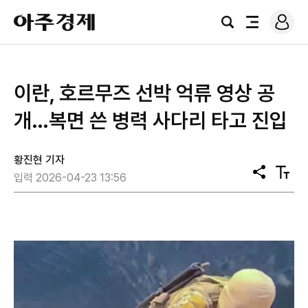
로
아
그
검
전
주
인
색
체
경
메
제
뉴
이란, 호르무즈 선박 억류 영상 공
개…복면 쓴 병력 사다리 타고 진입
황진현 기자
공
텍
입력 2026-04-23 13:56
유
스
트
크
기