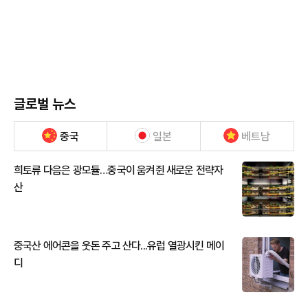
글로벌 뉴스
중국
일본
베트남
희토류 다음은 광모듈…중국이 움켜쥔 새로운 전략자
산
중국산 에어콘을 웃돈 주고 산다...유럽 열광시킨 메이
디