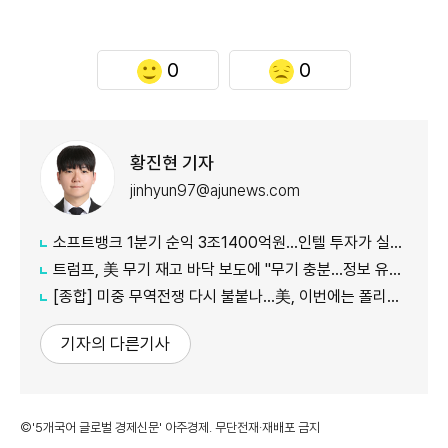
0
0
황진현 기자
jinhyun97@ajunews.com
소프트뱅크 1분기 순익 3조1400억원…인텔 투자가 실적 견인
트럼프, 美 무기 재고 바닥 보도에 "무기 충분…정보 유출자에 장기형"
[종합] 미중 무역전쟁 다시 불붙나…美, 이번에는 폴리실리콘 관세 15% 추진
기자의 다른기사
©'5개국어 글로벌 경제신문' 아주경제. 무단전재·재배포 금지