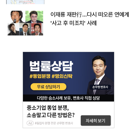
이재룡 재판行…다시 떠오른 연예계
'사고 후 미조치' 사례