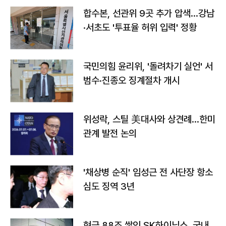
합수본, 선관위 9곳 추가 압색…강남
·서초도 '투표율 허위 입력' 정황
국민의힘 윤리위, '돌려차기 실언' 서
범수·진종오 징계절차 개시
위성락, 스틸 美대사와 상견례…한미
관계 발전 논의
'채상병 순직' 임성근 전 사단장 항소
심도 징역 3년
현금 88조 쌓인 SK하이닉스, 국내