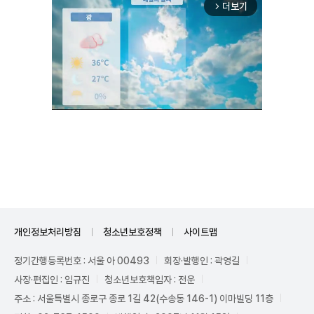
더보기
arrow_forward_ios
Mute
개인정보처리방침
청소년보호정책
사이트맵
정기간행등록번호 : 서울 아 00493
회장·발행인 : 곽영길
사장·편집인 : 임규진
청소년보호책임자 : 전운
주소 : 서울특별시 종로구 종로 1길 42(수송동 146-1) 이마빌딩 11층