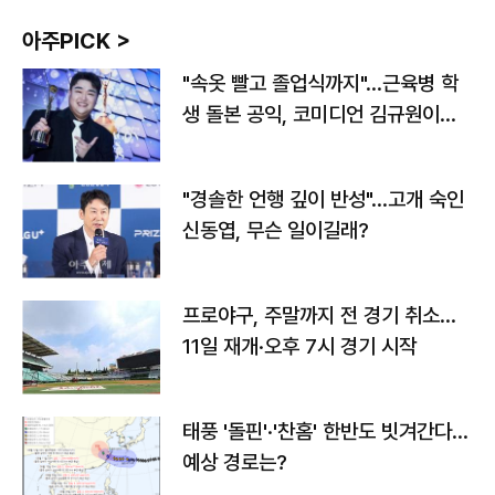
아주PICK >
"속옷 빨고 졸업식까지"…근육병 학
생 돌본 공익, 코미디언 김규원이었
다
"경솔한 언행 깊이 반성"…고개 숙인
신동엽, 무슨 일이길래?
프로야구, 주말까지 전 경기 취소…
11일 재개·오후 7시 경기 시작
태풍 '돌핀'·'찬홈' 한반도 빗겨간다…
예상 경로는?