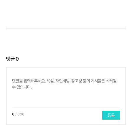
댓글
0
0
/ 300
등록