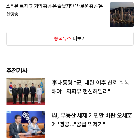
스티븐 로치 '과거의 홍콩'은 끝났지만 '새로운 홍콩'은
진행중
중국뉴스
더보기
추천기사
李대통령 "군, 내란 이후 신뢰 회복
해야…지휘부 헌신해달라"
與, 부동산 세제 개편안 비판 오세훈
에 '맹공'…"공급 억제기"