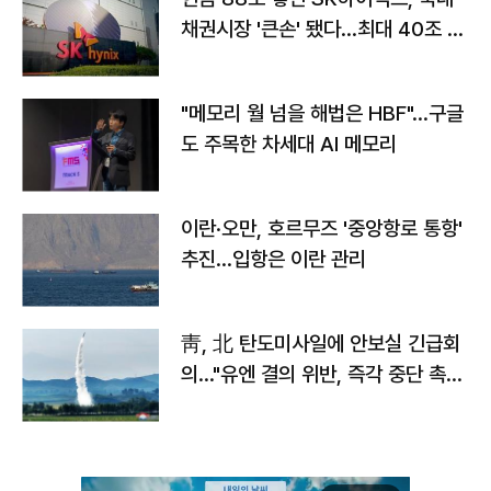
채권시장 '큰손' 됐다…최대 40조 투
자
"메모리 월 넘을 해법은 HBF"…구글
도 주목한 차세대 AI 메모리
이란·오만, 호르무즈 '중앙항로 통항'
추진…입항은 이란 관리
靑, 北 탄도미사일에 안보실 긴급회
의…"유엔 결의 위반, 즉각 중단 촉
구"