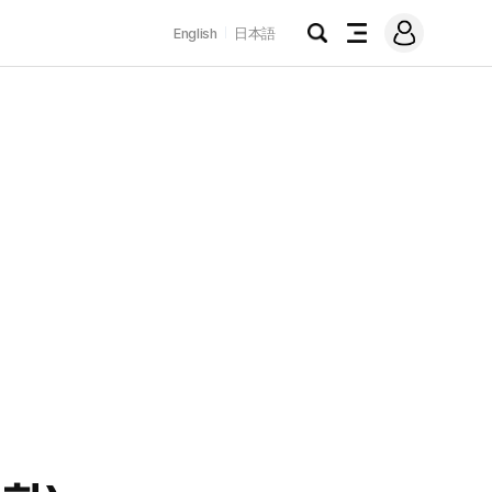
로
English
日本語
그
검
전
인
색
체
메
뉴