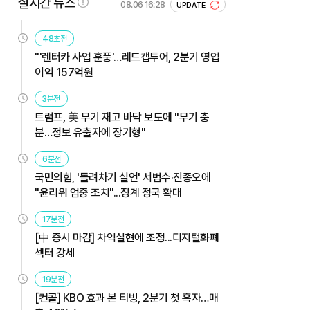
실시간 뉴스
08.06 16:28
UPDATE
48초전
"'렌터카 사업 훈풍'…레드캡투어, 2분기 영업
이익 157억원
3분전
트럼프, 美 무기 재고 바닥 보도에 "무기 충
분…정보 유출자에 장기형"
6분전
국민의힘, '돌려차기 실언' 서범수·진종오에
"윤리위 엄중 조치"...징계 정국 확대
17분전
[中 증시 마감] 차익실현에 조정...디지털화폐
섹터 강세
19분전
[컨콜] KBO 효과 본 티빙, 2분기 첫 흑자…매