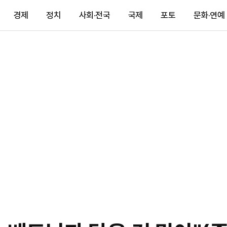
경제
정치
사회·전국
국제
포토
문화·연예