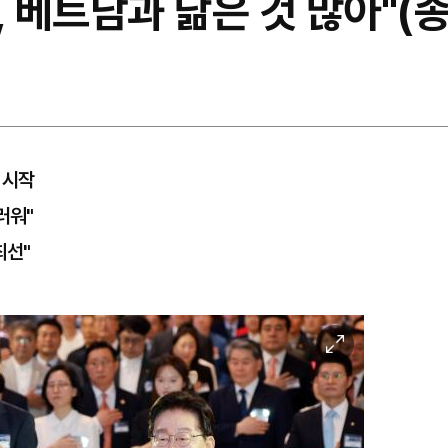
, 베트남과 닮은 것 많아"(
 시작
러워"
최선"
이
미
지
확