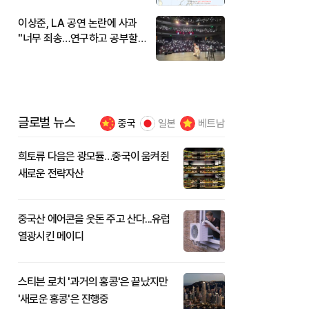
이상준, LA 공연 논란에 사과
"너무 죄송…연구하고 공부할
것"
글로벌 뉴스
중국
일본
베트남
희토류 다음은 광모듈…중국이 움켜쥔
새로운 전략자산
중국산 에어콘을 웃돈 주고 산다...유럽
열광시킨 메이디
스티븐 로치 '과거의 홍콩'은 끝났지만
'새로운 홍콩'은 진행중