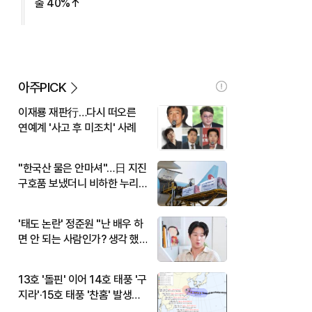
출 40%↑
아주PICK
이재룡 재판行…다시 떠오른
연예계 '사고 후 미조치' 사례
"한국산 물은 안마셔"…日 지진
구호품 보냈더니 비하한 누리
꾼
'태도 논란' 정준원 "난 배우 하
면 안 되는 사람인가? 생각 했
다"
13호 '돌핀' 이어 14호 태풍 '구
지라'·15호 태풍 '찬홈' 발생…
현재 위치와 이동경로는?