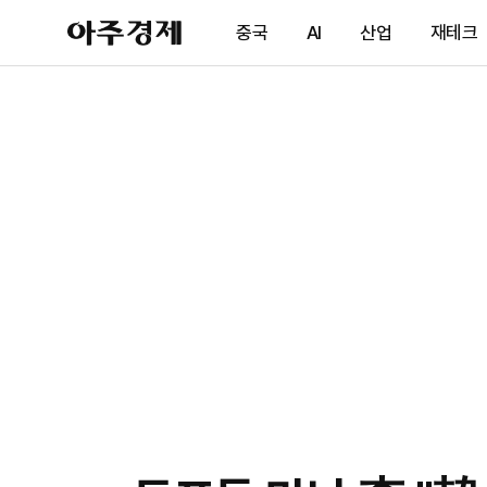
아
중국
AI
산업
재테크
주
경
제