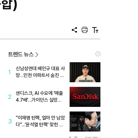
종합)
공
프
텍
유
린
스
트
트
크
기
트렌드 뉴스
신남성연대 배인규 대표 사
1
망…인천 아파트서 숨진 채
발견
샌디스크, AI 수요에 '매출
2
4.7배'…가이던스 실망에
'주가는 하락'
"이재명 탄핵, 얼마 안 남았
3
다"...'윤석열 탄핵' 맞힌 무
당, '성지글' 등장