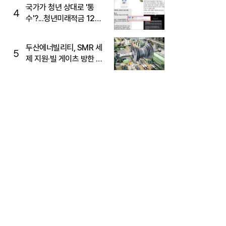
국가가 청년 상대로 '통
4
수'?...청년미래적금 12%
준다더니 "응, 오류야"
두산에너빌리티, SMR 세
5
제 지원·빌 게이츠 방한 기
대에 5%대 강세