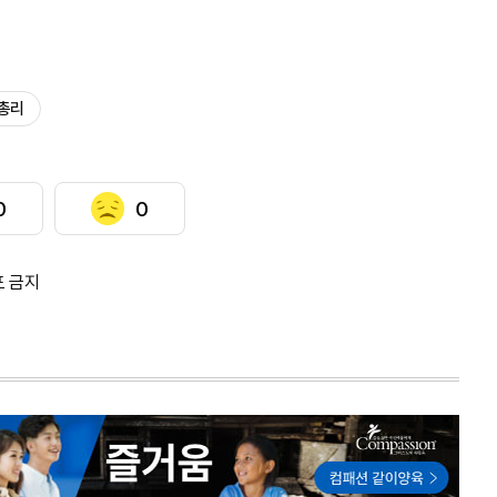
 총리
0
0
포 금지