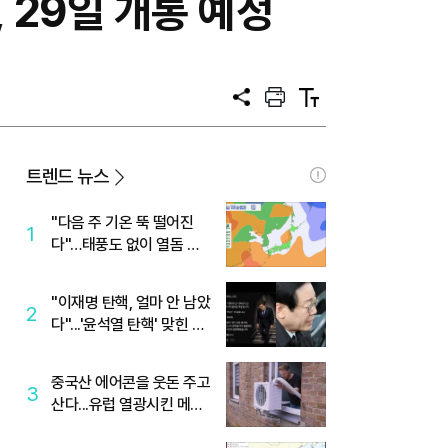
 29일 개통 예정
공
프
텍
유
린
스
트
트
크
기
트렌드 뉴스
"다음 주 기온 뚝 떨어진
1
다"…태풍도 없이 열돔 박
살 낸 '이것'
"이재명 탄핵, 얼마 안 남았
2
다"...'윤석열 탄핵' 맞힌 무
당, '성지글' 등장
중국산 에어콘을 웃돈 주고
3
산다...유럽 열광시킨 메이
디