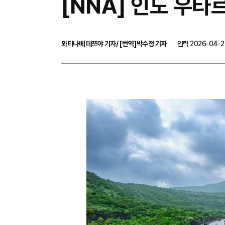
[NNA] 인도 우타
와타나베 데쯔야 기자/ [번역]박수정 기자
입력 2026-04-22