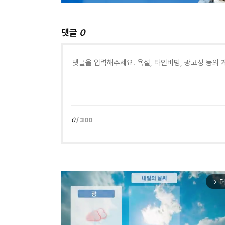
댓글
0
0
/ 300
더
arrow_forward_ios