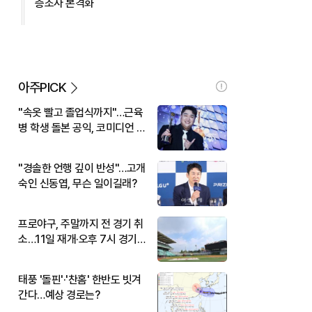
층조사 본격화
아주PICK
"속옷 빨고 졸업식까지"…근육
병 학생 돌본 공익, 코미디언 김
규원이었다
"경솔한 언행 깊이 반성"…고개
숙인 신동엽, 무슨 일이길래?
프로야구, 주말까지 전 경기 취
소…11일 재개·오후 7시 경기
시작
태풍 '돌핀'·'찬홈' 한반도 빗겨
간다…예상 경로는?