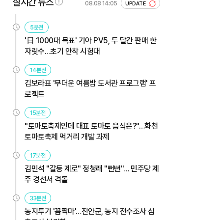
실시간 뉴스
08.08 14:05
UPDATE
5분전
'日 1000대 목표' 기아 PV5, 두 달간 판매 한
자릿수…초기 안착 시험대
14분전
김보라표 '무더운 여름밤 도서관 프로그램' 프
로젝트
15분전
"토마토축제인데 대표 토마토 음식은?"…화천
토마토축제 먹거리 개발 과제
17분전
김민석 "갈등 제로" 정청래 "뻔뻔"… 민주당 제
주 경선서 격돌
33분전
농지투기 '꼼짝마'…진안군, 농지 전수조사 심