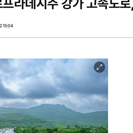
르프라데시주 강가 고속도로,
 15:04
이
미
지
확
대