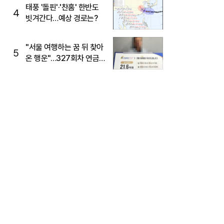
태풍 '돌핀'·'찬홈' 한반도
4
빗겨간다…예상 경로는?
"서울 여행하는 꿈 뒤 찾아
5
온 행운"…327회차 연금
복권720+ 당첨번호조회
주목