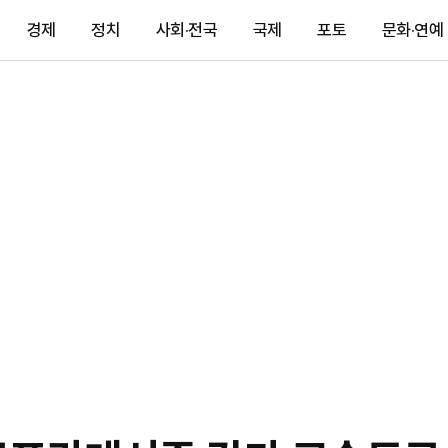
경제
정치
사회·전국
국제
포토
문화·연예