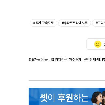
#강가 고속도로
#우타르프라데시주
#모디
©'5개국어 글로벌 경제신문' 아주경제. 무단전재·재배