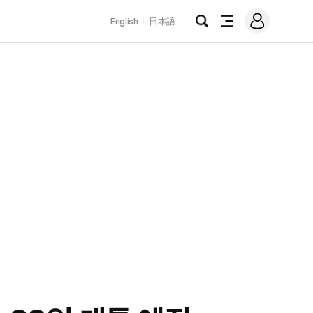
로
English
日本語
그
검
전
인
색
체
메
뉴