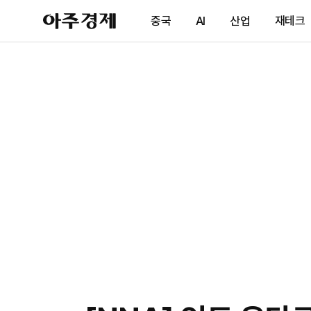
아
중국
AI
산업
재테크
주
경
제