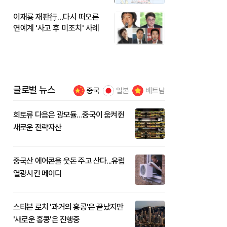
이재룡 재판行…다시 떠오른
연예계 '사고 후 미조치' 사례
글로벌 뉴스
중국
일본
베트남
희토류 다음은 광모듈…중국이 움켜쥔
새로운 전략자산
중국산 에어콘을 웃돈 주고 산다...유럽
열광시킨 메이디
스티븐 로치 '과거의 홍콩'은 끝났지만
'새로운 홍콩'은 진행중