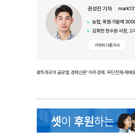
권성진 기자
mark13
농협, 폭염·가뭄에 30
김회천 한수원 사장, 
기자의 다른기사
©'5개국어 글로벌 경제신문' 아주경제. 무단전재·재배