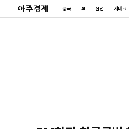
아
중국
AI
산업
재테크
주
경
제