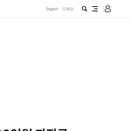
로
English
日本語
그
검
전
인
색
체
메
뉴