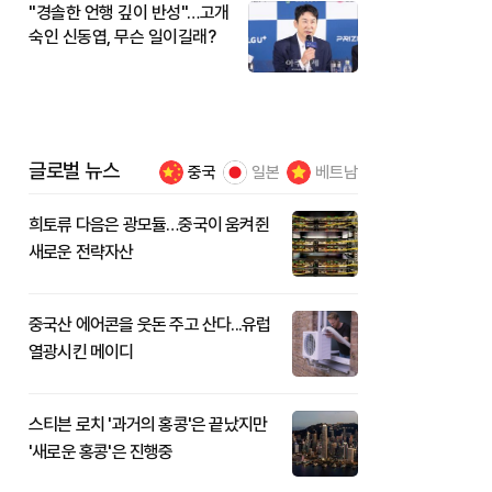
"경솔한 언행 깊이 반성"…고개
숙인 신동엽, 무슨 일이길래?
글로벌 뉴스
중국
일본
베트남
희토류 다음은 광모듈…중국이 움켜쥔
새로운 전략자산
중국산 에어콘을 웃돈 주고 산다...유럽
열광시킨 메이디
스티븐 로치 '과거의 홍콩'은 끝났지만
'새로운 홍콩'은 진행중