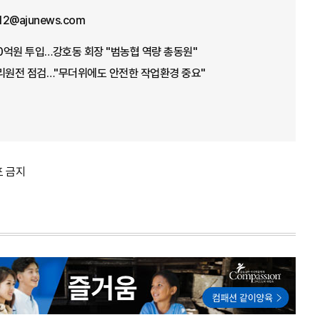
12@ajunews.com
00억원 투입…강호동 회장 "범농협 역량 총동원"
고리원전 점검…"무더위에도 안전한 작업환경 중요"
포 금지