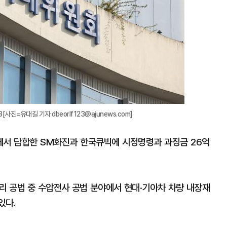
사진=유대길 기자 dbeorlf123@ajunews.com]
서 담합한 SM화진과 한국큐빅에 시정명령과 과징금 26억
처리 공법 중 수압전사 공법 분야에서 현대·기아차 차량 내장재
있다.