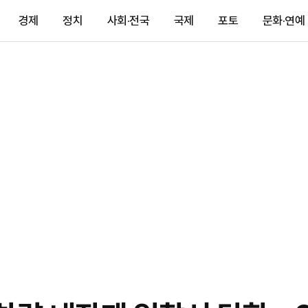
경제
정치
사회·전국
국제
포토
문화·연예