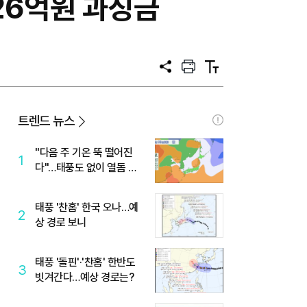
26억원 과징금
공
프
텍
유
린
스
트
트
크
기
트렌드 뉴스
"다음 주 기온 뚝 떨어진
1
다"…태풍도 없이 열돔 박
살 낸 '이것'
태풍 '찬홈' 한국 오나…예
2
상 경로 보니
태풍 '돌핀'·'찬홈' 한반도
3
빗겨간다…예상 경로는?