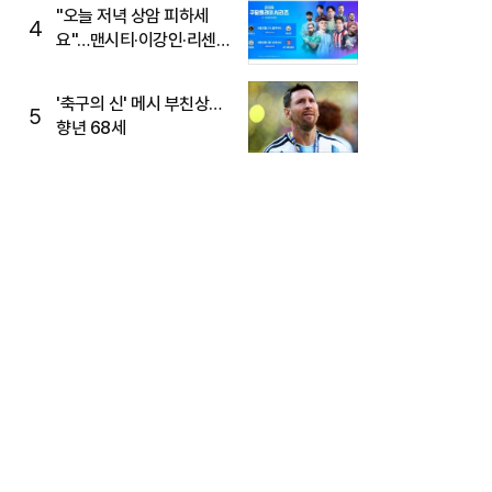
"오늘 저녁 상암 피하세
4
요"…맨시티·이강인·리센느
뜬다, 6호선 혼잡 예상
'축구의 신' 메시 부친상…
5
향년 68세