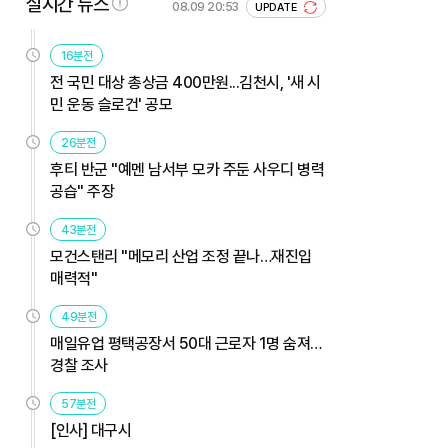
실시간 뉴스
08.09 20:53
UPDATE
16분전
전 국민 대상 총상금 400만원...김천시, '새 시
민 운동 슬로건' 공모
26분전
후티 반군 "예멘 남서부 모카 주둔 사우디 병력
공습" 주장
43분전
모건스탠리 "메모리 산업 조정 끝나…재진입
매력적"
49분전
매일유업 평택공장서 50대 근로자 1명 숨져…
경찰 조사
57분전
[인사] 대구시