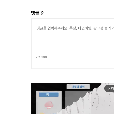
댓글
0
0
/ 300
더
arrow_forward_ios