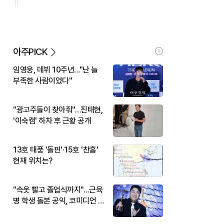
아주PICK
임영웅, 데뷔 10주년…"난 늘
부족한 사람이었다"
"광고주들이 찾아줘"…진태현,
'이숙캠' 하차 후 근황 공개
13호 태풍 '돌핀'·15호 '찬홈'
현재 위치는?
"속옷 빨고 졸업식까지"…근육
병 학생 돌본 공익, 코미디언 김
규원이었다