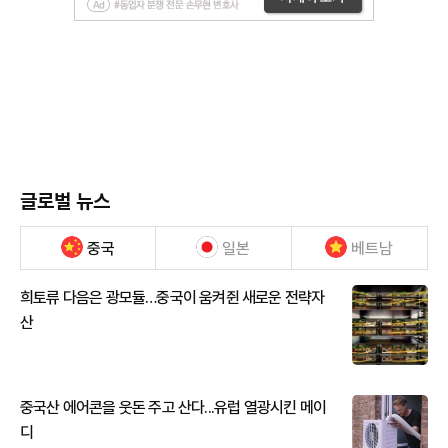
글로벌 뉴스
중국
일본
베트남
희토류 다음은 광모듈…중국이 움켜쥔 새로운 전략자
산
중국산 에어콘을 웃돈 주고 산다...유럽 열광시킨 메이
디