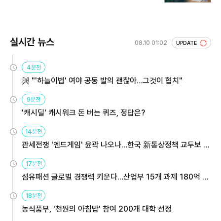
실시간 뉴스
08.10 01:02
UPDATE
4분전
與 "'하늘이법' 여야 공동 발의 괜찮아…그것이 협치"
9분전
'캐시딜' 캐시워크 돈 버는 퀴즈, 정답은?
14분전
관세전쟁 '엔드게임' 윤곽 나오나…한국 新통상정책 교두보 활
용해야
17분전
섬유패션 글로벌 경쟁력 키운다…산업부 15개 과제 180억 지
원
18분전
농식품부, '천원의 아침밥' 참여 200개 대학 선정