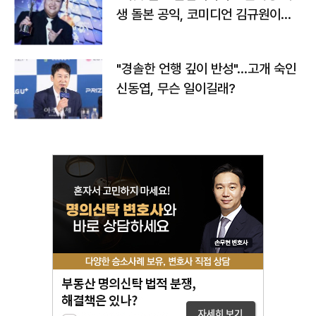
생 돌본 공익, 코미디언 김규원이었
다
"경솔한 언행 깊이 반성"…고개 숙인
신동엽, 무슨 일이길래?