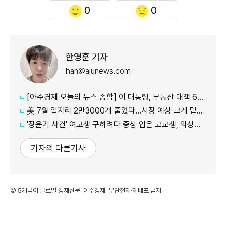
0
0
한영훈 기자
han@ajunews.com
[아주경제 오늘의 뉴스 종합] 이 대통령, 부동산 대책 6시간 점검…"기존 방식 벗어나 과감히 실행" 外
美 7월 일자리 2만3000개 줄었다…시장 예상 크게 밑돈 '고용 쇼크'
'장윤기 사건' 여고생 구하려다 중상 입은 고교생, 의상자 인정
기자의 다른기사
©'5개국어 글로벌 경제신문' 아주경제. 무단전재·재배포 금지