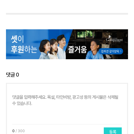
댓글
0
0
/ 300
등록