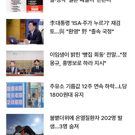
李대통령 'ISA·주가 누르기' 재검
토…與 "환영" 野 "졸속 국정"
이임생이 밝힌 '빵집 회동' 전말…"정
몽규, 홍명보로 하라 지시"
주유소 기름값 12주 연속 하락…L당
1800원대 유지
불볕더위에 온열질환자 202명 발
생…3명 숨져