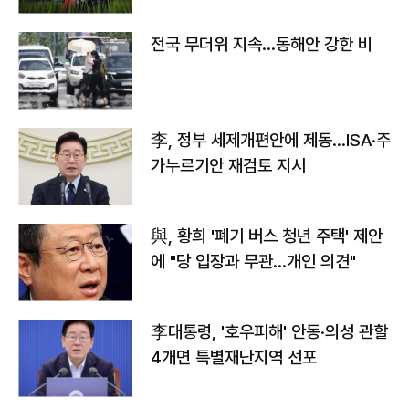
전국 무더위 지속…동해안 강한 비
李, 정부 세제개편안에 제동…ISA·주
가누르기안 재검토 지시
與, 황희 '폐기 버스 청년 주택' 제안
에 "당 입장과 무관…개인 의견"
李대통령, '호우피해' 안동·의성 관할
4개면 특별재난지역 선포