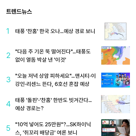
트렌드뉴스
1
태풍 '찬홈' 한국 오나…예상 경로 보니
"다음 주 기온 뚝 떨어진다"…태풍도
2
없이 열돔 박살 낸 '이것'
"오늘 저녁 상암 피하세요"…맨시티·이
3
강인·리센느 뜬다, 6호선 혼잡 예상
태풍 '돌핀'·'찬홈' 한반도 빗겨간다…
4
예상 경로는?
"10억 넣어도 25만원"?…SK하이닉
5
스, '쥐꼬리 배당금' 여론 보니