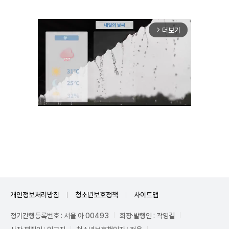
더보기
arrow_forward_ios
Unmute
개인정보처리방침
청소년보호정책
사이트맵
정기간행등록번호 : 서울 아 00493
회장·발행인 : 곽영길