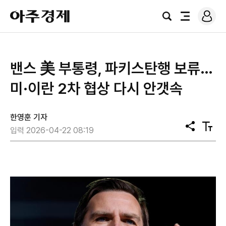
로
아
그
검
전
주
인
색
체
경
메
제
뉴
밴스 美 부통령, 파키스탄행 보류…
미·이란 2차 협상 다시 안갯속
한영훈 기자
공
텍
입력 2026-04-22 08:19
유
스
트
크
기