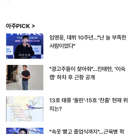
아주PICK >
임영웅, 데뷔 10주년…"난 늘 부족한
사람이었다"
"광고주들이 찾아줘"…진태현, '이숙
캠' 하차 후 근황 공개
13호 태풍 '돌핀'·15호 '찬홈' 현재 위
치는?
"속옷 빨고 졸업식까지"…근육병 학