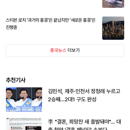
스티븐 로치 '과거의 홍콩'은 끝났지만 '새로운 홍콩'은
진행중
중국뉴스
더보기
추천기사
김민석, 제주·인천서 정청래 누르고
2승째…2대1 구도 완성
李 "결혼, 희망찬 새 출발돼야"… 대
출·청약 '결혼 페널티' 손본다