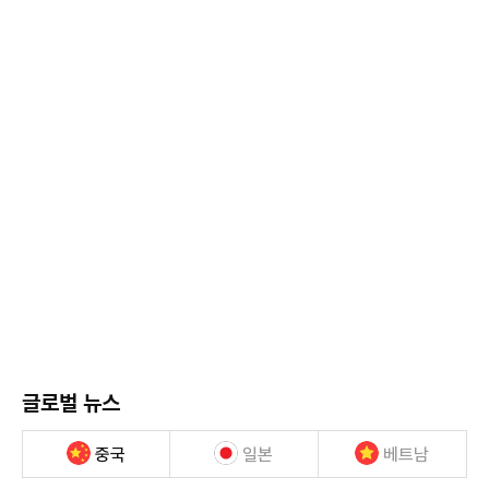
글로벌 뉴스
중국
일본
베트남