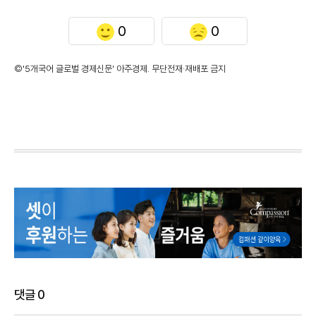
0
0
©'5개국어 글로벌 경제신문' 아주경제. 무단전재·재배포 금지
댓글
0