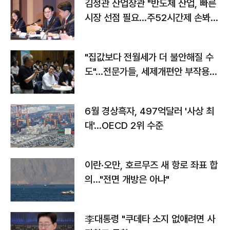
김정관 산업장관 "반도체 산업, 빠른
시장 선점 필요…주52시간제 손봐
야"
"집값보다 전월세가 더 불안해질 수
도"…전문가들, 세제개편안 부작용
우려
6월 경상흑자, 497억달러 '사상 최
대'…OECD 2위 수준
이란·오만, 호르무즈 새 항로 좌표 합
의…"전면 개방은 아냐"
李대통령 "쿠데타 소지 없애려면 사