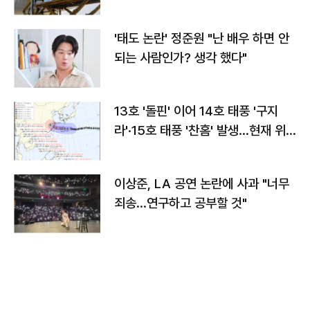
'태도 논란' 정준원 "난 배우 하면 안
되는 사람인가? 생각 했다"
13호 '돌핀' 이어 14호 태풍 '구지
라'·15호 태풍 '찬홈' 발생…현재 위
치와 이동경로는?
이상준, LA 공연 논란에 사과 "너무
죄송…연구하고 공부할 것"