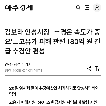
로
아
그
검
전
주
인
색
체
경
메
제
뉴
김보라 안성시장 "추경은 속도가 중
요"…고유가 피해 관련 180억 원 긴
급 추경안 편성
안성=정성주 기자
공
텍
입력 2026-04-21 16:11
유
스
트
크
기
28일 임시회 열어 추경예산안 처리하기로 안성시의회와
협의
고유가 피해지원금·K패스 환급지원·지역화폐 발행 지원