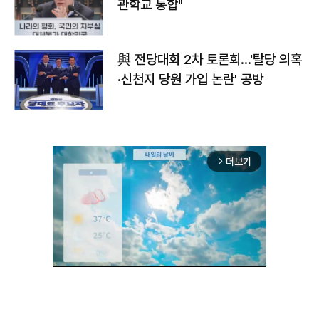
관학교 통합"
與 전당대회 2차 토론회…'탈당 의혹
·신천지 당원 가입 논란' 공방
더보기
arrow_forward_ios
Unmute