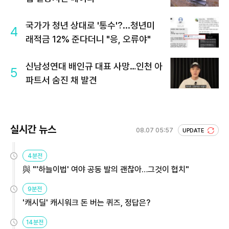
국가가 청년 상대로 '통수'?...청년미
4
래적금 12% 준다더니 "응, 오류야"
신남성연대 배인규 대표 사망…인천 아
5
파트서 숨진 채 발견
실시간 뉴스
08.07 05:57
UPDATE
4분전
與 "'하늘이법' 여야 공동 발의 괜찮아…그것이 협치"
9분전
'캐시딜' 캐시워크 돈 버는 퀴즈, 정답은?
14분전