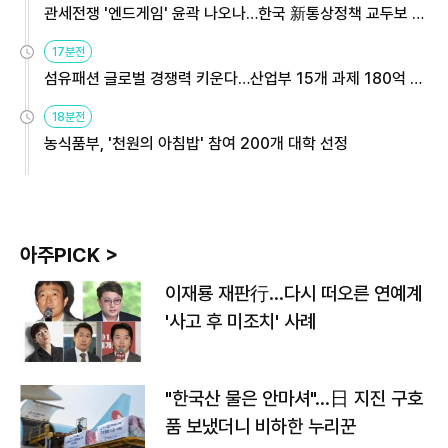
관세전쟁 '엔드게임' 윤곽 나오나…한국 新통상정책 교두보 활
용해야
17분전
섬유패션 글로벌 경쟁력 키운다…산업부 15개 과제 180억 지
원
18분전
농식품부, '천원의 아침밥' 참여 200개 대학 선정
아주PICK >
이재룡 재판行…다시 떠오른 연예계
'사고 후 미조치' 사례
"한국산 물은 안마셔"…日 지진 구호
품 보냈더니 비하한 누리꾼