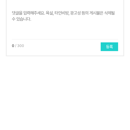
0
/ 300
등록