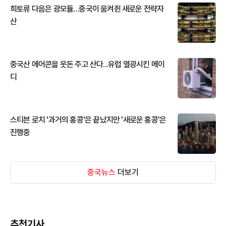
희토류 다음은 광모듈…중국이 움켜쥔 새로운 전략자
산
중국산 에어콘을 웃돈 주고 산다...유럽 열광시킨 메이
디
스티븐 로치 '과거의 홍콩'은 끝났지만 '새로운 홍콩'은
진행중
중국뉴스
더보기
추천기사