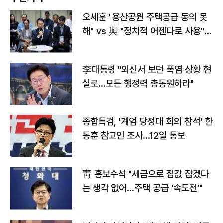
오세훈 "용산공원 주택공급 동의 못
해" vs 與 "정치적 어젠다로 사용"
맞불
李대통령 "외신서 보던 폭염 상황 현
실로…모든 행정력 총동원하라"
종합특검, '계엄 당정대 회의 참석' 한
동훈 참고인 조사...12일 통보
靑 홍보수석 "세금으로 집값 잡겠다
는 생각 없어…주택 공급 '속도전'"