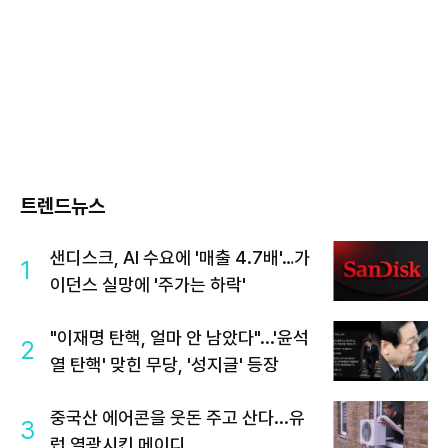
트렌드뉴스
샌디스크, AI 수요에 '매출 4.7배'…가
1
이던스 실망에 '주가는 하락'
"이재명 탄핵, 얼마 안 남았다"...'윤석
2
열 탄핵' 맞힌 무당, '성지글' 등장
중국산 에어콘을 웃돈 주고 산다...유
3
럽 열광시킨 메이디