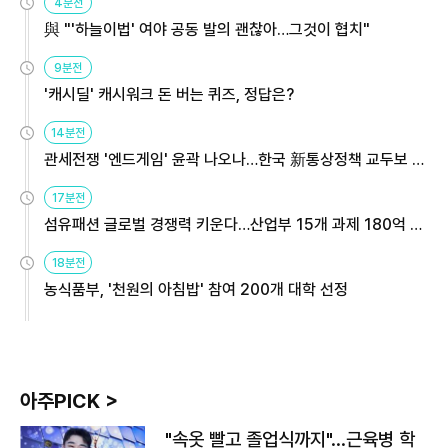
4분전
與 "'하늘이법' 여야 공동 발의 괜찮아…그것이 협치"
9분전
'캐시딜' 캐시워크 돈 버는 퀴즈, 정답은?
14분전
관세전쟁 '엔드게임' 윤곽 나오나…한국 新통상정책 교두보 활
용해야
17분전
섬유패션 글로벌 경쟁력 키운다…산업부 15개 과제 180억 지
원
18분전
농식품부, '천원의 아침밥' 참여 200개 대학 선정
아주PICK >
"속옷 빨고 졸업식까지"…근육병 학