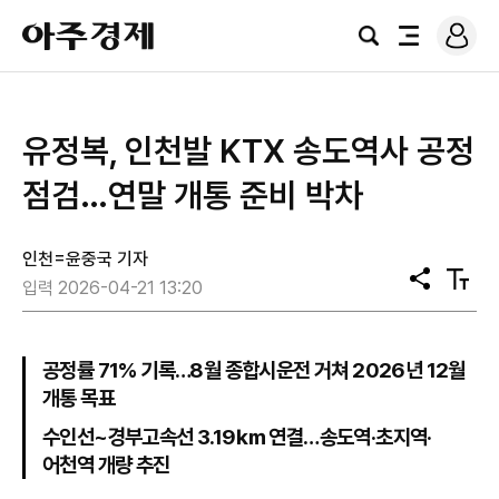
로
아
그
검
전
주
인
색
체
경
메
제
뉴
유정복, 인천발 KTX 송도역사 공정
점검…연말 개통 준비 박차
인천=윤중국 기자
공
텍
입력 2026-04-21 13:20
유
스
트
크
기
공정률 71% 기록…8월 종합시운전 거쳐 2026년 12월
개통 목표
수인선~경부고속선 3.19㎞ 연결…송도역·초지역·
어천역 개량 추진