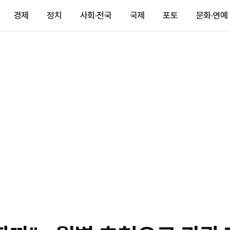
경제
정치
사회·전국
국제
포토
문화·연예