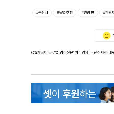
#군산시
#월별 추천
#관광 판
#관광지
©'5개국어 글로벌 경제신문' 아주경제. 무단전재·재배