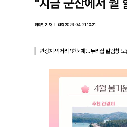
"지금 군산에서 뭘
허희만 기자
입력 2026-04-21 10:21
관광지·먹거리 '한눈에'…누리집 알림창 도