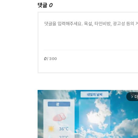
댓글
0
0
/ 300
더
arrow_forward_ios