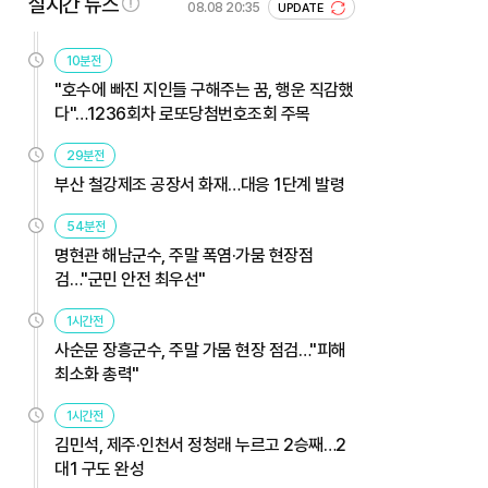
실시간 뉴스
08.08 20:35
UPDATE
10분전
"호수에 빠진 지인들 구해주는 꿈, 행운 직감했
다"…1236회차 로또당첨번호조회 주목
29분전
부산 철강제조 공장서 화재…대응 1단계 발령
54분전
명현관 해남군수, 주말 폭염·가뭄 현장점
검…"군민 안전 최우선"
1시간전
사순문 장흥군수, 주말 가뭄 현장 점검…"피해
최소화 총력"
1시간전
김민석, 제주·인천서 정청래 누르고 2승째…2
대1 구도 완성