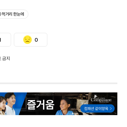
·먹거리 한눈에
1
0
포 금지