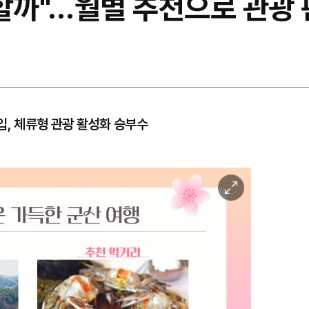
 할까"…월별 추천으로 관광 
입, 체류형 관광 활성화 승부수
이
미
지
확
대