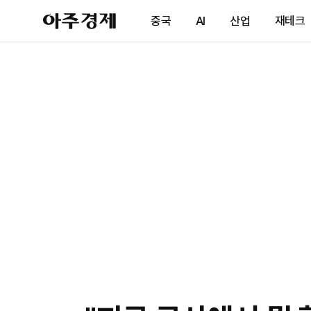
아
중국
AI
산업
재테크
주
경
제