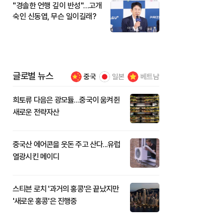
"경솔한 언행 깊이 반성"…고개
숙인 신동엽, 무슨 일이길래?
글로벌 뉴스
중국
일본
베트남
희토류 다음은 광모듈…중국이 움켜쥔
새로운 전략자산
중국산 에어콘을 웃돈 주고 산다...유럽
열광시킨 메이디
스티븐 로치 '과거의 홍콩'은 끝났지만
'새로운 홍콩'은 진행중