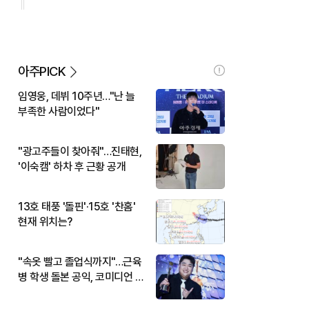
아주PICK
임영웅, 데뷔 10주년…"난 늘
부족한 사람이었다"
"광고주들이 찾아줘"…진태현,
'이숙캠' 하차 후 근황 공개
13호 태풍 '돌핀'·15호 '찬홈'
현재 위치는?
"속옷 빨고 졸업식까지"…근육
병 학생 돌본 공익, 코미디언 김
규원이었다