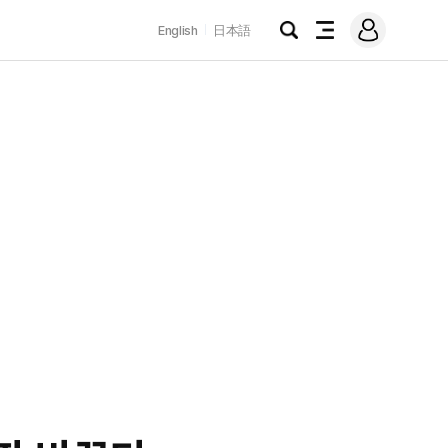
로
English
日本語
그
검
전
인
색
체
메
뉴