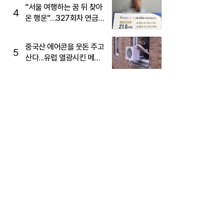
"서울 여행하는 꿈 뒤 찾아
4
온 행운"…327회차 연금
복권720+ 당첨번호조회
주목
중국산 에어콘을 웃돈 주고
5
산다...유럽 열광시킨 메이
디