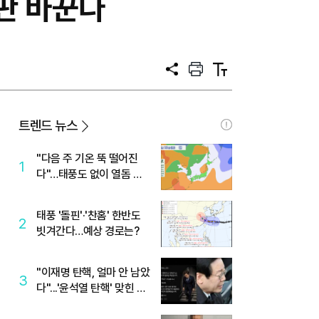
판 바꾼다
공
프
텍
유
린
스
트
트
크
기
트렌드 뉴스
"다음 주 기온 뚝 떨어진
1
다"…태풍도 없이 열돔 박
살 낸 '이것'
태풍 '돌핀'·'찬홈' 한반도
2
빗겨간다…예상 경로는?
"이재명 탄핵, 얼마 안 남았
3
다"...'윤석열 탄핵' 맞힌 무
당, '성지글' 등장