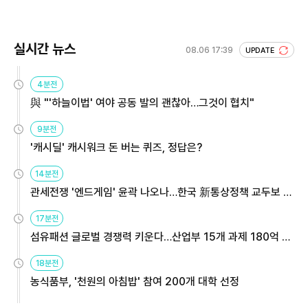
실시간 뉴스
08.06 17:39
UPDATE
4분전
與 "'하늘이법' 여야 공동 발의 괜찮아…그것이 협치"
9분전
'캐시딜' 캐시워크 돈 버는 퀴즈, 정답은?
14분전
관세전쟁 '엔드게임' 윤곽 나오나…한국 新통상정책 교두보 활
용해야
17분전
섬유패션 글로벌 경쟁력 키운다…산업부 15개 과제 180억 지
원
18분전
농식품부, '천원의 아침밥' 참여 200개 대학 선정