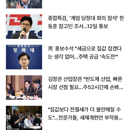
종합특검, '계엄 당정대 회의 참석' 한
동훈 참고인 조사...12일 통보
靑 홍보수석 "세금으로 집값 잡겠다
는 생각 없어…주택 공급 '속도전'"
김정관 산업장관 "반도체 산업, 빠른
시장 선점 필요…주52시간제 손봐
야"
"집값보다 전월세가 더 불안해질 수
도"…전문가들, 세제개편안 부작용
우려