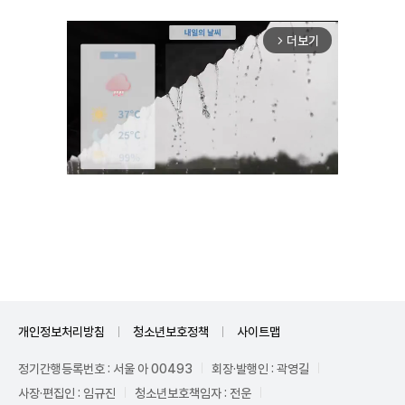
더보기
arrow_forward_ios
Unmute
개인정보처리방침
청소년보호정책
사이트맵
정기간행등록번호 : 서울 아 00493
회장·발행인 : 곽영길
사장·편집인 : 임규진
청소년보호책임자 : 전운