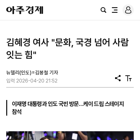
로
아
그
검
전
주
인
색
체
경
메
제
뉴
김혜경 여사 "문화, 국경 넘어 사람
잇는 힘"
뉴델리(인도)=김봉철 기자
공
텍
입력 2026-04-20 21:52
유
스
트
크
기
이재명 대통령과 인도 국빈 방문…케이 드림 스테이지
참석