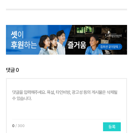
댓글
0
0
/ 300
등록