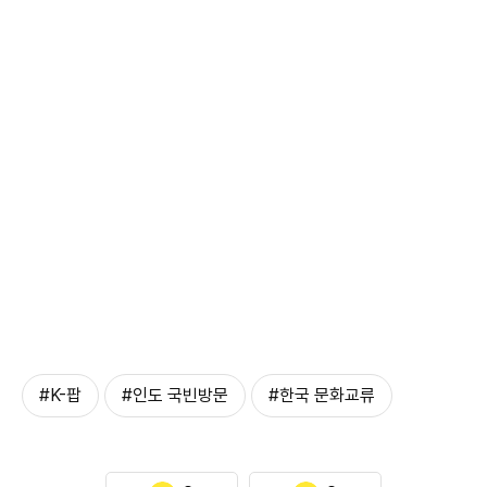
#K-팝
#인도 국빈방문
#한국 문화교류