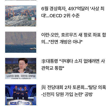
6월 경상흑자, 497억달러 '사상 최
대'…OECD 2위 수준
이란·오만, 호르무즈 새 항로 좌표 합
의…"전면 개방은 아냐"
李대통령 "쿠데타 소지 없애려면 사
관학교 통합"
與 전당대회 2차 토론회…'탈당 의혹
·신천지 당원 가입 논란' 공방