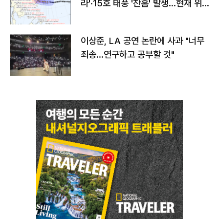
라'·15호 태풍 '찬홈' 발생…현재 위
치와 이동경로는?
이상준, LA 공연 논란에 사과 "너무
죄송…연구하고 공부할 것"