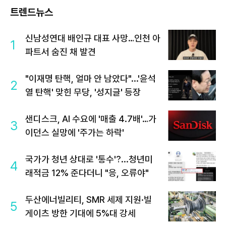
트렌드뉴스
신남성연대 배인규 대표 사망…인천 아
1
파트서 숨진 채 발견
"이재명 탄핵, 얼마 안 남았다"...'윤석
2
열 탄핵' 맞힌 무당, '성지글' 등장
샌디스크, AI 수요에 '매출 4.7배'…가
3
이던스 실망에 '주가는 하락'
국가가 청년 상대로 '통수'?...청년미
4
래적금 12% 준다더니 "응, 오류야"
두산에너빌리티, SMR 세제 지원·빌
5
게이츠 방한 기대에 5%대 강세