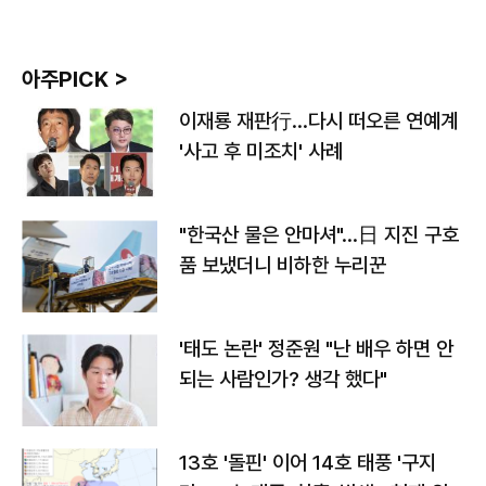
아주PICK >
이재룡 재판行…다시 떠오른 연예계
'사고 후 미조치' 사례
"한국산 물은 안마셔"…日 지진 구호
품 보냈더니 비하한 누리꾼
'태도 논란' 정준원 "난 배우 하면 안
되는 사람인가? 생각 했다"
13호 '돌핀' 이어 14호 태풍 '구지