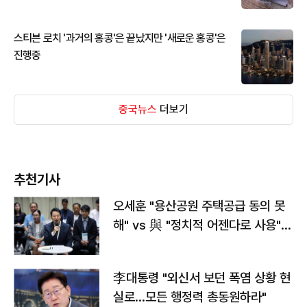
스티븐 로치 '과거의 홍콩'은 끝났지만 '새로운 홍콩'은
진행중
중국뉴스
더보기
추천기사
오세훈 "용산공원 주택공급 동의 못
해" vs 與 "정치적 어젠다로 사용"
맞불
李대통령 "외신서 보던 폭염 상황 현
실로…모든 행정력 총동원하라"