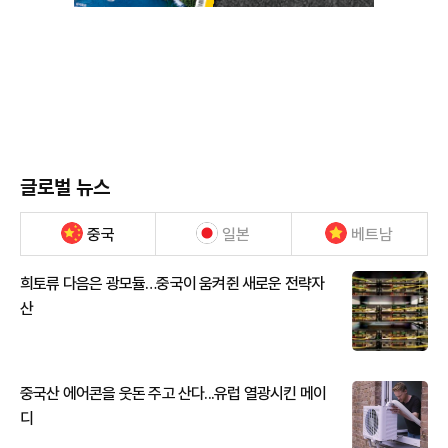
글로벌 뉴스
중국
일본
베트남
희토류 다음은 광모듈…중국이 움켜쥔 새로운 전략자
산
중국산 에어콘을 웃돈 주고 산다...유럽 열광시킨 메이
디