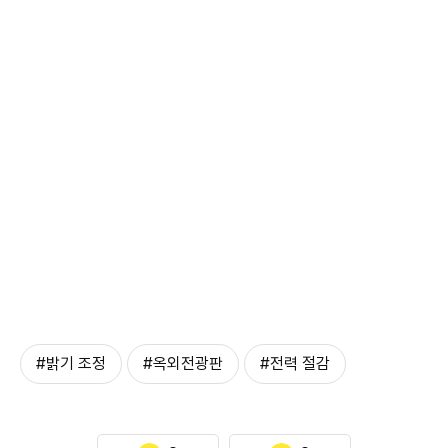
#밝기 조정
#옥외전광판
#전력 절감