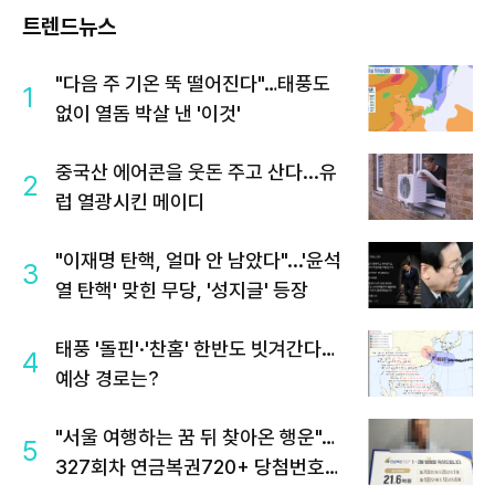
트렌드뉴스
"다음 주 기온 뚝 떨어진다"…태풍도
1
없이 열돔 박살 낸 '이것'
중국산 에어콘을 웃돈 주고 산다...유
2
럽 열광시킨 메이디
"이재명 탄핵, 얼마 안 남았다"...'윤석
3
열 탄핵' 맞힌 무당, '성지글' 등장
태풍 '돌핀'·'찬홈' 한반도 빗겨간다…
4
예상 경로는?
"서울 여행하는 꿈 뒤 찾아온 행운"…
5
327회차 연금복권720+ 당첨번호조