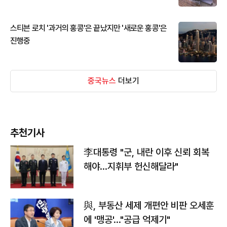
스티븐 로치 '과거의 홍콩'은 끝났지만 '새로운 홍콩'은
진행중
중국뉴스
더보기
추천기사
李대통령 "군, 내란 이후 신뢰 회복
해야…지휘부 헌신해달라"
與, 부동산 세제 개편안 비판 오세훈
에 '맹공'…"공급 억제기"