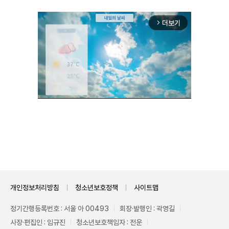
더보기
arrow_forward_ios
Unmute
개인정보처리방침
청소년보호정책
사이트맵
정기간행등록번호 : 서울 아 00493
회장·발행인 : 곽영길
사장·편집인 : 임규진
청소년보호책임자 : 전운