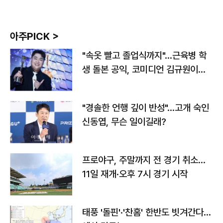
아주PICK >
"속옷 빨고 졸업식까지"…근육병 학
생 돌본 공익, 코미디언 김규원이었
다
"경솔한 언행 깊이 반성"…고개 숙인
신동엽, 무슨 일이길래?
프로야구, 주말까지 전 경기 취소…
11일 재개·오후 7시 경기 시작
태풍 '돌핀'·'찬홈' 한반도 빗겨간다…