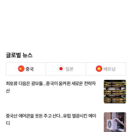
글로벌 뉴스
중국
일본
베트남
희토류 다음은 광모듈…중국이 움켜쥔 새로운 전략자
산
중국산 에어콘을 웃돈 주고 산다...유럽 열광시킨 메이
디