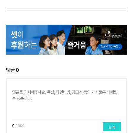
댓글
0
0
/ 300
등록