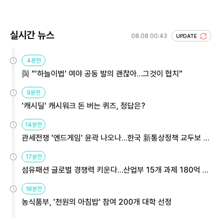
회 주목
실시간 뉴스
08.08 00:43
UPDATE
4분전
與 "'하늘이법' 여야 공동 발의 괜찮아…그것이 협치"
9분전
'캐시딜' 캐시워크 돈 버는 퀴즈, 정답은?
14분전
관세전쟁 '엔드게임' 윤곽 나오나…한국 新통상정책 교두보 활
용해야
17분전
섬유패션 글로벌 경쟁력 키운다…산업부 15개 과제 180억 지
원
18분전
농식품부, '천원의 아침밥' 참여 200개 대학 선정