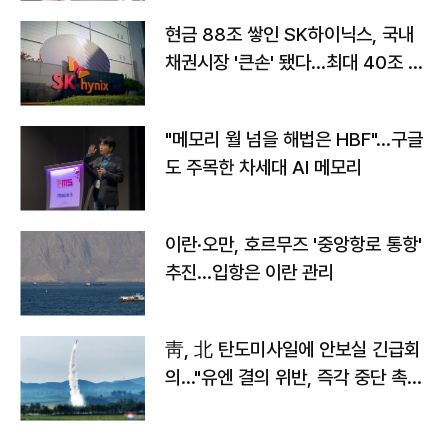
현금 88조 쌓인 SK하이닉스, 국내
채권시장 '큰손' 됐다…최대 40조 투
자
"메모리 월 넘을 해법은 HBF"…구글
도 주목한 차세대 AI 메모리
이란·오만, 호르무즈 '중앙항로 통항'
추진…입항은 이란 관리
靑, 北 탄도미사일에 안보실 긴급회
의…"유엔 결의 위반, 즉각 중단 촉
구"