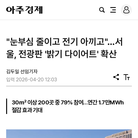
로
아
그
검
전
주
인
색
체
경
메
제
뉴
"눈부심 줄이고 전기 아끼고"…서
울, 전광판 '밝기 다이어트' 확산
김두일 선임기자
공
텍
입력 2026-04-20 12:03
유
스
트
크
기
30㎡ 이상 200곳 중 79% 참여…연간 1.7만MWh
절감 효과 기대