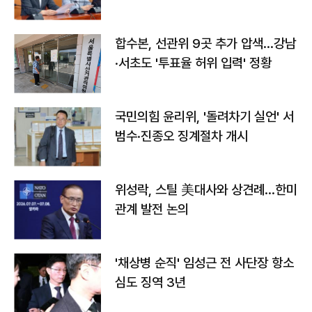
합수본, 선관위 9곳 추가 압색…강남
·서초도 '투표율 허위 입력' 정황
국민의힘 윤리위, '돌려차기 실언' 서
범수·진종오 징계절차 개시
위성락, 스틸 美대사와 상견례…한미
관계 발전 논의
'채상병 순직' 임성근 전 사단장 항소
심도 징역 3년