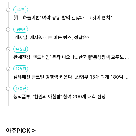
4분전
與 "'하늘이법' 여야 공동 발의 괜찮아…그것이 협치"
9분전
'캐시딜' 캐시워크 돈 버는 퀴즈, 정답은?
14분전
관세전쟁 '엔드게임' 윤곽 나오나…한국 新통상정책 교두보 활
용해야
17분전
섬유패션 글로벌 경쟁력 키운다…산업부 15개 과제 180억 지
원
18분전
농식품부, '천원의 아침밥' 참여 200개 대학 선정
아주PICK >