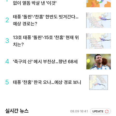
없이 열돔 박살 낸 '이것'
태풍 '돌핀'·'찬홈' 한반도 빗겨간다…
2
예상 경로는?
13호 태풍 '돌핀'·15호 '찬홈' 현재 위
3
치는?
4
'축구의 신' 메시 부친상…향년 68세
5
태풍 '찬홈' 한국 오나…예상 경로 보니
실시간 뉴스
08.09 16:41
UPDATE