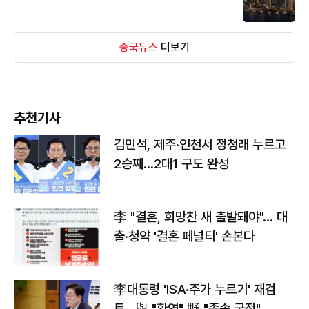
중국뉴스
더보기
추천기사
김민석, 제주·인천서 정청래 누르고
2승째…2대1 구도 완성
李 "결혼, 희망찬 새 출발돼야"… 대
출·청약 '결혼 페널티' 손본다
李대통령 'ISA·주가 누르기' 재검
토…與 "환영" 野 "졸속 국정"