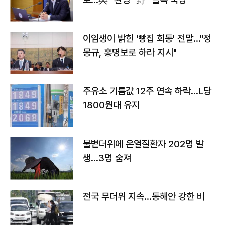
이임생이 밝힌 '빵집 회동' 전말…"정
몽규, 홍명보로 하라 지시"
주유소 기름값 12주 연속 하락…L당
1800원대 유지
불볕더위에 온열질환자 202명 발
생…3명 숨져
전국 무더위 지속…동해안 강한 비