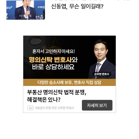
신동엽, 무슨 일이길래?