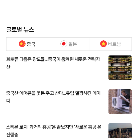
글로벌 뉴스
중국
일본
베트남
희토류 다음은 광모듈…중국이 움켜쥔 새로운 전략자
산
중국산 에어콘을 웃돈 주고 산다...유럽 열광시킨 메이
디
스티븐 로치 '과거의 홍콩'은 끝났지만 '새로운 홍콩'은
진행중