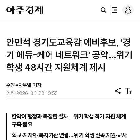
로
아
그
검
전
주
인
색
체
경
메
제
뉴
안민석 경기도교육감 예비후보, '경
기 에듀-케어 네트워크' 공약…위기
학생 48시간 지원체계 제시
수원=차우열 기자
공
텍
입력 2026-04-20 10:55
유
스
트
크
기
칸막이 행정과 복잡한 절차… 위기 학생 적기 지원 체계
구축 필요
학교·지자체·복지기관 연결… 위기 학생 신속 지원·교사