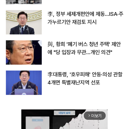
李, 정부 세제개편안에 제동…ISA·주
가누르기안 재검토 지시
與, 황희 '폐기 버스 청년 주택' 제안
에 "당 입장과 무관…개인 의견"
李대통령, '호우피해' 안동·의성 관할
4개면 특별재난지역 선포
더보기
arrow_forward_ios