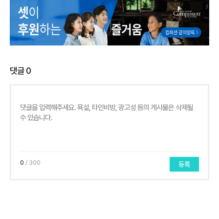
댓글
0
0
/ 300
등록