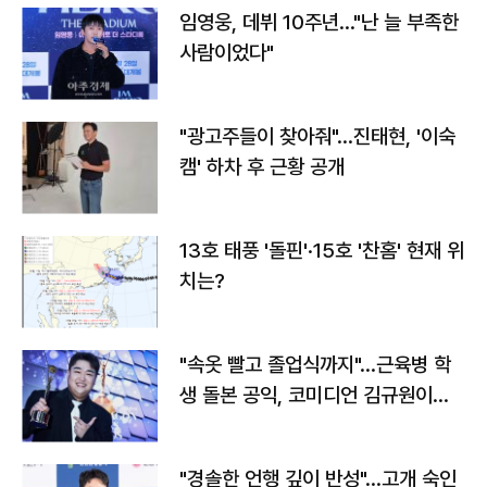
임영웅, 데뷔 10주년…"난 늘 부족한
사람이었다"
"광고주들이 찾아줘"…진태현, '이숙
캠' 하차 후 근황 공개
13호 태풍 '돌핀'·15호 '찬홈' 현재 위
치는?
"속옷 빨고 졸업식까지"…근육병 학
생 돌본 공익, 코미디언 김규원이었
다
"경솔한 언행 깊이 반성"…고개 숙인