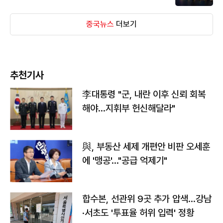
중국뉴스
더보기
추천기사
李대통령 "군, 내란 이후 신뢰 회복
해야…지휘부 헌신해달라"
與, 부동산 세제 개편안 비판 오세훈
에 '맹공'…"공급 억제기"
합수본, 선관위 9곳 추가 압색…강남
·서초도 '투표율 허위 입력' 정황