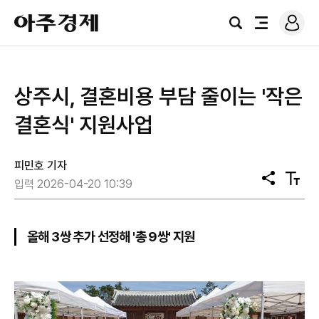
로
아
그
검
전
주
인
색
체
경
메
제
뉴
상주시, 결혼비용 부담 줄이는 '작은
결혼식' 지원사업
피민호 기자
공
텍
입력 2026-04-20 10:39
유
스
트
크
기
올해 3쌍 추가 선정해 '총 9쌍' 지원