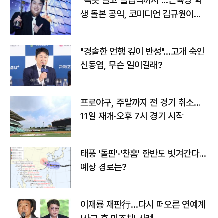
"속옷 빨고 졸업식까지"…근육병 학
생 돌본 공익, 코미디언 김규원이었
다
"경솔한 언행 깊이 반성"…고개 숙인
신동엽, 무슨 일이길래?
프로야구, 주말까지 전 경기 취소…
11일 재개·오후 7시 경기 시작
태풍 '돌핀'·'찬홈' 한반도 빗겨간다…
예상 경로는?
이재룡 재판行…다시 떠오른 연예계