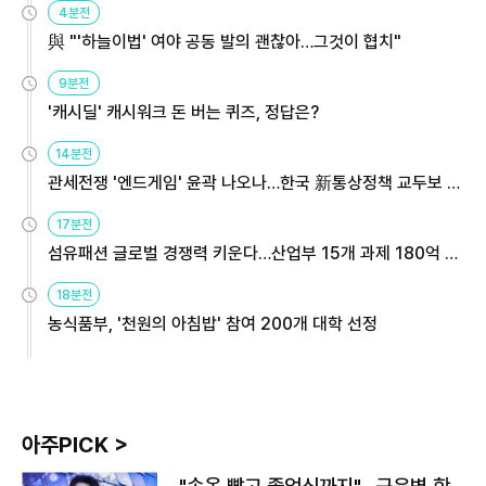
4분전
與 "'하늘이법' 여야 공동 발의 괜찮아…그것이 협치"
9분전
'캐시딜' 캐시워크 돈 버는 퀴즈, 정답은?
14분전
관세전쟁 '엔드게임' 윤곽 나오나…한국 新통상정책 교두보 활
용해야
17분전
섬유패션 글로벌 경쟁력 키운다…산업부 15개 과제 180억 지
원
18분전
농식품부, '천원의 아침밥' 참여 200개 대학 선정
아주PICK >