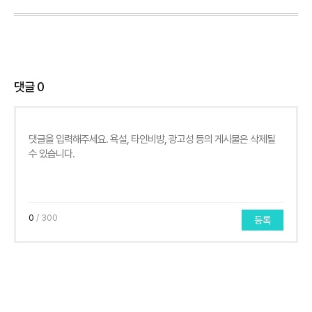
댓글
0
0
/ 300
등록