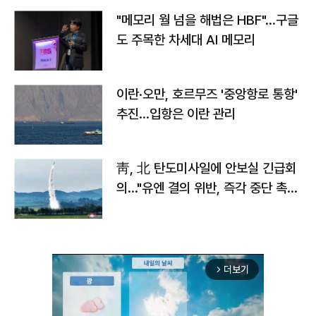
"메모리 월 넘을 해법은 HBF"…구글
도 주목한 차세대 AI 메모리
이란·오만, 호르무즈 '중앙항로 통항'
추진…입항은 이란 관리
靑, 北 탄도미사일에 안보실 긴급회
의…"유엔 결의 위반, 즉각 중단 촉
구"
더보기
arrow_forward_ios