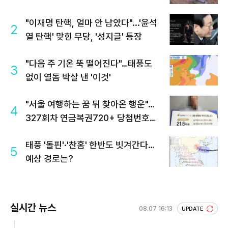
"이재명 탄핵, 얼마 안 남았다"...'윤석
2
열 탄핵' 맞힌 무당, '성지글' 등장
"다음 주 기온 뚝 떨어진다"…태풍도
3
없이 열돔 박살 낸 '이것'
"서울 여행하는 꿈 뒤 찾아온 행운"…
4
327회차 연금복권720+ 당첨번호조
회 주목
태풍 '돌핀'·'찬홈' 한반도 빗겨간다…
5
예상 경로는?
실시간 뉴스
08.07 16:13
UPDATE