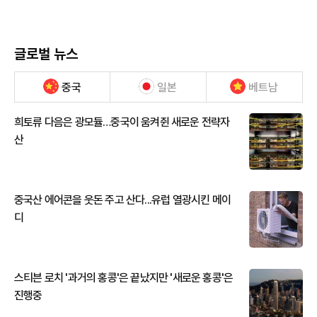
글로벌 뉴스
중국
일본
베트남
희토류 다음은 광모듈…중국이 움켜쥔 새로운 전략자
산
중국산 에어콘을 웃돈 주고 산다...유럽 열광시킨 메이
디
스티븐 로치 '과거의 홍콩'은 끝났지만 '새로운 홍콩'은
진행중