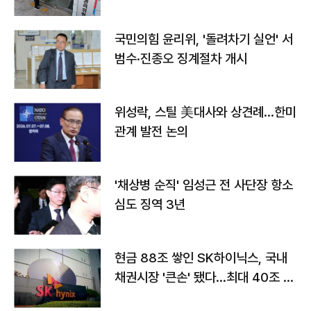
국민의힘 윤리위, '돌려차기 실언' 서
범수·진종오 징계절차 개시
위성락, 스틸 美대사와 상견례…한미
관계 발전 논의
'채상병 순직' 임성근 전 사단장 항소
심도 징역 3년
현금 88조 쌓인 SK하이닉스, 국내
채권시장 '큰손' 됐다…최대 40조 투
자