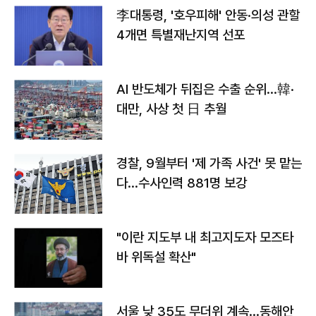
李대통령, '호우피해' 안동·의성 관할
4개면 특별재난지역 선포
AI 반도체가 뒤집은 수출 순위…韓·
대만, 사상 첫 日 추월
경찰, 9월부터 '제 가족 사건' 못 맡는
다…수사인력 881명 보강
"이란 지도부 내 최고지도자 모즈타
바 위독설 확산"
서울 낮 35도 무더위 계속…동해안