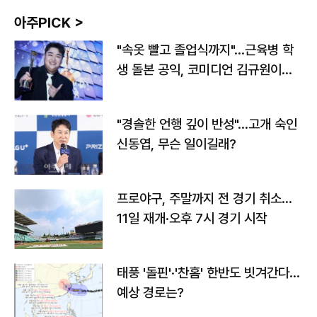
아주PICK >
"속옷 빨고 졸업식까지"…근육병 학
생 돌본 공익, 코미디언 김규원이었
다
"경솔한 언행 깊이 반성"…고개 숙인
신동엽, 무슨 일이길래?
프로야구, 주말까지 전 경기 취소…
11일 재개·오후 7시 경기 시작
태풍 '돌핀'·'찬홈' 한반도 빗겨간다…
예상 경로는?