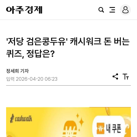
로
아
그
검
전
주
인
색
체
경
메
제
뉴
'저당 검은콩두유' 캐시워크 돈 버는
퀴즈, 정답은?
정세희 기자
공
텍
입력 2026-04-20 06:23
유
스
트
크
기