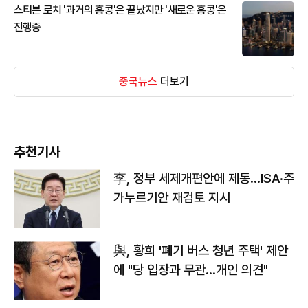
스티븐 로치 '과거의 홍콩'은 끝났지만 '새로운 홍콩'은
진행중
중국뉴스
더보기
추천기사
李, 정부 세제개편안에 제동…ISA·주
가누르기안 재검토 지시
與, 황희 '폐기 버스 청년 주택' 제안
에 "당 입장과 무관…개인 의견"