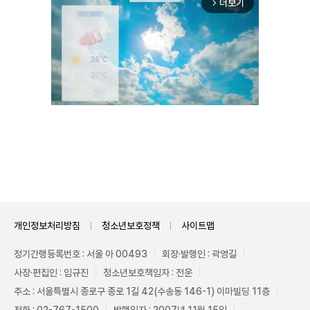
더보기
arrow_forward_ios
Unmute
개인정보처리방침
청소년보호정책
사이트맵
정기간행등록번호 : 서울 아 00493
회장·발행인 : 곽영길
사장·편집인 : 임규진
청소년보호책임자 : 전운
주소 : 서울특별시 종로구 종로 1길 42(수송동 146-1) 이마빌딩 11층