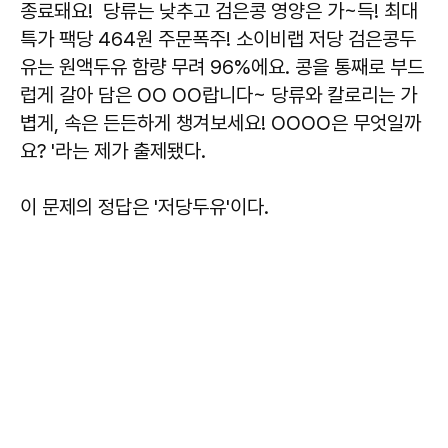
종료돼요! 당류는 낮추고 검은콩 영양은 가~득! 최대
특가 팩당 464원 주문폭주! 소이비랩 저당 검은콩두
유는 원액두유 함량 무려 96%에요. 콩을 통째로 부드
럽게 갈아 담은 OO OO랍니다~ 당류와 칼로리는 가
볍게, 속은 든든하게 챙겨보세요! OOOO은 무엇일까
요? '라는 제가 출제됐다.
이 문제의 정답은 '저당두유'이다.