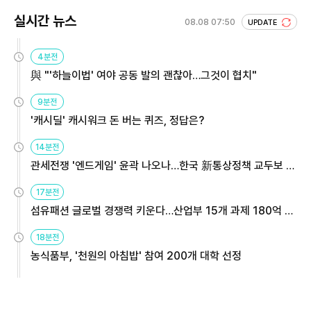
실시간 뉴스
08.08 07:50
UPDATE
4분전
與 "'하늘이법' 여야 공동 발의 괜찮아…그것이 협치"
9분전
'캐시딜' 캐시워크 돈 버는 퀴즈, 정답은?
14분전
관세전쟁 '엔드게임' 윤곽 나오나…한국 新통상정책 교두보 활
용해야
17분전
섬유패션 글로벌 경쟁력 키운다…산업부 15개 과제 180억 지
원
18분전
농식품부, '천원의 아침밥' 참여 200개 대학 선정