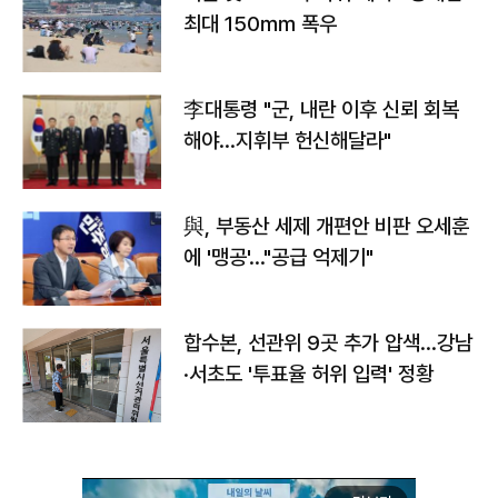
최대 150㎜ 폭우
李대통령 "군, 내란 이후 신뢰 회복
해야…지휘부 헌신해달라"
與, 부동산 세제 개편안 비판 오세훈
에 '맹공'…"공급 억제기"
합수본, 선관위 9곳 추가 압색…강남
·서초도 '투표율 허위 입력' 정황