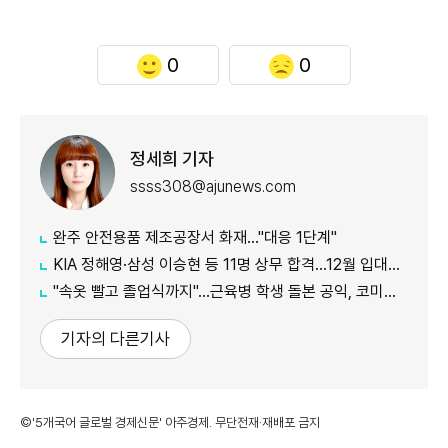
0
0
정세희 기자
ssss308@ajunews.com
완주 안전용품 제조공장서 화재…"대응 1단계"
KIA 정해영·삼성 이승현 등 11명 상무 합격…12월 입대해 2028년 6월 전역
"속옷 빨고 졸업식까지"…근육병 학생 돌본 공익, 코미디언 김규원이었다
기자의 다른기사
©'5개국어 글로벌 경제신문' 아주경제. 무단전재·재배포 금지