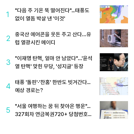
"다음 주 기온 뚝 떨어진다"…태풍도
1
없이 열돔 박살 낸 '이것'
중국산 에어콘을 웃돈 주고 산다...유
2
럽 열광시킨 메이디
"이재명 탄핵, 얼마 안 남았다"...'윤석
3
열 탄핵' 맞힌 무당, '성지글' 등장
태풍 '돌핀'·'찬홈' 한반도 빗겨간다…
4
예상 경로는?
"서울 여행하는 꿈 뒤 찾아온 행운"…
5
327회차 연금복권720+ 당첨번호조
회 주목