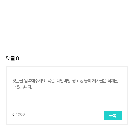
댓글
0
0
/ 300
등록