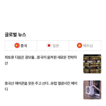
글로벌 뉴스
중국
일본
베트남
희토류 다음은 광모듈…중국이 움켜쥔 새로운 전략자
산
중국산 에어콘을 웃돈 주고 산다...유럽 열광시킨 메이
디