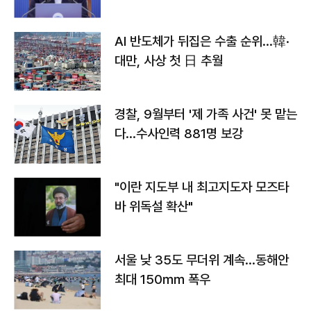
AI 반도체가 뒤집은 수출 순위…韓·
대만, 사상 첫 日 추월
경찰, 9월부터 '제 가족 사건' 못 맡는
다…수사인력 881명 보강
"이란 지도부 내 최고지도자 모즈타
바 위독설 확산"
서울 낮 35도 무더위 계속…동해안
최대 150㎜ 폭우