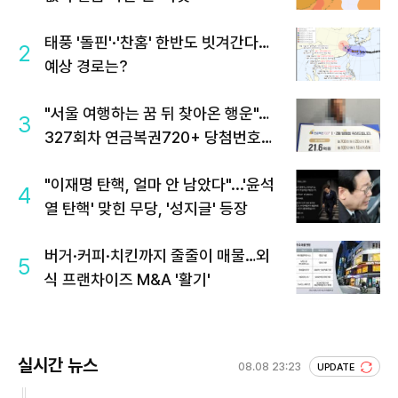
태풍 '돌핀'·'찬홈' 한반도 빗겨간다…
2
예상 경로는?
"서울 여행하는 꿈 뒤 찾아온 행운"…
3
327회차 연금복권720+ 당첨번호조
회 주목
"이재명 탄핵, 얼마 안 남았다"...'윤석
4
열 탄핵' 맞힌 무당, '성지글' 등장
버거·커피·치킨까지 줄줄이 매물…외
5
식 프랜차이즈 M&A '활기'
실시간 뉴스
08.08 23:23
UPDATE