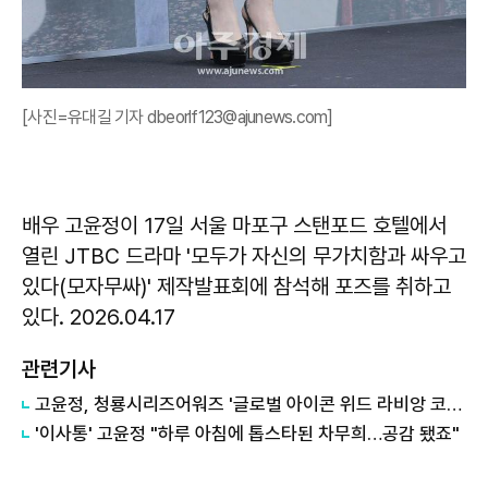
[사진=유대길 기자 dbeorlf123@ajunews.com]
배우 고윤정이 17일 서울 마포구 스탠포드 호텔에서
열린 JTBC 드라마 '모두가 자신의 무가치함과 싸우고
있다(모자무싸)' 제작발표회에 참석해 포즈를 취하고
있다. 2026.04.17
관련기사
고윤정, 청룡시리즈어워즈 '글로벌 아이콘 위드 라비앙 코스메틱상' 수상
'이사통' 고윤정 "하루 아침에 톱스타된 차무희…공감 됐죠"