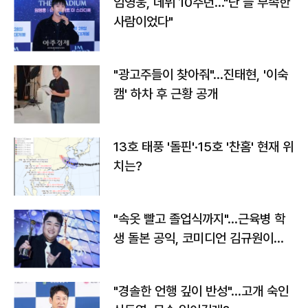
임영웅, 데뷔 10주년…"난 늘 부족한
사람이었다"
"광고주들이 찾아줘"…진태현, '이숙
캠' 하차 후 근황 공개
13호 태풍 '돌핀'·15호 '찬홈' 현재 위
치는?
"속옷 빨고 졸업식까지"…근육병 학
생 돌본 공익, 코미디언 김규원이었
다
"경솔한 언행 깊이 반성"…고개 숙인