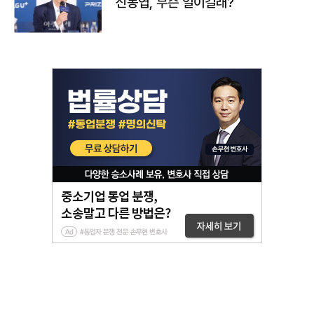
신동엽, 무슨 일이길래?