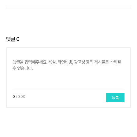
댓글
0
0
/ 300
등록