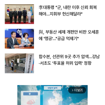
李대통령 "군, 내란 이후 신뢰 회복
해야…지휘부 헌신해달라"
與, 부동산 세제 개편안 비판 오세훈
에 '맹공'…"공급 억제기"
합수본, 선관위 9곳 추가 압색…강남
·서초도 '투표율 허위 입력' 정황
더보기
arrow_forward_ios