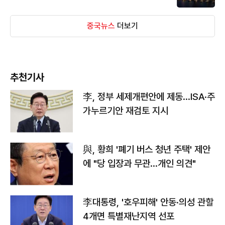
중국뉴스
더보기
추천기사
李, 정부 세제개편안에 제동…ISA·주
가누르기안 재검토 지시
與, 황희 '폐기 버스 청년 주택' 제안
에 "당 입장과 무관…개인 의견"
李대통령, '호우피해' 안동·의성 관할
4개면 특별재난지역 선포