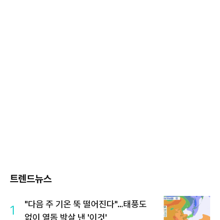
트렌드뉴스
"다음 주 기온 뚝 떨어진다"…태풍도
1
없이 열돔 박살 낸 '이것'