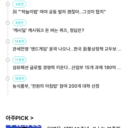
4분전
與 "'하늘이법' 여야 공동 발의 괜찮아…그것이 협치"
9분전
'캐시딜' 캐시워크 돈 버는 퀴즈, 정답은?
14분전
관세전쟁 '엔드게임' 윤곽 나오나…한국 新통상정책 교두보 활
용해야
17분전
섬유패션 글로벌 경쟁력 키운다…산업부 15개 과제 180억 지
원
18분전
농식품부, '천원의 아침밥' 참여 200개 대학 선정
아주PICK >