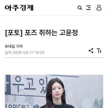
로
아
그
검
전
주
인
색
체
경
메
제
뉴
[포토] 포즈 취하는 고윤정
유대길 기자
공
텍
입력 2026-04-17 16:03
유
스
트
크
기