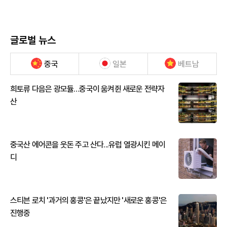
글로벌 뉴스
중국
일본
베트남
희토류 다음은 광모듈…중국이 움켜쥔 새로운 전략자
산
중국산 에어콘을 웃돈 주고 산다...유럽 열광시킨 메이
디
스티븐 로치 '과거의 홍콩'은 끝났지만 '새로운 홍콩'은
진행중