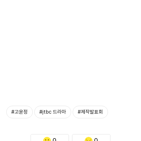
#고윤정
#jtbc 드라마
#제작발표회
0
0