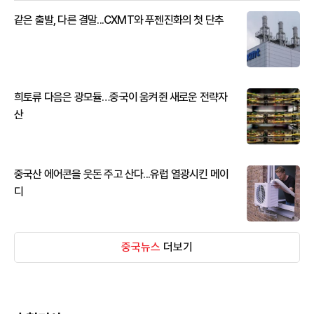
같은 출발, 다른 결말...CXMT와 푸젠진화의 첫 단추
희토류 다음은 광모듈…중국이 움켜쥔 새로운 전략자
산
중국산 에어콘을 웃돈 주고 산다...유럽 열광시킨 메이
디
중국뉴스
더보기