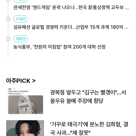
관세전쟁 '엔드게임' 윤곽 나오나…한국 新통상정책 교두보 활
용해야
17분전
섬유패션 글로벌 경쟁력 키운다…산업부 15개 과제 180억 지
원
18분전
농식품부, '천원의 아침밥' 참여 200개 대학 선정
아주PICK >
광복절 앞두고 "김구는 빨갱이"…서
울우유 불매 주장에 황당
'거꾸로 태극기'에 분노한 김희철, 결
국 사과…"제 잘못"