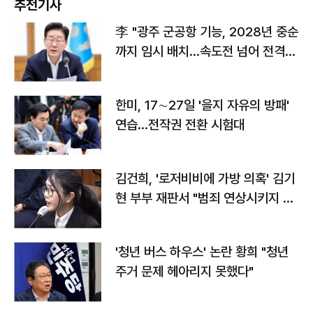
추천기사
李 "광주 군공항 기능, 2028년 중순
까지 임시 배치…속도전 넘어 전격
전"
한미, 17∼27일 '을지 자유의 방패'
연습…전작권 전환 시험대
김건희, '로저비비에 가방 의혹' 김기
현 부부 재판서 "범죄 연상시키지 말
라"
'청년 버스 하우스' 논란 황희 "청년
주거 문제 헤아리지 못했다"