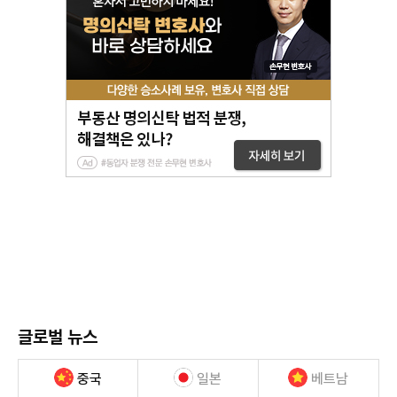
글로벌 뉴스
중국
일본
베트남