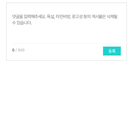
0
/ 300
등록