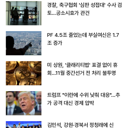
경찰, 축구협회 '심판 성접대' 수사 검
토…공소시효가 관건
PF 4.5조 줄었는데 부실여신은 1.7
조 증가
미 상원, '클래리티법' 표결 없이 휴
회…11월 중간선거 전 처리 불투명
트럼프 "이란에 수위 낮춰 대응"…추
가 공격 대신 경제 압박
김민석, 강원·경북서 정청래에 신