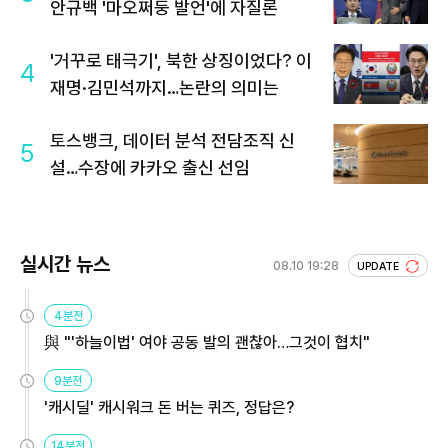
안규백 '마오쩌둥 발언'에 자질론
'거꾸로 태극기', 북한 상징이었다? 이
4
재명·김민석까지…논란의 의미는
토스뱅크, 데이터 분석 전담조직 신
5
설…수장에 카카오 출신 선임
실시간 뉴스
08.10 19:28
UPDATE
4분전
與 "'하늘이법' 여야 공동 발의 괜찮아…그것이 협치"
9분전
'캐시딜' 캐시워크 돈 버는 퀴즈, 정답은?
14분전