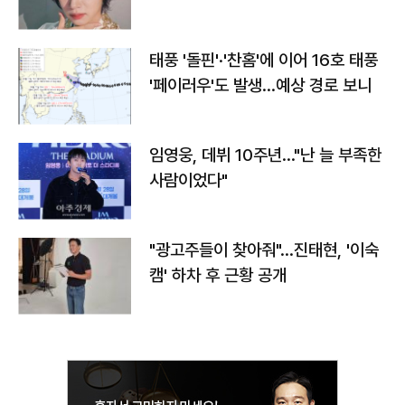
태풍 '돌핀'·'찬홈'에 이어 16호 태풍
'페이러우'도 발생…예상 경로 보니
임영웅, 데뷔 10주년…"난 늘 부족한
사람이었다"
"광고주들이 찾아줘"…진태현, '이숙
캠' 하차 후 근황 공개