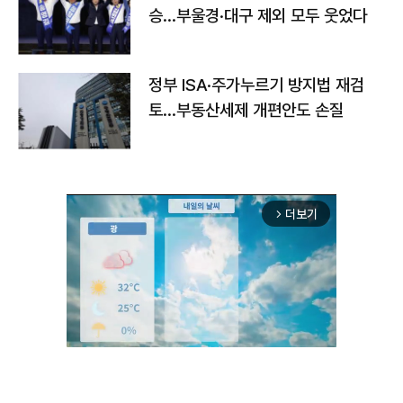
승…부울경·대구 제외 모두 웃었다
정부 ISA·주가누르기 방지법 재검
토…부동산세제 개편안도 손질
더보기
arrow_forward_ios
Unmute