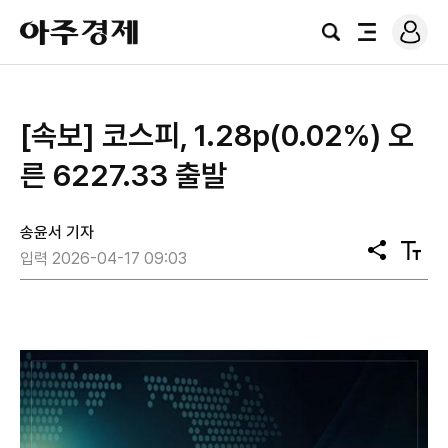
로
아
그
검
전
주
인
색
체
경
메
제
뉴
[속보] 코스피, 1.28p(0.02%) 오
른 6227.33 출발
송윤서 기자
공
텍
입력 2026-04-17 09:03
유
스
트
크
기