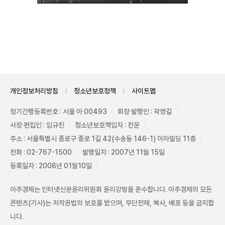
Unmute
개인정보처리방침
청소년보호정책
사이트맵
정기간행등록번호 : 서울 아 00493
회장·발행인 : 곽영길
사장·편집인 : 임규진
청소년보호책임자 : 전운
주소 : 서울특별시 종로구 종로 1길 42(수송동 146-1) 이마빌딩 11층
전화 : 02-767-1500
발행일자 : 2007년 11월 15일
등록일자 : 2008년 01월10일
아주경제는 인터넷신문윤리위원회 윤리강령을 준수합니다. 아주경제의 모든
콘텐츠(기사)는 저작권법의 보호를 받으며, 무단전재, 복사, 배포 등을 금지합
니다.