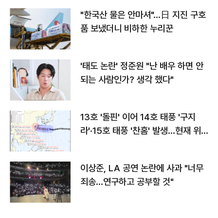
"한국산 물은 안마셔"…日 지진 구호
품 보냈더니 비하한 누리꾼
'태도 논란' 정준원 "난 배우 하면 안
되는 사람인가? 생각 했다"
13호 '돌핀' 이어 14호 태풍 '구지
라'·15호 태풍 '찬홈' 발생…현재 위
치와 이동경로는?
이상준, LA 공연 논란에 사과 "너무
죄송…연구하고 공부할 것"