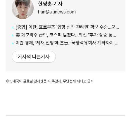
한영훈 기자
han@ajunews.com
[종합] 이란, 호르무즈 '입항 선박 관리권' 확보 수순…오만과 새 항로 합의
美 메모리주 급락, 코스피 덮쳤다…외신 "추가 상승 동력 의문"
이란 경제, '제재·전쟁'에 흔들…국영석유회사 계좌까지 동결
기자의 다른기사
©'5개국어 글로벌 경제신문' 아주경제. 무단전재·재배포 금지