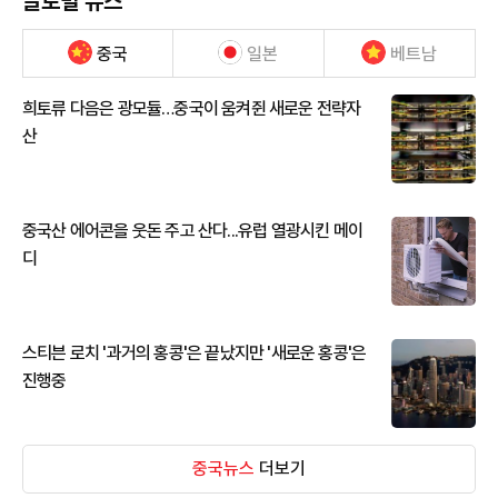
글로벌 뉴스
중국
일본
베트남
희토류 다음은 광모듈…중국이 움켜쥔 새로운 전략자
산
중국산 에어콘을 웃돈 주고 산다...유럽 열광시킨 메이
디
스티븐 로치 '과거의 홍콩'은 끝났지만 '새로운 홍콩'은
진행중
중국뉴스
더보기