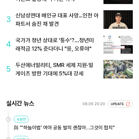
신남성연대 배인규 대표 사망…인천 아
3
파트서 숨진 채 발견
국가가 청년 상대로 '통수'?...청년미
4
래적금 12% 준다더니 "응, 오류야"
두산에너빌리티, SMR 세제 지원·빌
5
게이츠 방한 기대에 5%대 강세
실시간 뉴스
08.06 20:20
UPDATE
4분전
與 "'하늘이법' 여야 공동 발의 괜찮아…그것이 협치"