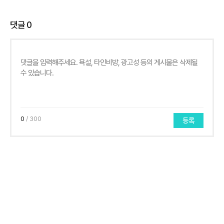
댓글
0
0
/ 300
등록