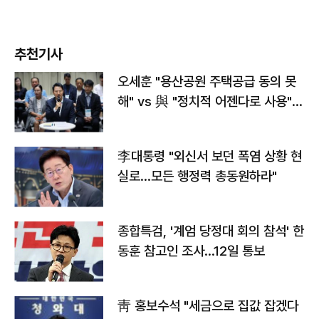
추천기사
오세훈 "용산공원 주택공급 동의 못
해" vs 與 "정치적 어젠다로 사용"
맞불
李대통령 "외신서 보던 폭염 상황 현
실로…모든 행정력 총동원하라"
종합특검, '계엄 당정대 회의 참석' 한
동훈 참고인 조사...12일 통보
靑 홍보수석 "세금으로 집값 잡겠다