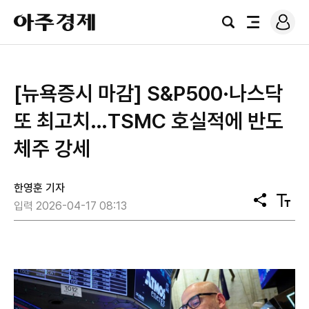
로
아
그
검
전
주
인
색
체
경
메
제
뉴
[뉴욕증시 마감] S&P500·나스닥
또 최고치…TSMC 호실적에 반도
체주 강세
한영훈 기자
공
텍
입력 2026-04-17 08:13
유
스
트
크
기