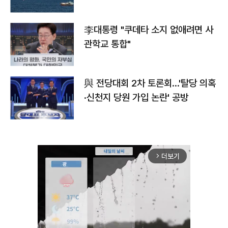
李대통령 "쿠데타 소지 없애려면 사
관학교 통합"
與 전당대회 2차 토론회…'탈당 의혹
·신천지 당원 가입 논란' 공방
더보기
arrow_forward_ios