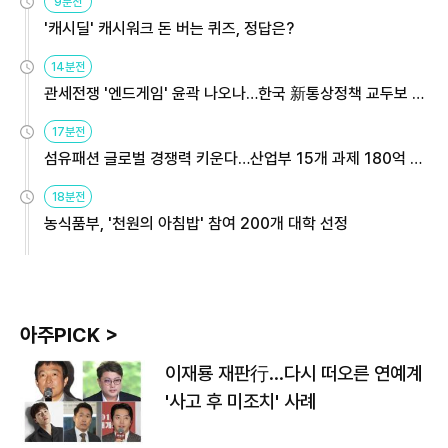
9분전
'캐시딜' 캐시워크 돈 버는 퀴즈, 정답은?
14분전
관세전쟁 '엔드게임' 윤곽 나오나…한국 新통상정책 교두보 활
용해야
17분전
섬유패션 글로벌 경쟁력 키운다…산업부 15개 과제 180억 지
원
18분전
농식품부, '천원의 아침밥' 참여 200개 대학 선정
아주PICK >
이재룡 재판行…다시 떠오른 연예계
'사고 후 미조치' 사례