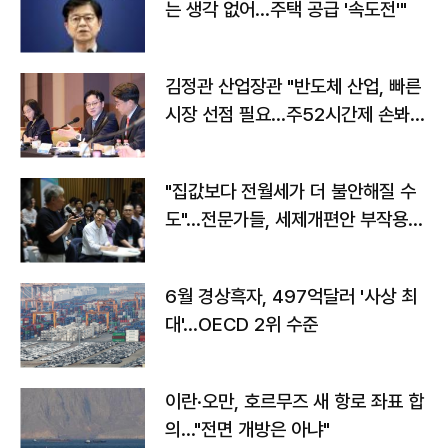
는 생각 없어…주택 공급 '속도전'"
김정관 산업장관 "반도체 산업, 빠른
시장 선점 필요…주52시간제 손봐
야"
"집값보다 전월세가 더 불안해질 수
도"…전문가들, 세제개편안 부작용
우려
6월 경상흑자, 497억달러 '사상 최
대'…OECD 2위 수준
이란·오만, 호르무즈 새 항로 좌표 합
의…"전면 개방은 아냐"