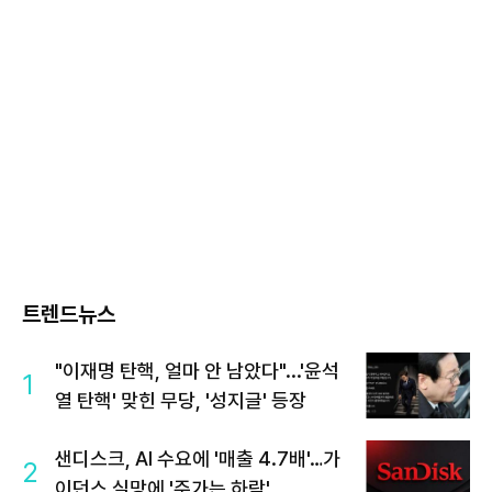
트렌드뉴스
"이재명 탄핵, 얼마 안 남았다"...'윤석
1
열 탄핵' 맞힌 무당, '성지글' 등장
샌디스크, AI 수요에 '매출 4.7배'…가
2
이던스 실망에 '주가는 하락'