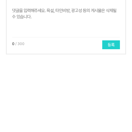
0
/ 300
등록