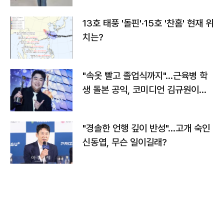
13호 태풍 '돌핀'·15호 '찬홈' 현재 위
치는?
"속옷 빨고 졸업식까지"…근육병 학
생 돌본 공익, 코미디언 김규원이었
다
"경솔한 언행 깊이 반성"…고개 숙인
신동엽, 무슨 일이길래?