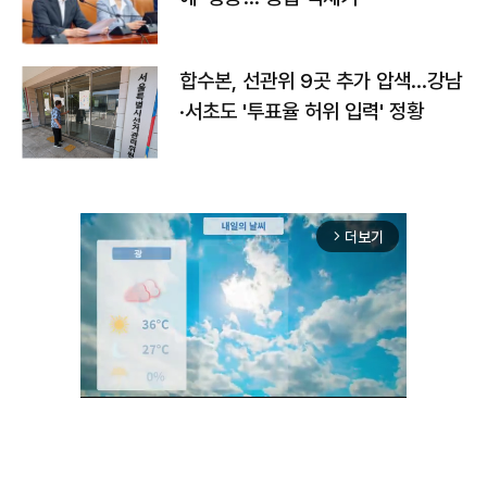
합수본, 선관위 9곳 추가 압색…강남
·서초도 '투표율 허위 입력' 정황
더보기
arrow_forward_ios
Unmute