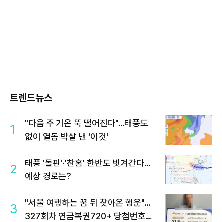
트렌드뉴스
"다음 주 기온 뚝 떨어진다"…태풍도
1
없이 열돔 박살 낸 '이것'
태풍 '돌핀'·'찬홈' 한반도 빗겨간다…
2
예상 경로는?
"서울 여행하는 꿈 뒤 찾아온 행운"…
3
327회차 연금복권720+ 당첨번호조