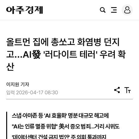
로
아
그
검
전
주
인
색
체
경
메
제
뉴
올트먼 집에 총쏘고 화염병 던지
고...AI發 '러다이트 테러' 우려 확
산
이지원 기자
공
텍
입력 2026-04-17 08:30
유
스
트
크
기
스냅·아마존 등 'AI 효율화' 명분 대규모 해고에
"AI는 인류 멸종 위협" 美서 증오 범죄...거리 시위도
'데이터센터 건설 금지 법안' 주 의회 통과까지