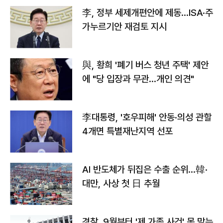
李, 정부 세제개편안에 제동…ISA·주
가누르기안 재검토 지시
與, 황희 '폐기 버스 청년 주택' 제안
에 "당 입장과 무관…개인 의견"
李대통령, '호우피해' 안동·의성 관할
4개면 특별재난지역 선포
AI 반도체가 뒤집은 수출 순위…韓·
대만, 사상 첫 日 추월
경찰, 9월부터 '제 가족 사건' 못 맡는