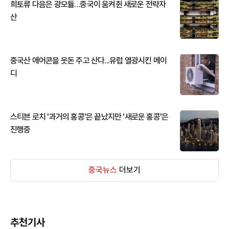
희토류 다음은 광모듈…중국이 움켜쥔 새로운 전략자
산
중국산 에어콘을 웃돈 주고 산다...유럽 열광시킨 메이
디
스티븐 로치 '과거의 홍콩'은 끝났지만 '새로운 홍콩'은
진행중
중국뉴스
더보기
추천기사