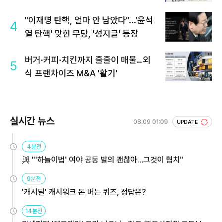
회 주목
"이재명 탄핵, 얼마 안 남았다"...'윤석
4
열 탄핵' 맞힌 무당, '성지글' 등장
버거·커피·치킨까지 줄줄이 매물…외
5
식 프랜차이즈 M&A '활기'
실시간 뉴스
08.09 01:09
UPDATE
4분전
與 "'하늘이법' 여야 공동 발의 괜찮아…그것이 협치"
9분전
'캐시딜' 캐시워크 돈 버는 퀴즈, 정답은?
14분전