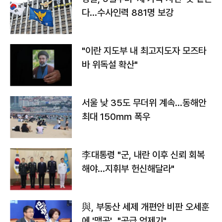
다…수사인력 881명 보강
"이란 지도부 내 최고지도자 모즈타
바 위독설 확산"
서울 낮 35도 무더위 계속…동해안
최대 150㎜ 폭우
李대통령 "군, 내란 이후 신뢰 회복
해야…지휘부 헌신해달라"
與, 부동산 세제 개편안 비판 오세훈
에 '맹공'…"공급 억제기"