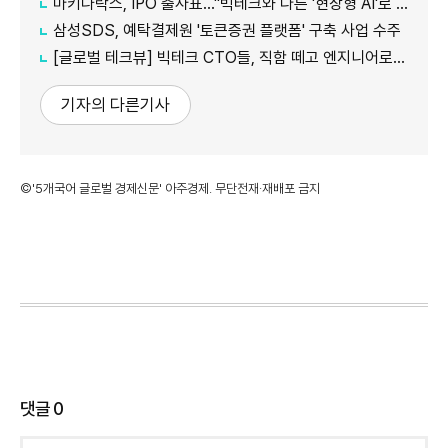
마키나락스, IPO 출사표…"빅테크와 다른 '현장형 AI'로 승부"
삼성SDS, 예탁결제원 '토큰증권 플랫폼' 구축 사업 수주
[글로벌 테크뷰] 빅테크 CTO들, 직함 떼고 엔지니어로 유턴...'앤트로픽행 러시' 이유는
기자의 다른기사
©'5개국어 글로벌 경제신문' 아주경제. 무단전재·재배포 금지
댓글
0