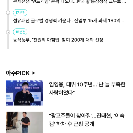
관세전쟁 '엔드게임' 윤곽 나오나…한국 新통상정책 교두보 활
용해야
17분전
섬유패션 글로벌 경쟁력 키운다…산업부 15개 과제 180억 지
원
18분전
농식품부, '천원의 아침밥' 참여 200개 대학 선정
아주PICK >
임영웅, 데뷔 10주년…"난 늘 부족한
사람이었다"
"광고주들이 찾아줘"…진태현, '이숙
캠' 하차 후 근황 공개