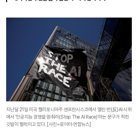
지난달 21일 미국 캘리포니아주 샌프란시스코에서 열린 반(反)AI 시위
에서 '인공지능 경쟁을 멈춰라(Stop The AI Race)'라는 문구가 적힌
깃발이 펄럭이고 있다. [사진=로이터·연합뉴스]