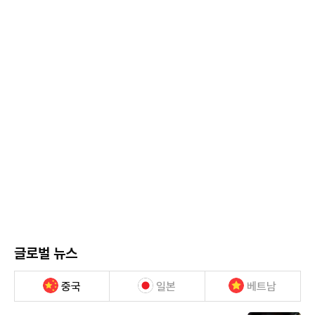
글로벌 뉴스
중국
일본
베트남