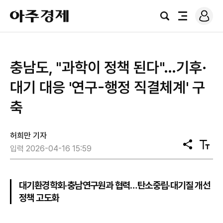
로
아
그
검
전
주
인
색
체
경
메
제
뉴
충남도, "과학이 정책 된다"…기후·
대기 대응 '연구-행정 직결체계' 구
축
허희만 기자
공
텍
입력 2026-04-16 15:59
유
스
트
크
기
대기환경학회·충남연구원과 협력…탄소중립·대기질 개선
정책 고도화