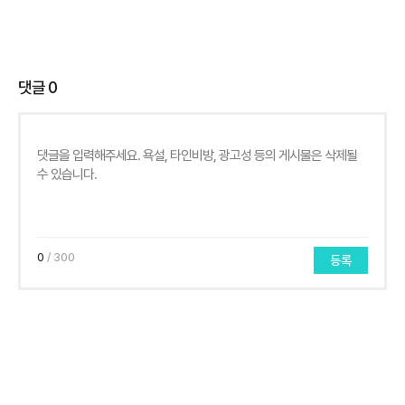
댓글
0
0
/ 300
등록