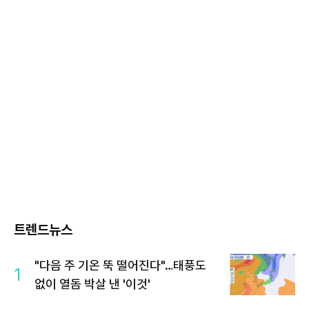
트렌드뉴스
"다음 주 기온 뚝 떨어진다"…태풍도
1
없이 열돔 박살 낸 '이것'