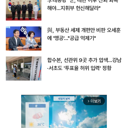
李대통령 "군, 내란 이후 신뢰 회복
해야…지휘부 헌신해달라"
與, 부동산 세제 개편안 비판 오세훈
에 '맹공'…"공급 억제기"
합수본, 선관위 9곳 추가 압색…강남
·서초도 '투표율 허위 입력' 정황
더보기
arrow_forward_ios