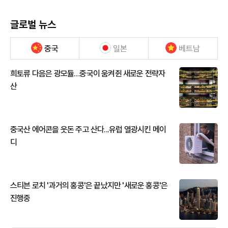
글로벌 뉴스
중국
일본
베트남
희토류 다음은 광모듈…중국이 움켜쥔 새로운 전략자
산
중국산 에어콘을 웃돈 주고 산다...유럽 열광시킨 메이
디
스티븐 로치 '과거의 홍콩'은 끝났지만 '새로운 홍콩'은
진행중