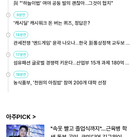
與 "'하늘이법' 여야 공동 발의 괜찮아…그것이 협치"
9분전
'캐시딜' 캐시워크 돈 버는 퀴즈, 정답은?
14분전
관세전쟁 '엔드게임' 윤곽 나오나…한국 新통상정책 교두보 활
용해야
17분전
섬유패션 글로벌 경쟁력 키운다…산업부 15개 과제 180억 지
원
18분전
농식품부, '천원의 아침밥' 참여 200개 대학 선정
아주PICK >
"속옷 빨고 졸업식까지"…근육병 학