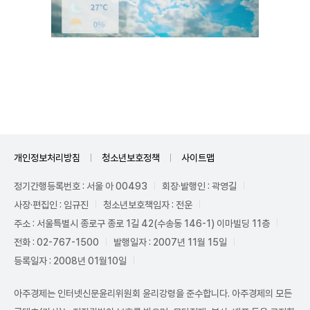
Unmute
개인정보처리방침
청소년보호정책
사이트맵
정기간행등록번호 : 서울 아 00493
회장·발행인 : 곽영길
사장·편집인 : 임규진
청소년보호책임자 : 전운
주소 : 서울특별시 종로구 종로 1길 42(수송동 146-1) 이마빌딩 11층
전화 : 02-767-1500
발행일자 : 2007년 11월 15일
등록일자 : 2008년 01월10일
아주경제는 인터넷신문윤리위원회 윤리강령을 준수합니다. 아주경제의 모든