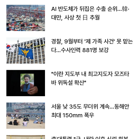
AI 반도체가 뒤집은 수출 순위…韓·
대만, 사상 첫 日 추월
경찰, 9월부터 '제 가족 사건' 못 맡는
다…수사인력 881명 보강
"이란 지도부 내 최고지도자 모즈타
바 위독설 확산"
서울 낮 35도 무더위 계속…동해안
최대 150㎜ 폭우