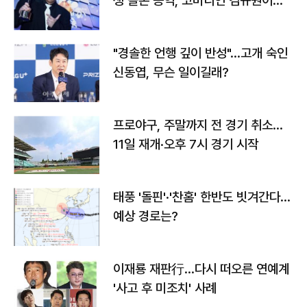
생 돌본 공익, 코미디언 김규원이었
다
"경솔한 언행 깊이 반성"…고개 숙인
신동엽, 무슨 일이길래?
프로야구, 주말까지 전 경기 취소…
11일 재개·오후 7시 경기 시작
태풍 '돌핀'·'찬홈' 한반도 빗겨간다…
예상 경로는?
이재룡 재판行…다시 떠오른 연예계
'사고 후 미조치' 사례