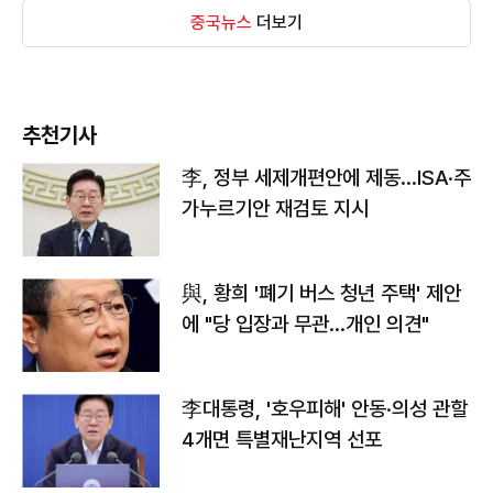
중국뉴스
더보기
추천기사
李, 정부 세제개편안에 제동…ISA·주
가누르기안 재검토 지시
與, 황희 '폐기 버스 청년 주택' 제안
에 "당 입장과 무관…개인 의견"
李대통령, '호우피해' 안동·의성 관할
4개면 특별재난지역 선포