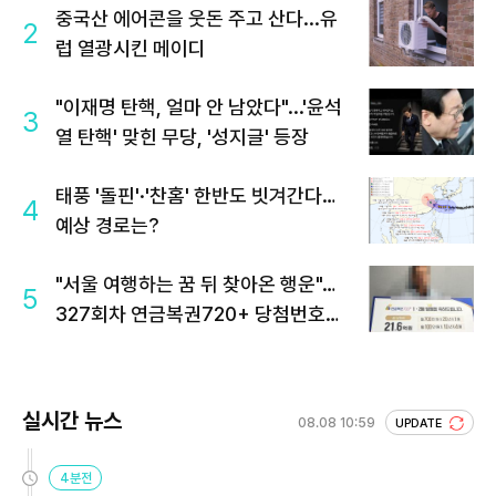
중국산 에어콘을 웃돈 주고 산다...유
2
럽 열광시킨 메이디
"이재명 탄핵, 얼마 안 남았다"...'윤석
3
열 탄핵' 맞힌 무당, '성지글' 등장
태풍 '돌핀'·'찬홈' 한반도 빗겨간다…
4
예상 경로는?
"서울 여행하는 꿈 뒤 찾아온 행운"…
5
327회차 연금복권720+ 당첨번호조
회 주목
실시간 뉴스
08.08 10:59
UPDATE
4분전