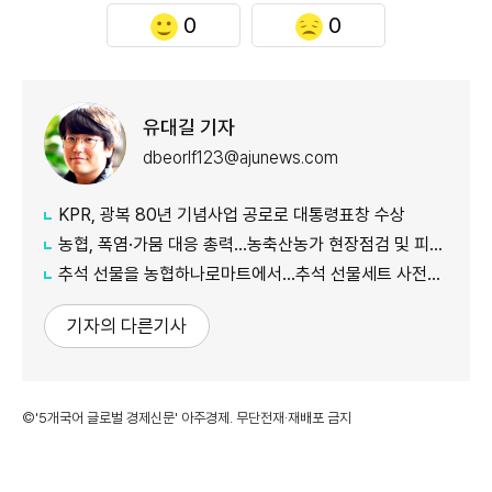
0
0
유대길 기자
dbeorlf123@ajunews.com
KPR, 광복 80년 기념사업 공로로 대통령표창 수상
농협, 폭염·가뭄 대응 총력...농축산농가 현장점검 및 피해 예방 강화
추석 선물을 농협하나로마트에서…추석 선물세트 사전예약 실시
기자의 다른기사
©'5개국어 글로벌 경제신문' 아주경제. 무단전재·재배포 금지