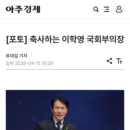
로
아
그
검
전
주
인
색
체
경
메
제
뉴
[포토] 축사하는 이학영 국회부의장
유대길 기자
공
텍
입력 2026-04-15 15:39
유
스
트
크
기