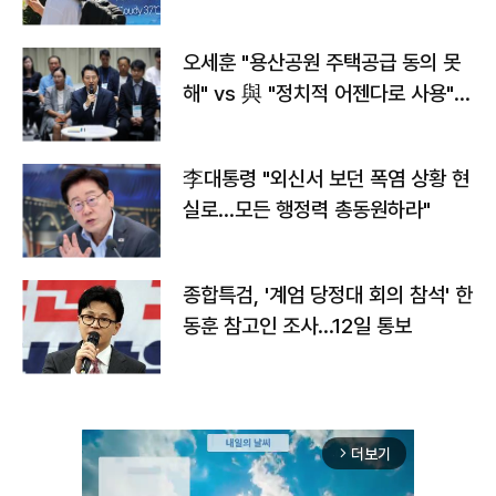
오세훈 "용산공원 주택공급 동의 못
해" vs 與 "정치적 어젠다로 사용"
맞불
李대통령 "외신서 보던 폭염 상황 현
실로…모든 행정력 총동원하라"
종합특검, '계엄 당정대 회의 참석' 한
동훈 참고인 조사...12일 통보
더보기
arrow_forward_ios