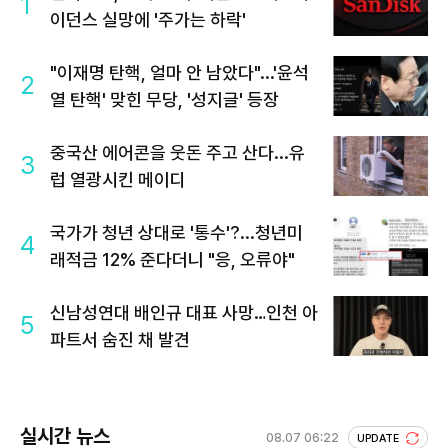
1
이던스 실망에 '주가는 하락'
"이재명 탄핵, 얼마 안 남았다"...'윤석
2
열 탄핵' 맞힌 무당, '성지글' 등장
중국산 에어콘을 웃돈 주고 산다...유
3
럽 열광시킨 메이디
국가가 청년 상대로 '통수'?...청년미
4
래적금 12% 준다더니 "응, 오류야"
신남성연대 배인규 대표 사망…인천 아
5
파트서 숨진 채 발견
실시간 뉴스
08.07 06:22
UPDATE