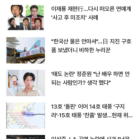
이재룡 재판行…다시 떠오른 연예계
'사고 후 미조치' 사례
"한국산 물은 안마셔"…日 지진 구호
품 보냈더니 비하한 누리꾼
'태도 논란' 정준원 "난 배우 하면 안
되는 사람인가? 생각 했다"
13호 '돌핀' 이어 14호 태풍 '구지
라'·15호 태풍 '찬홈' 발생…현재 위
치와 이동경로는?