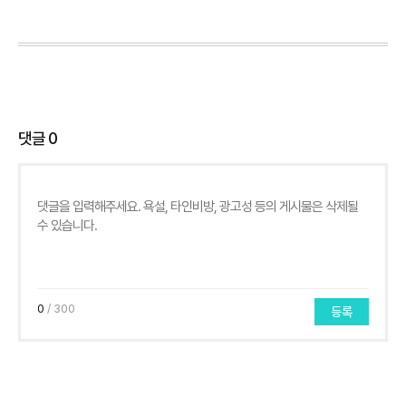
댓글
0
0
/ 300
등록