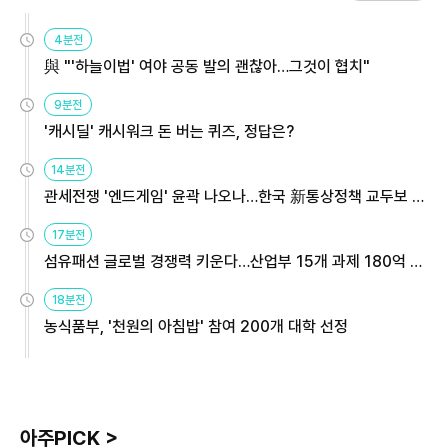
4분전
與 "'하늘이법' 여야 공동 발의 괜찮아…그것이 협치"
9분전
'캐시딜' 캐시워크 돈 버는 퀴즈, 정답은?
14분전
관세전쟁 '엔드게임' 윤곽 나오나…한국 新통상정책 교두보 활
용해야
17분전
섬유패션 글로벌 경쟁력 키운다…산업부 15개 과제 180억 지
원
18분전
농식품부, '천원의 아침밥' 참여 200개 대학 선정
아주PICK >