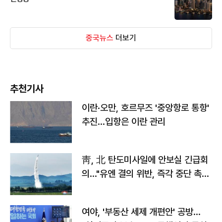
중국뉴스
더보기
추천기사
이란·오만, 호르무즈 '중앙항로 통항'
추진…입항은 이란 관리
靑, 北 탄도미사일에 안보실 긴급회
의…"유엔 결의 위반, 즉각 중단 촉
구"
여야, '부동산 세제 개편안' 공방…