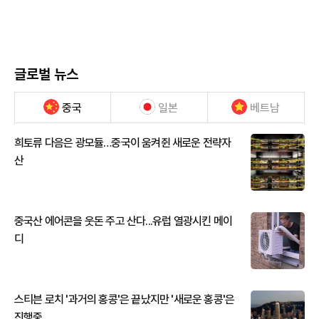
글로벌 뉴스
중국
일본
베트남
희토류 다음은 광모듈…중국이 움켜쥔 새로운 전략자
산
중국산 에어콘을 웃돈 주고 산다...유럽 열광시킨 메이
디
스티븐 로치 '과거의 홍콩'은 끝났지만 '새로운 홍콩'은
진행중