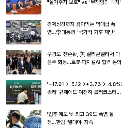
"실거주자 보호" vs "무책임의 극치"
경제성장까지 갉아먹는 역대급 폭
염…李대통령 "국가적 기후 재난"
구광모-젠슨황, 美 실리콘밸리서 다
음주 회동…로봇·피지컬AI 협력 논의
'+17.91→-5.12→+3.76→-4.8%'…'
종레' 규제에도 여전히 롤러코스터
타는 코스피
'입추'에도 낮 최고 39도 폭염 절
정…한밤 '열대야' 지속