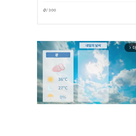
0
/ 300
더
arrow_forward_ios
Mut