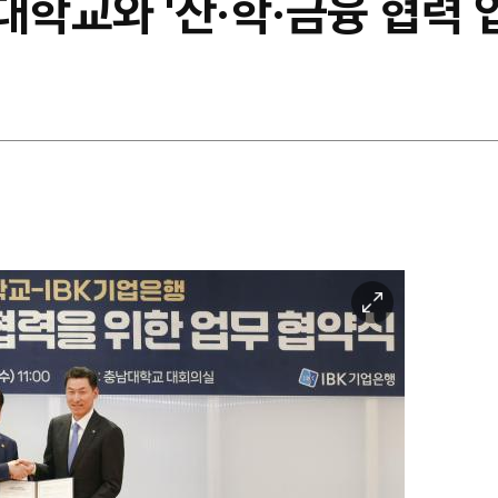
대학교와 '산·학·금융 협력 
이
미
지
확
대