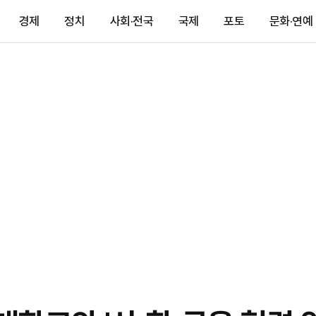
경제
정치
사회·전국
국제
포토
문화·연예