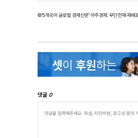
©'5개국어 글로벌 경제신문' 아주경제. 무단전재·재배
댓글
0