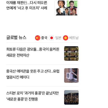
이재룡 재판行…다시 떠오른
연예계 '사고 후 미조치' 사례
글로벌 뉴스
중국
일본
베트남
희토류 다음은 광모듈…중국이 움켜쥔
새로운 전략자산
중국산 에어콘을 웃돈 주고 산다...유럽
열광시킨 메이디
스티븐 로치 '과거의 홍콩'은 끝났지만
'새로운 홍콩'은 진행중