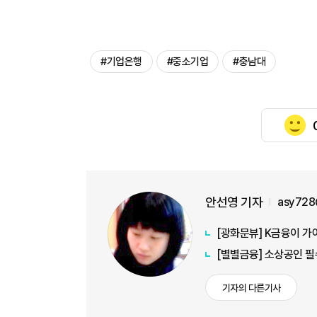
#기업은행
#중소기업
#충남대
안선영 기자
asy728
[광화문뷰] K금융이 가
[별별금융] 소상공인 필
기자의 다른기사