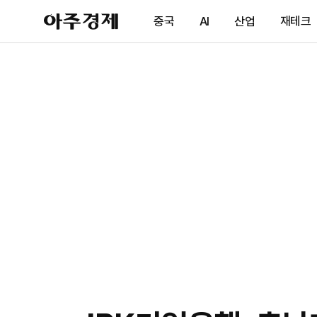
아
중국
AI
산업
재테크
주
경
제