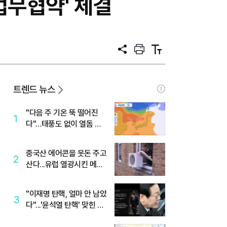
업무협약' 체결
공
프
텍
유
린
스
트
트
크
기
트렌드 뉴스
"다음 주 기온 뚝 떨어진
1
다"…태풍도 없이 열돔 박
살 낸 '이것'
중국산 에어콘을 웃돈 주고
2
산다...유럽 열광시킨 메이
디
"이재명 탄핵, 얼마 안 남았
3
다"...'윤석열 탄핵' 맞힌 무
당, '성지글' 등장