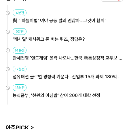
4분전
與 "'하늘이법' 여야 공동 발의 괜찮아…그것이 협치"
9분전
'캐시딜' 캐시워크 돈 버는 퀴즈, 정답은?
14분전
관세전쟁 '엔드게임' 윤곽 나오나…한국 新통상정책 교두보 활
용해야
17분전
섬유패션 글로벌 경쟁력 키운다…산업부 15개 과제 180억 지
원
18분전
농식품부, '천원의 아침밥' 참여 200개 대학 선정
아주PICK >