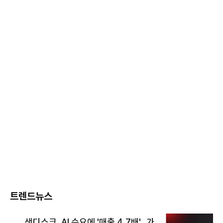
트렌드뉴스
샌디스크, AI 수요에 '매출 4.7배'…가