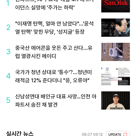
1
이던스 실망에 '주가는 하락'
"이재명 탄핵, 얼마 안 남았다"...'윤석
2
열 탄핵' 맞힌 무당, '성지글' 등장
중국산 에어콘을 웃돈 주고 산다...유
3
럽 열광시킨 메이디
국가가 청년 상대로 '통수'?...청년미
4
래적금 12% 준다더니 "응, 오류야"
신남성연대 배인규 대표 사망…인천 아
5
파트서 숨진 채 발견
실시간 뉴스
08.07 06:12
UPDATE