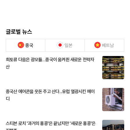
글로벌 뉴스
중국
일본
베트남
희토류 다음은 광모듈…중국이 움켜쥔 새로운 전략자
산
중국산 에어콘을 웃돈 주고 산다...유럽 열광시킨 메이
디
스티븐 로치 '과거의 홍콩'은 끝났지만 '새로운 홍콩'은