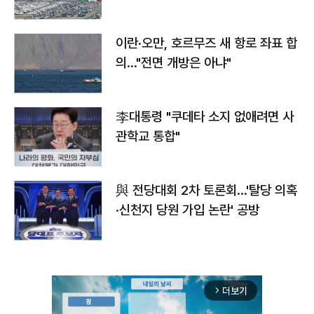
이란·오만, 호르무즈 새 항로 좌표 합
의…"전면 개방은 아냐"
李대통령 "쿠데타 소지 없애려면 사
관학교 통합"
與 전당대회 2차 토론회…'탈당 의혹
·신천지 당원 가입 논란' 공방
더보기
arrow_forward_ios