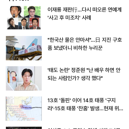
이재룡 재판行…다시 떠오른 연예계
'사고 후 미조치' 사례
"한국산 물은 안마셔"…日 지진 구호
품 보냈더니 비하한 누리꾼
'태도 논란' 정준원 "난 배우 하면 안
되는 사람인가? 생각 했다"
13호 '돌핀' 이어 14호 태풍 '구지
라'·15호 태풍 '찬홈' 발생…현재 위
치와 이동경로는?