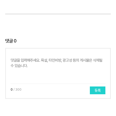
댓글
0
0
/ 300
등록