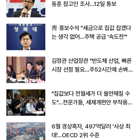
동훈 참고인 조사...12일 통보
靑 홍보수석 "세금으로 집값 잡겠다
는 생각 없어…주택 공급 '속도전'"
김정관 산업장관 "반도체 산업, 빠른
시장 선점 필요…주52시간제 손봐
야"
"집값보다 전월세가 더 불안해질 수
도"…전문가들, 세제개편안 부작용
우려
6월 경상흑자, 497억달러 '사상 최
대'…OECD 2위 수준