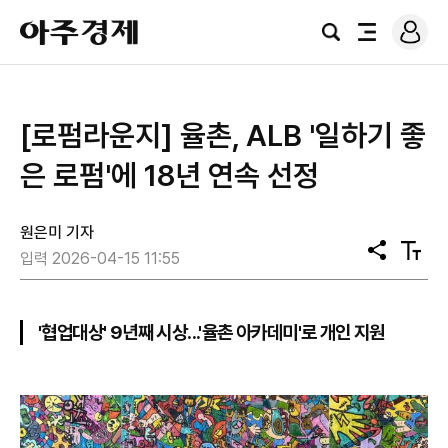
로
아
그
검
전
주
인
색
체
경
메
제
뉴
[로펌라운지] 율촌, ALB '일하기 좋
은 로펌'에 18년 연속 선정
원은미 기자
공
텍
입력 2026-04-15 11:55
유
스
트
크
기
'협업대상' 9년째 시상...'율촌 아카데미'로 개인 지원