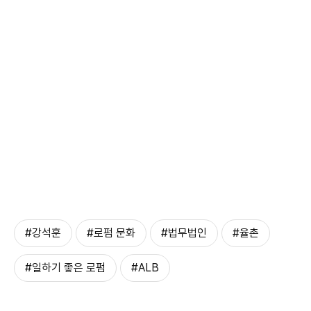
#강석훈
#로펌 문화
#법무법인
#율촌
#일하기 좋은 로펌
#ALB