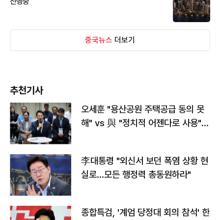
진행중
중국뉴스
더보기
추천기사
오세훈 "용산공원 주택공급 동의 못
해" vs 與 "정치적 어젠다로 사용"
맞불
李대통령 "외신서 보던 폭염 상황 현
실로…모든 행정력 총동원하라"
종합특검, '계엄 당정대 회의 참석' 한