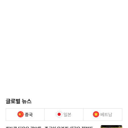
글로벌 뉴스
중국
일본
베트남