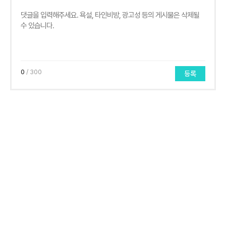
0
/ 300
등록