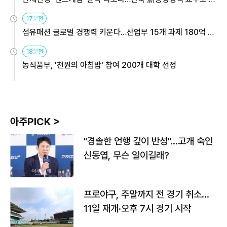
용해야
17분전
섬유패션 글로벌 경쟁력 키운다…산업부 15개 과제 180억 지
원
18분전
농식품부, '천원의 아침밥' 참여 200개 대학 선정
아주PICK >
"경솔한 언행 깊이 반성"…고개 숙인
신동엽, 무슨 일이길래?
프로야구, 주말까지 전 경기 취소…
11일 재개·오후 7시 경기 시작