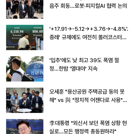
음주 회동…로봇·피지컬AI 협력 논의
'+17.91→-5.12→+3.76→-4.8%'…'
종레' 규제에도 여전히 롤러코스터
타는 코스피
'입추'에도 낮 최고 39도 폭염 절
정…한밤 '열대야' 지속
오세훈 "용산공원 주택공급 동의 못
해" vs 與 "정치적 어젠다로 사용"
맞불
李대통령 "외신서 보던 폭염 상황 현
실로…모든 행정력 총동원하라"