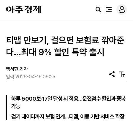
로
아
그
검
전
주
인
색
체
경
메
제
뉴
티맵 만보기, 걸으면 보험료 깎아준
다…최대 9% 할인 특약 출시
백서현 기자
공
텍
입력 2026-04-15 09:25
유
스
트
크
기
하루 5000보·17일 달성 시 적용…운전점수 할인과 중복
가능
걷기 데이터까지 보험 연계…티맵, 이동 기반 서비스 확장