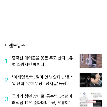
트렌드뉴스
중국산 에어콘을 웃돈 주고 산다...유
1
럽 열광시킨 메이디
"이재명 탄핵, 얼마 안 남았다"...'윤석
2
열 탄핵' 맞힌 무당, '성지글' 등장
국가가 청년 상대로 '통수'?...청년미
3
래적금 12% 준다더니 "응, 오류야"