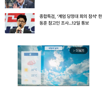
종합특검, '계엄 당정대 회의 참석' 한
동훈 참고인 조사...12일 통보
더보기
arrow_forward_ios
Unmute