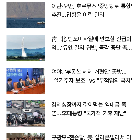
이란·오만, 호르무즈 '중앙항로 통항'
추진…입항은 이란 관리
靑, 北 탄도미사일에 안보실 긴급회
의…"유엔 결의 위반, 즉각 중단 촉
구"
여야, '부동산 세제 개편안' 공방…
"실거주자 보호" vs "무책임의 극치"
경제성장까지 갉아먹는 역대급 폭
염…李대통령 "국가적 기후 재난"
구광모-젠슨황, 美 실리콘밸리서 다