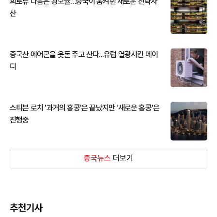
희토류 다음은 광모듈…중국이 움켜쥔 새로운 전략자
산
중국산 에어콘을 웃돈 주고 산다...유럽 열광시킨 메이
디
스티븐 로치 '과거의 홍콩'은 끝났지만 '새로운 홍콩'은
진행중
중국뉴스
더보기
추천기사