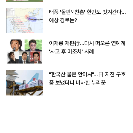
태풍 '돌핀'·'찬홈' 한반도 빗겨간다…
예상 경로는?
이재룡 재판行…다시 떠오른 연예계
'사고 후 미조치' 사례
"한국산 물은 안마셔"…日 지진 구호
품 보냈더니 비하한 누리꾼