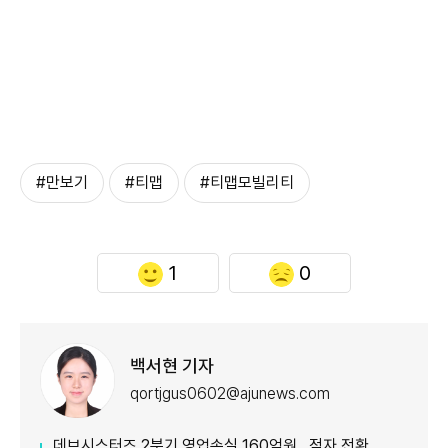
#만보기
#티맵
#티맵모빌리티
1
0
백서현 기자
qortjgus0602@ajunews.com
데브시스터즈 2분기 영업손실 160억원…적자 전환