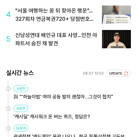
"서울 여행하는 꿈 뒤 찾아온 행운"…
4
327회차 연금복권720+ 당첨번호조
회 주목
신남성연대 배인규 대표 사망…인천 아
5
파트서 숨진 채 발견
실시간 뉴스
08.07 13:53
UPDATE
4분전
與 "'하늘이법' 여야 공동 발의 괜찮아…그것이 협치"
9분전
'캐시딜' 캐시워크 돈 버는 퀴즈, 정답은?
14분전
관세전쟁 '엔드게임' 윤곽 나오나…한국 新통상정책 교두보 활