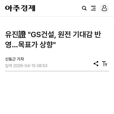
로
아
그
검
전
주
인
색
체
경
메
제
뉴
유진證 "GS건설, 원전 기대감 반
영…목표가 상향"
신동근 기자
공
텍
입력 2026-04-15 08:53
유
스
트
크
기