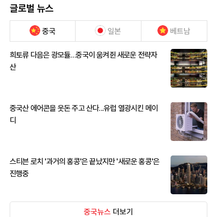
글로벌 뉴스
중국
일본
베트남
희토류 다음은 광모듈…중국이 움켜쥔 새로운 전략자
산
중국산 에어콘을 웃돈 주고 산다...유럽 열광시킨 메이
디
스티븐 로치 '과거의 홍콩'은 끝났지만 '새로운 홍콩'은
진행중
중국뉴스
더보기