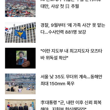
대만, 사상 첫 日 추월
경찰, 9월부터 '제 가족 사건' 못 맡는
다…수사인력 881명 보강
"이란 지도부 내 최고지도자 모즈타
바 위독설 확산"
서울 낮 35도 무더위 계속…동해안
최대 150㎜ 폭우
李대통령 "군, 내란 이후 신뢰 회복
해야…지휘부 헌신해달라"