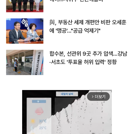
與, 부동산 세제 개편안 비판 오세훈
에 '맹공'…"공급 억제기"
합수본, 선관위 9곳 추가 압색…강남
·서초도 '투표율 허위 입력' 정황
더보기
arrow_forward_ios