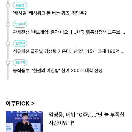
9분전
'캐시딜' 캐시워크 돈 버는 퀴즈, 정답은?
14분전
관세전쟁 '엔드게임' 윤곽 나오나…한국 新통상정책 교두보 활
용해야
17분전
섬유패션 글로벌 경쟁력 키운다…산업부 15개 과제 180억 지
원
18분전
농식품부, '천원의 아침밥' 참여 200개 대학 선정
아주PICK >
임영웅, 데뷔 10주년…"난 늘 부족한
사람이었다"