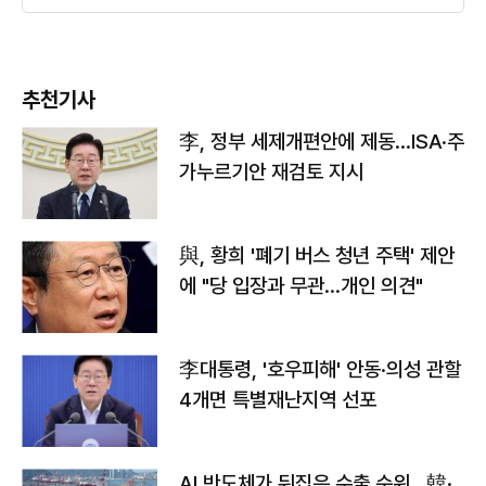
추천기사
李, 정부 세제개편안에 제동…ISA·주
가누르기안 재검토 지시
與, 황희 '폐기 버스 청년 주택' 제안
에 "당 입장과 무관…개인 의견"
李대통령, '호우피해' 안동·의성 관할
4개면 특별재난지역 선포
AI 반도체가 뒤집은 수출 순위…韓·