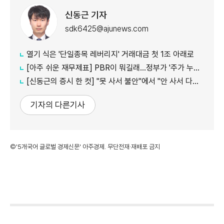
신동근 기자
sdk6425@ajunews.com
열기 식은 '단일종목 레버리지' 거래대금 첫 1조 아래로
[아주 쉬운 재무제표] PBR이 뭐길래…정부가 '주가 누르기'에 칼 빼든 이유
[신동근의 증시 한 컷] "못 사서 불안"에서 "안 사서 다행"으로…증시 덮친 '조모'
기자의 다른기사
©'5개국어 글로벌 경제신문' 아주경제. 무단전재·재배포 금지