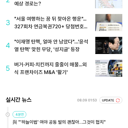
예상 경로는?
"서울 여행하는 꿈 뒤 찾아온 행운"…
3
327회차 연금복권720+ 당첨번호조
회 주목
"이재명 탄핵, 얼마 안 남았다"...'윤석
4
열 탄핵' 맞힌 무당, '성지글' 등장
버거·커피·치킨까지 줄줄이 매물…외
5
식 프랜차이즈 M&A '활기'
실시간 뉴스
08.09 01:53
UPDATE
4분전
與 "'하늘이법' 여야 공동 발의 괜찮아…그것이 협치"