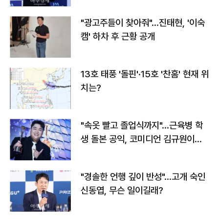
"광고주들이 찾아줘"…진태현, '이숙
캠' 하차 후 근황 공개
13호 태풍 '돌핀'·15호 '찬홈' 현재 위
치는?
"속옷 빨고 졸업식까지"…근육병 학
생 돌본 공익, 코미디언 김규원이었
다
"경솔한 언행 깊이 반성"…고개 숙인
신동엽, 무슨 일이길래?