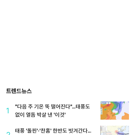
트렌드뉴스
"다음 주 기온 뚝 떨어진다"…태풍도
1
없이 열돔 박살 낸 '이것'
태풍 '돌핀'·'찬홈' 한반도 빗겨간다…
2