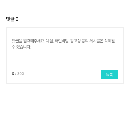
댓글
0
0
/ 300
등록