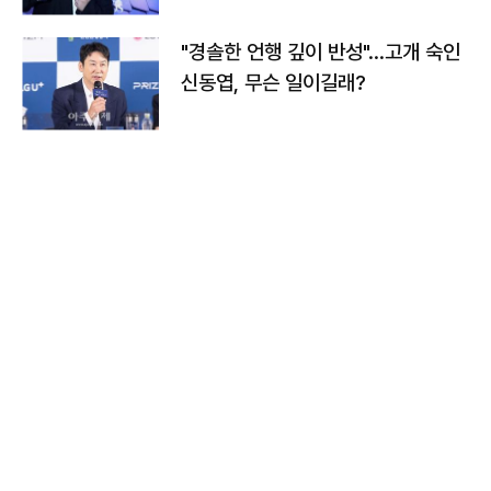
"경솔한 언행 깊이 반성"…고개 숙인
신동엽, 무슨 일이길래?