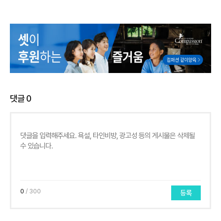
댓글
0
0
/ 300
등록