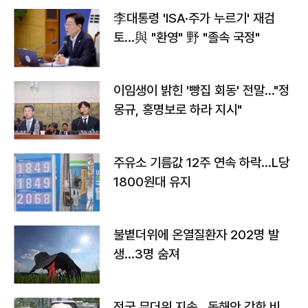
李대통령 'ISA·주가 누르기' 재검
토…與 "환영" 野 "졸속 국정"
이임생이 밝힌 '빵집 회동' 전말…"정
몽규, 홍명보로 하라 지시"
주유소 기름값 12주 연속 하락…L당
1800원대 유지
불볕더위에 온열질환자 202명 발
생…3명 숨져
전국 무더위 지속…동해안 강한 비