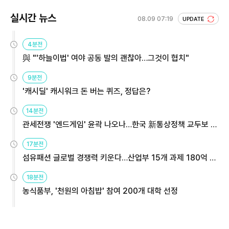
실시간 뉴스
08.09 07:19
UPDATE
4분전
與 "'하늘이법' 여야 공동 발의 괜찮아…그것이 협치"
9분전
'캐시딜' 캐시워크 돈 버는 퀴즈, 정답은?
14분전
관세전쟁 '엔드게임' 윤곽 나오나…한국 新통상정책 교두보 활
용해야
17분전
섬유패션 글로벌 경쟁력 키운다…산업부 15개 과제 180억 지
원
18분전
농식품부, '천원의 아침밥' 참여 200개 대학 선정