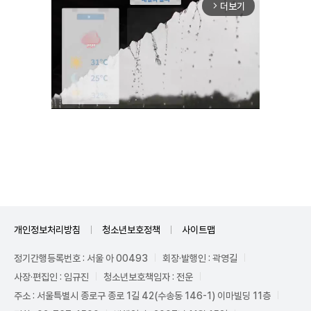
더보기
arrow_forward_ios
Unmute
개인정보처리방침
청소년보호정책
사이트맵
정기간행등록번호 : 서울 아 00493
회장·발행인 : 곽영길
사장·편집인 : 임규진
청소년보호책임자 : 전운
주소 : 서울특별시 종로구 종로 1길 42(수송동 146-1) 이마빌딩 11층