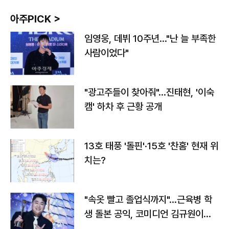
아주PICK >
임영웅, 데뷔 10주년…"난 늘 부족한
사람이었다"
"광고주들이 찾아줘"…진태현, '이숙
캠' 하차 후 근황 공개
13호 태풍 '돌핀'·15호 '찬홈' 현재 위
치는?
"속옷 빨고 졸업식까지"…근육병 학
생 돌본 공익, 코미디언 김규원이었
다