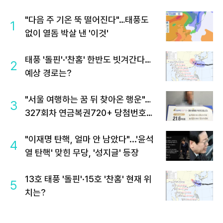
"다음 주 기온 뚝 떨어진다"…태풍도
1
없이 열돔 박살 낸 '이것'
태풍 '돌핀'·'찬홈' 한반도 빗겨간다…
2
예상 경로는?
"서울 여행하는 꿈 뒤 찾아온 행운"…
3
327회차 연금복권720+ 당첨번호조
회 주목
"이재명 탄핵, 얼마 안 남았다"...'윤석
4
열 탄핵' 맞힌 무당, '성지글' 등장
13호 태풍 '돌핀'·15호 '찬홈' 현재 위
5
치는?