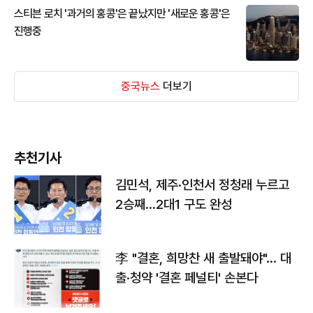
스티븐 로치 '과거의 홍콩'은 끝났지만 '새로운 홍콩'은
진행중
중국뉴스
더보기
추천기사
김민석, 제주·인천서 정청래 누르고
2승째…2대1 구도 완성
李 "결혼, 희망찬 새 출발돼야"… 대
출·청약 '결혼 페널티' 손본다