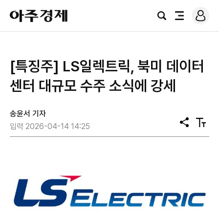
로
아
그
검
전
주
인
색
체
경
메
제
뉴
[특징주] LS일렉트릭, 북미 데이터
센터 대규모 수주 소식에 강세
송윤서 기자
공
텍
입력 2026-04-14 14:25
유
스
트
크
기