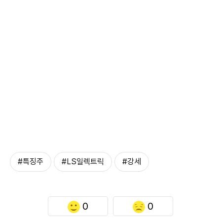
#특징주
#LS일렉트릭
#강세
0
0