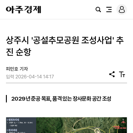
로
아
그
검
전
주
인
색
체
경
메
제
뉴
상주시 '공설추모공원 조성사업' 추
진 순항
피민호 기자
공
텍
입력 2026-04-14 14:17
유
스
트
크
기
2029년 준공 목표, 품격 있는 장사문화 공간 조성