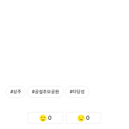
#상주
#공설추모공원
#타당성
0
0