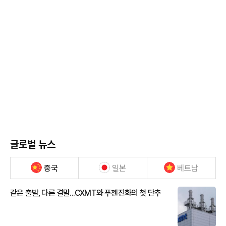
글로벌 뉴스
중국
일본
베트남
같은 출발, 다른 결말...CXMT와 푸젠진화의 첫 단추