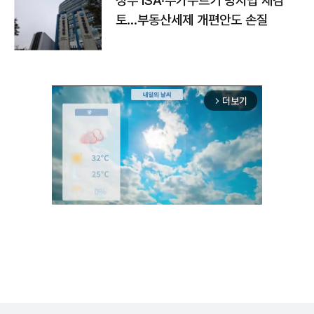
정부 ISA·주가누르기 방지법 재검
토…부동산세제 개편안도 손질
더보기
arrow_forward_ios
Unmute