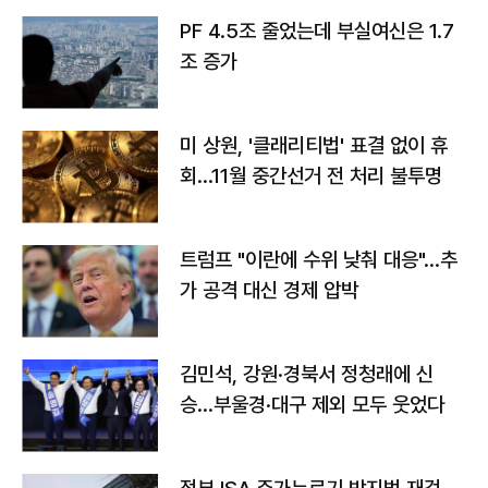
PF 4.5조 줄었는데 부실여신은 1.7
조 증가
미 상원, '클래리티법' 표결 없이 휴
회…11월 중간선거 전 처리 불투명
트럼프 "이란에 수위 낮춰 대응"…추
가 공격 대신 경제 압박
김민석, 강원·경북서 정청래에 신
승…부울경·대구 제외 모두 웃었다