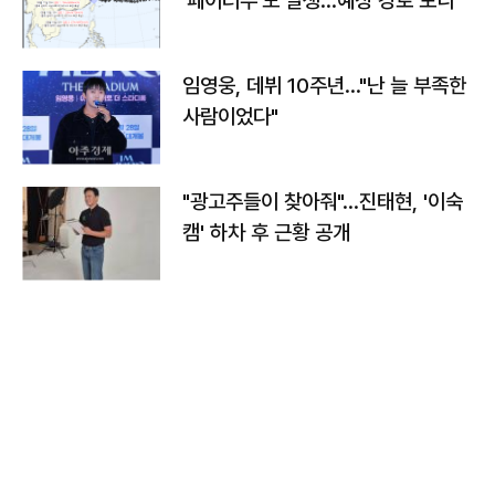
'페이러우'도 발생…예상 경로 보니
임영웅, 데뷔 10주년…"난 늘 부족한
사람이었다"
"광고주들이 찾아줘"…진태현, '이숙
캠' 하차 후 근황 공개