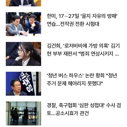
전"
한미, 17∼27일 '을지 자유의 방패'
연습…전작권 전환 시험대
김건희, '로저비비에 가방 의혹' 김기
현 부부 재판서 "범죄 연상시키지 말
라"
'청년 버스 하우스' 논란 황희 "청년
주거 문제 헤아리지 못했다"
경찰, 축구협회 '심판 성접대' 수사 검
토…공소시효가 관건