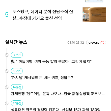
토스뱅크, 데이터 분석 전담조직 신
5
설…수장에 카카오 출신 선임
실시간 뉴스
08.10 23:32
UPDATE
4분전
與 "'하늘이법' 여야 공동 발의 괜찮아…그것이 협치"
9분전
'캐시딜' 캐시워크 돈 버는 퀴즈, 정답은?
14분전
관세전쟁 '엔드게임' 윤곽 나오나…한국 新통상정책 교두보 활
용해야
17분전
섬유패션 글로벌 경쟁력 키운다…산업부 15개 과제 180억 지