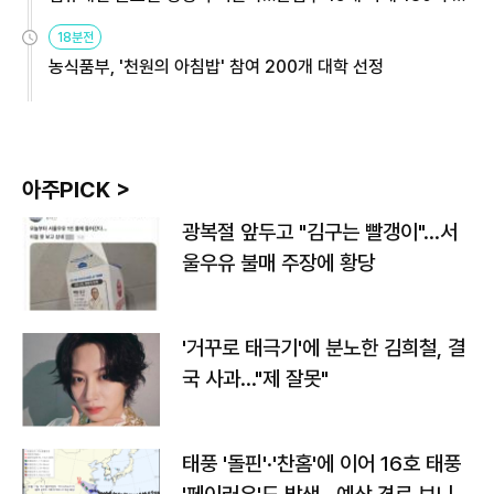
원
18분전
농식품부, '천원의 아침밥' 참여 200개 대학 선정
아주PICK >
광복절 앞두고 "김구는 빨갱이"…서
울우유 불매 주장에 황당
'거꾸로 태극기'에 분노한 김희철, 결
국 사과…"제 잘못"
태풍 '돌핀'·'찬홈'에 이어 16호 태풍