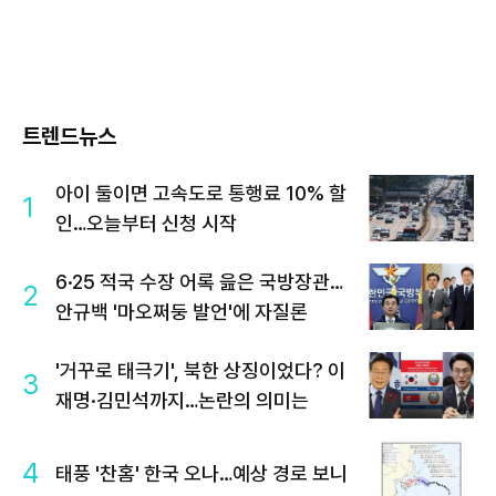
트렌드뉴스
아이 둘이면 고속도로 통행료 10% 할
1
인…오늘부터 신청 시작
6·25 적국 수장 어록 읊은 국방장관…
2
안규백 '마오쩌둥 발언'에 자질론
'거꾸로 태극기', 북한 상징이었다? 이
3
재명·김민석까지…논란의 의미는
4
태풍 '찬홈' 한국 오나…예상 경로 보니