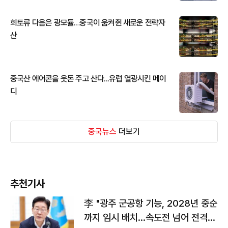
희토류 다음은 광모듈…중국이 움켜쥔 새로운 전략자
산
중국산 에어콘을 웃돈 주고 산다...유럽 열광시킨 메이
디
중국뉴스
더보기
추천기사
李 "광주 군공항 기능, 2028년 중순
까지 임시 배치…속도전 넘어 전격