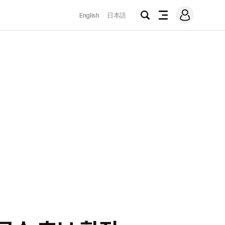
로
English
日本語
그
검
전
인
색
체
메
뉴