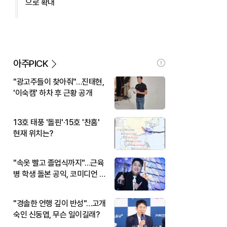
으로 확대
아주PICK
"광고주들이 찾아줘"…진태현,
'이숙캠' 하차 후 근황 공개
13호 태풍 '돌핀'·15호 '찬홈'
현재 위치는?
"속옷 빨고 졸업식까지"…근육
병 학생 돌본 공익, 코미디언 김
규원이었다
"경솔한 언행 깊이 반성"…고개
숙인 신동엽, 무슨 일이길래?