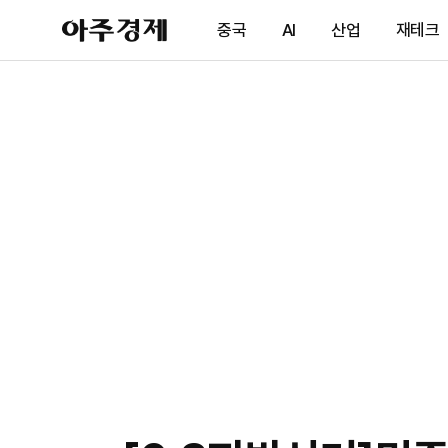
아
중국
AI
산업
재테크
주
경
제