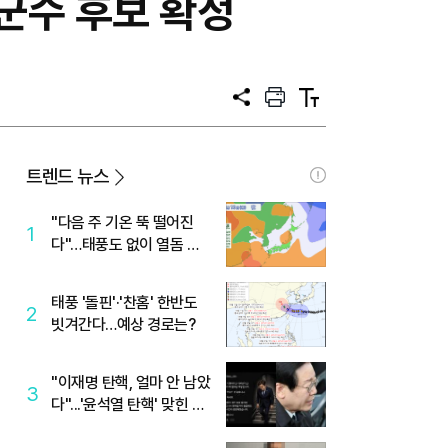
·군수 후보 확정
공
프
텍
유
린
스
트
트
크
기
트렌드 뉴스
"다음 주 기온 뚝 떨어진
1
다"…태풍도 없이 열돔 박
살 낸 '이것'
태풍 '돌핀'·'찬홈' 한반도
2
빗겨간다…예상 경로는?
"이재명 탄핵, 얼마 안 남았
3
다"...'윤석열 탄핵' 맞힌 무
당, '성지글' 등장