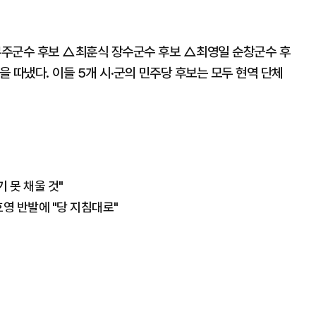
무주군수 후보 △최훈식 장수군수 후보 △최영일 순창군수 후
 따냈다. 이들 5개 시·군의 민주당 후보는 모두 현역 단체
 못 채울 것"
영 반발에 "당 지침대로"