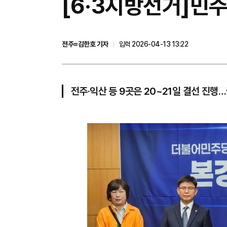
[6·3지방선거]민주
전주=김한호 기자
입력 2026-04-13 13:22
전주·익산 등 9곳은 20~21일 결선 진행