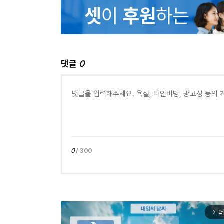
댓글
0
0
/ 300
더
arrow_forward_ios