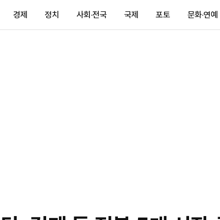
경제
정치
사회·전국
국제
포토
문화·연예