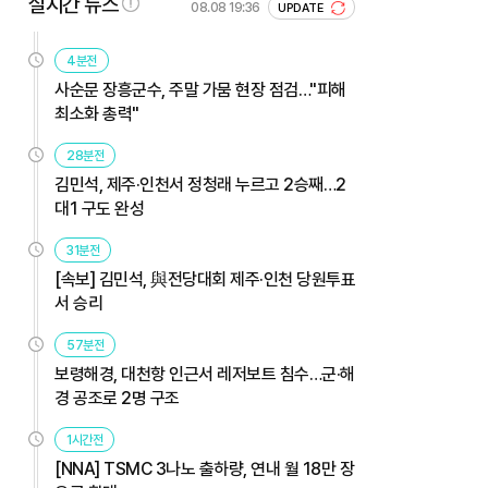
실시간 뉴스
08.08 19:36
UPDATE
4분전
사순문 장흥군수, 주말 가뭄 현장 점검…"피해
최소화 총력"
28분전
김민석, 제주·인천서 정청래 누르고 2승째…2
대1 구도 완성
31분전
[속보] 김민석, 與전당대회 제주·인천 당원투표
서 승리
57분전
보령해경, 대천항 인근서 레저보트 침수…군·해
경 공조로 2명 구조
1시간전
[NNA] TSMC 3나노 출하량, 연내 월 18만 장