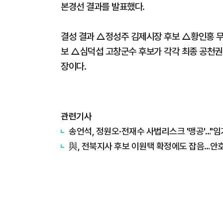
본경선 결과를 발표했다.
결성 결과 △정성주 김제시장 후보 △황인홍 
보 △심덕섭 고창군수 후보가 각각 최종 공천권을
장이다.
관련기사
송언석, 정원오·전재수 사법리스크 '맹공'…"임기
與, 전북지사 후보 이원택 확정에도 잡음…안호