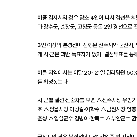
이중 김제시의 경우 당초 4인이 나서 경선을 치
과 장수군, 순창군, 고창군 등은 2인 경선으로 
3인 이상의 본경선이 진행된 전주시와 군산시, 익
개 시·군은 과반 득표자가 없어, 결선투표를 통
이들 지역에서는 이달 20~21일 권리당원 50
를 확정짓는다.
시·군별 결선 진출자를 보면 △전주시장 우범
호 △정읍시장 이상길·이학수 △남원시장 양충
춘성 △임실군수 김병이·한득수 △부안군수 권
군산시의 경우 본경선에 나선 강임준 현 시장이