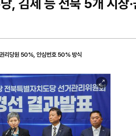
당, 김제 등 전북 5개 시장
…권리당원 50%, 안심번호 50% 방식
이
미
지
확
대