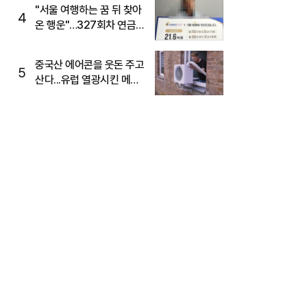
"서울 여행하는 꿈 뒤 찾아
4
온 행운"…327회차 연금
복권720+ 당첨번호조회
주목
중국산 에어콘을 웃돈 주고
5
산다...유럽 열광시킨 메이
디