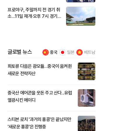
프로야구, 주말까지 전 경기 취
소…11일 재개·오후 7시 경기
시작
글로벌 뉴스
중국
일본
베트남
희토류 다음은 광모듈…중국이 움켜쥔
새로운 전략자산
중국산 에어콘을 웃돈 주고 산다...유럽
열광시킨 메이디
스티븐 로치 '과거의 홍콩'은 끝났지만
'새로운 홍콩'은 진행중