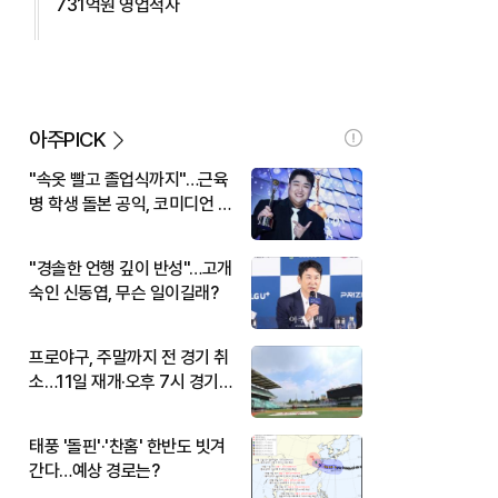
731억원 영업적자
아주PICK
"속옷 빨고 졸업식까지"…근육
병 학생 돌본 공익, 코미디언 김
규원이었다
"경솔한 언행 깊이 반성"…고개
숙인 신동엽, 무슨 일이길래?
프로야구, 주말까지 전 경기 취
소…11일 재개·오후 7시 경기
시작
태풍 '돌핀'·'찬홈' 한반도 빗겨
간다…예상 경로는?