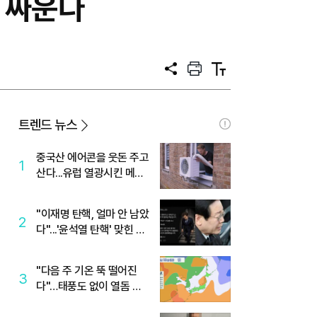
 싸운다
공
프
텍
유
린
스
트
트
크
기
트렌드 뉴스
중국산 에어콘을 웃돈 주고
1
산다...유럽 열광시킨 메이
디
"이재명 탄핵, 얼마 안 남았
2
다"...'윤석열 탄핵' 맞힌 무
당, '성지글' 등장
"다음 주 기온 뚝 떨어진
3
다"…태풍도 없이 열돔 박
살 낸 '이것'