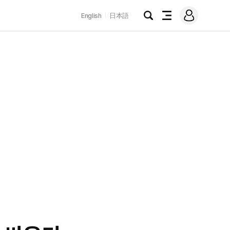
로
English
日本語
그
검
전
인
색
체
메
뉴