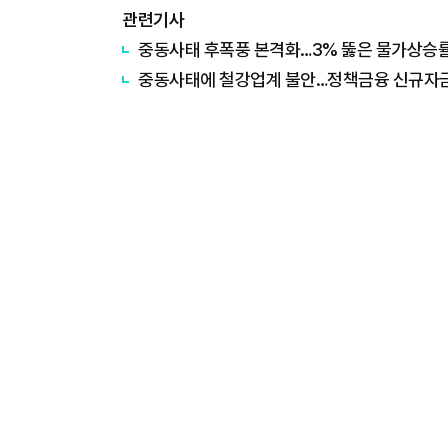
관련기사
중동사태 후폭풍 본격화…3% 뚫은 물가상승률,
중동사태에 철강업계 불안…정책금융 신규자금 