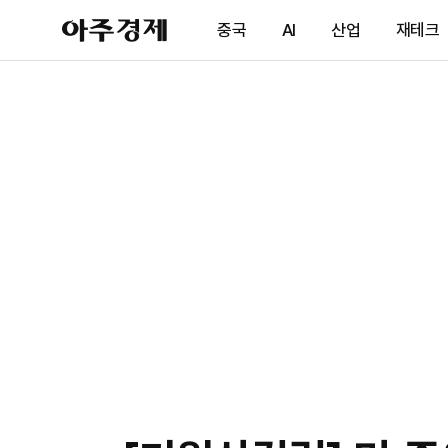
아
중국
AI
산업
재테크
주
경
제