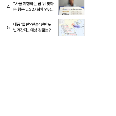
"서울 여행하는 꿈 뒤 찾아
4
온 행운"…327회차 연금
복권720+ 당첨번호조회
주목
태풍 '돌핀'·'찬홈' 한반도
5
빗겨간다…예상 경로는?