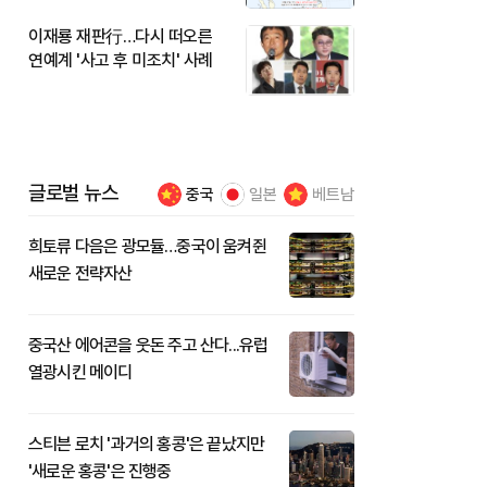
이재룡 재판行…다시 떠오른
연예계 '사고 후 미조치' 사례
글로벌 뉴스
중국
일본
베트남
희토류 다음은 광모듈…중국이 움켜쥔
새로운 전략자산
중국산 에어콘을 웃돈 주고 산다...유럽
열광시킨 메이디
스티븐 로치 '과거의 홍콩'은 끝났지만
'새로운 홍콩'은 진행중