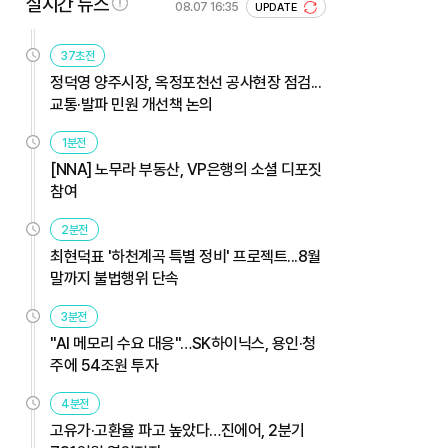
실시간 뉴스
08.07 16:35
UPDATE
37초전
정덕영 양주시장, 옥정포천선 공사현장 점검...
교통·발파 민원 개선책 논의
1분전
[NNA] 노무라 부동산, VP은행의 소셜 디포짓
참여
2분전
최현덕표 '하천계곡 특별 정비' 프로젝트...8월
말까지 불법행위 단속
3분전
"AI 메모리 수요 대응"…SK하이닉스, 용인·청
주에 54조원 투자
4분전
고유가·고환율 파고 높았다…진에어, 2분기