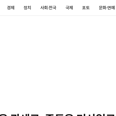
경제
정치
사회·전국
국제
포토
문화·연예