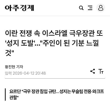
로
아
그
검
전
주
인
색
체
경
메
제
뉴
이란 전쟁 속 이스라엘 극우장관 또
'성지 도발'…"주인이 된 기분 느낄
것"
황진현 기자
공
텍
입력 2026-04-12 20:48
유
스
트
크
기
요르단 "극우 장관 침입 규탄…성지는 무슬림 전용·와크프
관할"