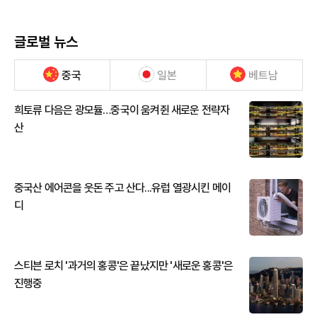
글로벌 뉴스
중국
일본
베트남
희토류 다음은 광모듈…중국이 움켜쥔 새로운 전략자
산
중국산 에어콘을 웃돈 주고 산다...유럽 열광시킨 메이
디
스티븐 로치 '과거의 홍콩'은 끝났지만 '새로운 홍콩'은
진행중