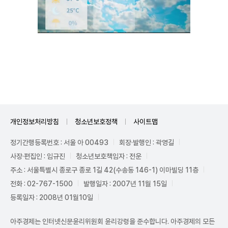
Unmute
개인정보처리방침
청소년보호정책
사이트맵
정기간행등록번호 : 서울 아 00493
회장·발행인 : 곽영길
사장·편집인 : 임규진
청소년보호책임자 : 전운
주소 : 서울특별시 종로구 종로 1길 42(수송동 146-1) 이마빌딩 11층
전화 : 02-767-1500
발행일자 : 2007년 11월 15일
등록일자 : 2008년 01월10일
아주경제는 인터넷신문윤리위원회 윤리강령을 준수합니다. 아주경제의 모든