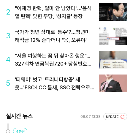
"이재명 탄핵, 얼마 안 남았다"...'윤석
2
열 탄핵' 맞힌 무당, '성지글' 등장
국가가 청년 상대로 '통수'?...청년미
3
래적금 12% 준다더니 "응, 오류야"
"서울 여행하는 꿈 뒤 찾아온 행운"…
4
327회차 연금복권720+ 당첨번호조
회 주목
'티웨이' 벗고 '트리니티항공' 새
5
옷…"FSC·LCC 틈새, SSC 전략으로
공략"
실시간 뉴스
08.07 13:38
UPDATE
4분전