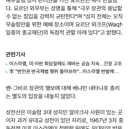
예루살렘 성지 관리권을 가진 요르단은 즉각 반발했
다. 요르단 외무부는 성명을 통해 "극우 장관의 용납할
수 없는 침입을 강력히 규탄한다"며 "성지 전체는 오직
무슬림만을 위한 예배 장소이며 요르단 와크프(Waqf·
일종의 종교재단)의 독점적 관할 아래 있다"고 밝혔다.
관련기사
이스라엘, 미·이란 회담일에도 레바논 공습 지속…긴장 고조
李 "반인권·반국제법 행위 돌아보라"…이스라엘 반발에 재반박
벤-그비르 장관의 행보에 대해 베냐민 네타냐후 총리
는 별도의 입장을 내놓지 않았다.
성전산은 이슬람 3대 성지인 알아크사 사원이 있는 곳
이자 과거 유대교 성전이 있던 자리로, 1967년 3차 중
동전쟁 이후 이스라엘이 점령한 뒤에도 유대인의 방문