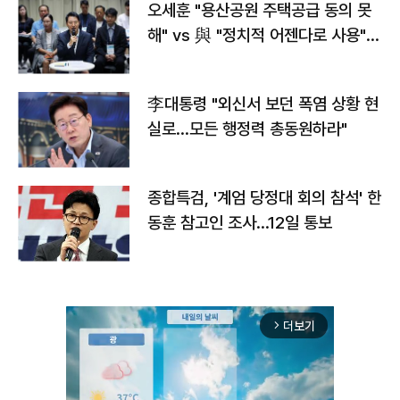
오세훈 "용산공원 주택공급 동의 못
해" vs 與 "정치적 어젠다로 사용"
맞불
李대통령 "외신서 보던 폭염 상황 현
실로…모든 행정력 총동원하라"
종합특검, '계엄 당정대 회의 참석' 한
동훈 참고인 조사...12일 통보
더보기
arrow_forward_ios