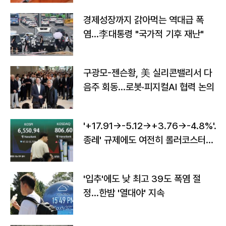
경제성장까지 갉아먹는 역대급 폭
염…李대통령 "국가적 기후 재난"
구광모-젠슨황, 美 실리콘밸리서 다
음주 회동…로봇·피지컬AI 협력 논의
'+17.91→-5.12→+3.76→-4.8%'…'
종레' 규제에도 여전히 롤러코스터
타는 코스피
'입추'에도 낮 최고 39도 폭염 절
정…한밤 '열대야' 지속