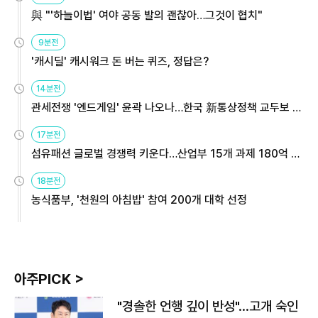
與 "'하늘이법' 여야 공동 발의 괜찮아…그것이 협치"
9분전
'캐시딜' 캐시워크 돈 버는 퀴즈, 정답은?
14분전
관세전쟁 '엔드게임' 윤곽 나오나…한국 新통상정책 교두보 활
용해야
17분전
섬유패션 글로벌 경쟁력 키운다…산업부 15개 과제 180억 지
원
18분전
농식품부, '천원의 아침밥' 참여 200개 대학 선정
아주PICK >
"경솔한 언행 깊이 반성"…고개 숙인