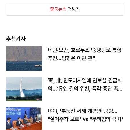
중국뉴스
더보기
추천기사
이란·오만, 호르무즈 '중앙항로 통항'
추진…입항은 이란 관리
靑, 北 탄도미사일에 안보실 긴급회
의…"유엔 결의 위반, 즉각 중단 촉
구"
여야, '부동산 세제 개편안' 공방…
"실거주자 보호" vs "무책임의 극치"