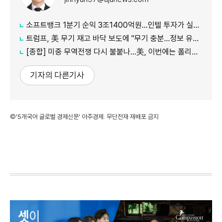
소프트뱅크 1분기 순익 3조1400억원…인텔 투자가 실적 견인
트럼프, 美 무기 재고 바닥 보도에 "무기 충분…정보 유출자에 장기형"
[종합] 미중 무역전쟁 다시 불붙나…美, 이번에는 폴리실리콘 관세 15% 추진
기자의 다른기사
©'5개국어 글로벌 경제신문' 아주경제. 무단전재·재배포 금지