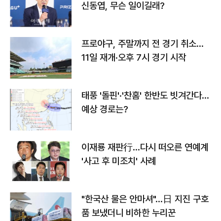
신동엽, 무슨 일이길래?
프로야구, 주말까지 전 경기 취소…
11일 재개·오후 7시 경기 시작
태풍 '돌핀'·'찬홈' 한반도 빗겨간다…
예상 경로는?
이재룡 재판行…다시 떠오른 연예계
'사고 후 미조치' 사례
"한국산 물은 안마셔"…日 지진 구호
품 보냈더니 비하한 누리꾼