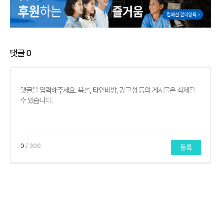
댓글
0
0
/ 300
등록