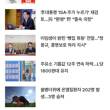
李대통령 'ISA·주가 누르기' 재검
토…與 "환영" 野 "졸속 국정"
이임생이 밝힌 '빵집 회동' 전말…"정
몽규, 홍명보로 하라 지시"
주유소 기름값 12주 연속 하락…L당
1800원대 유지
불볕더위에 온열질환자 202명 발
생…3명 숨져