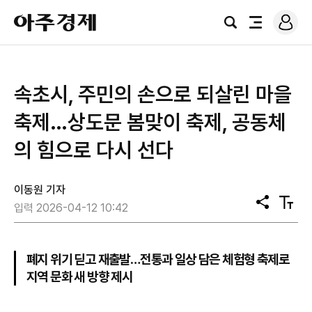
로
아
그
검
전
주
인
색
체
경
메
제
뉴
속초시, 주민의 손으로 되살린 마을
축제…상도문 봄맞이 축제, 공동체
의 힘으로 다시 선다
이동원 기자
공
텍
입력 2026-04-12 10:42
유
스
트
크
기
폐지 위기 딛고 재출발…전통과 일상 담은 체험형 축제로
지역 문화 새 방향 제시