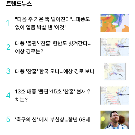
트렌드뉴스
"다음 주 기온 뚝 떨어진다"…태풍도
1
없이 열돔 박살 낸 '이것'
태풍 '돌핀'·'찬홈' 한반도 빗겨간다…
2
예상 경로는?
3
태풍 '찬홈' 한국 오나…예상 경로 보니
13호 태풍 '돌핀'·15호 '찬홈' 현재 위
4
치는?
5
'축구의 신' 메시 부친상…향년 68세