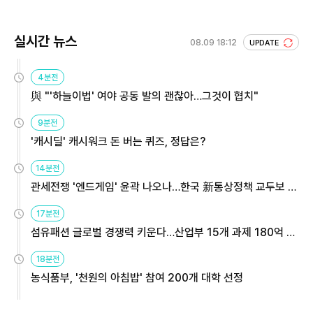
실시간 뉴스
08.09 18:12
UPDATE
4분전
與 "'하늘이법' 여야 공동 발의 괜찮아…그것이 협치"
9분전
'캐시딜' 캐시워크 돈 버는 퀴즈, 정답은?
14분전
관세전쟁 '엔드게임' 윤곽 나오나…한국 新통상정책 교두보 활
용해야
17분전
섬유패션 글로벌 경쟁력 키운다…산업부 15개 과제 180억 지
원
18분전
농식품부, '천원의 아침밥' 참여 200개 대학 선정