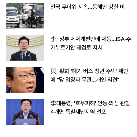
전국 무더위 지속…동해안 강한 비
李, 정부 세제개편안에 제동…ISA·주
가누르기안 재검토 지시
與, 황희 '폐기 버스 청년 주택' 제안
에 "당 입장과 무관…개인 의견"
李대통령, '호우피해' 안동·의성 관할
4개면 특별재난지역 선포