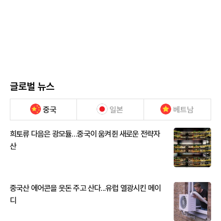
글로벌 뉴스
중국
일본
베트남
희토류 다음은 광모듈…중국이 움켜쥔 새로운 전략자
산
중국산 에어콘을 웃돈 주고 산다...유럽 열광시킨 메이
디