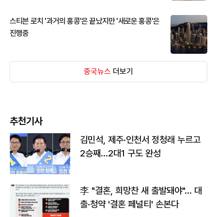
스티븐 로치 '과거의 홍콩'은 끝났지만 '새로운 홍콩'은
진행중
중국뉴스
더보기
추천기사
김민석, 제주·인천서 정청래 누르고
2승째…2대1 구도 완성
李 "결혼, 희망찬 새 출발돼야"… 대
출·청약 '결혼 페널티' 손본다