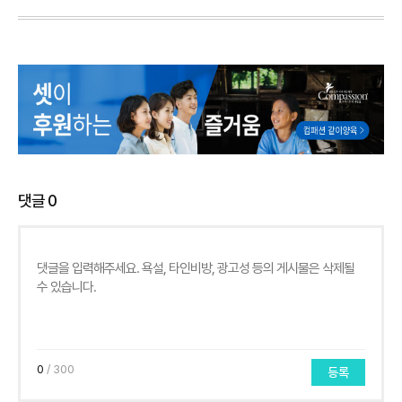
댓글
0
0
/ 300
등록