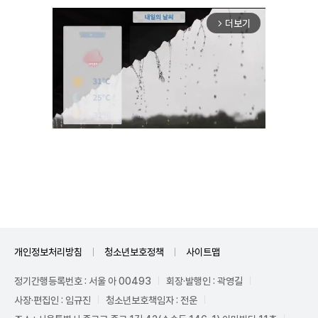
더보기
arrow_forward_ios
Unmute
개인정보처리방침
청소년보호정책
사이트맵
정기간행등록번호 : 서울 아 00493
회장·발행인 : 곽영길
사장·편집인 : 임규진
청소년보호책임자 : 전운