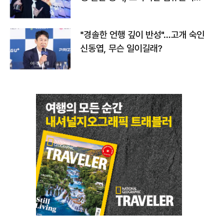
다
"경솔한 언행 깊이 반성"…고개 숙인
신동엽, 무슨 일이길래?