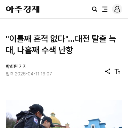
로
아
그
검
전
주
인
색
체
경
메
제
뉴
"이틀째 흔적 없다"…대전 탈출 늑
대, 나흘째 수색 난항
박희원 기자
공
텍
입력 2026-04-11 19:07
유
스
트
크
기