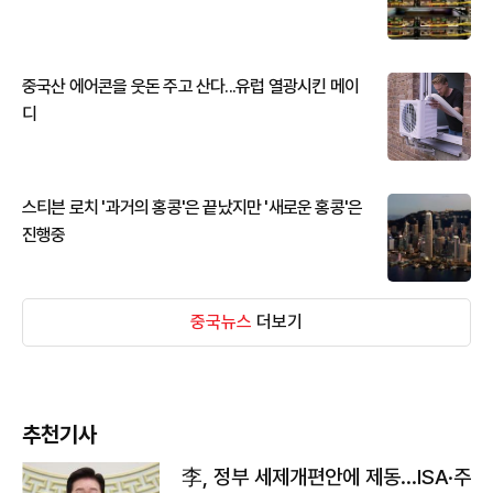
중국산 에어콘을 웃돈 주고 산다...유럽 열광시킨 메이
디
스티븐 로치 '과거의 홍콩'은 끝났지만 '새로운 홍콩'은
진행중
중국뉴스
더보기
추천기사
李, 정부 세제개편안에 제동…ISA·주