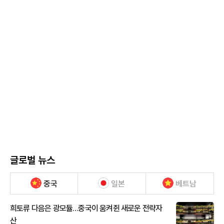
글로벌 뉴스
중국
일본
베트남
희토류 다음은 광모듈…중국이 움켜쥔 새로운 전략자
산