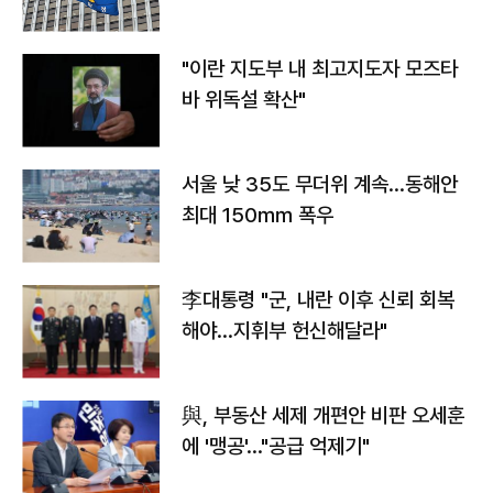
"이란 지도부 내 최고지도자 모즈타
바 위독설 확산"
서울 낮 35도 무더위 계속…동해안
최대 150㎜ 폭우
李대통령 "군, 내란 이후 신뢰 회복
해야…지휘부 헌신해달라"
與, 부동산 세제 개편안 비판 오세훈
에 '맹공'…"공급 억제기"