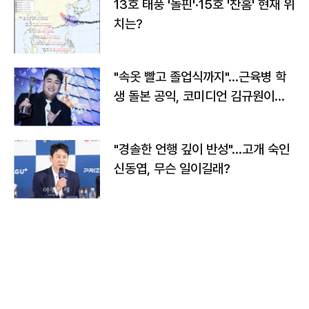
13호 태풍 '돌핀'·15호 '찬홈' 현재 위
치는?
"속옷 빨고 졸업식까지"…근육병 학
생 돌본 공익, 코미디언 김규원이었
다
"경솔한 언행 깊이 반성"…고개 숙인
신동엽, 무슨 일이길래?