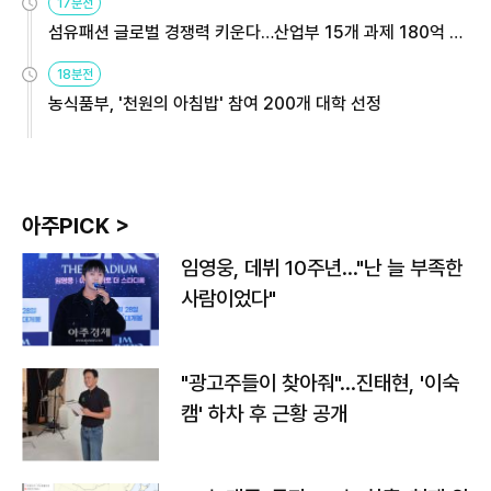
17분전
섬유패션 글로벌 경쟁력 키운다…산업부 15개 과제 180억 지
원
18분전
농식품부, '천원의 아침밥' 참여 200개 대학 선정
아주PICK >
임영웅, 데뷔 10주년…"난 늘 부족한
사람이었다"
"광고주들이 찾아줘"…진태현, '이숙
캠' 하차 후 근황 공개