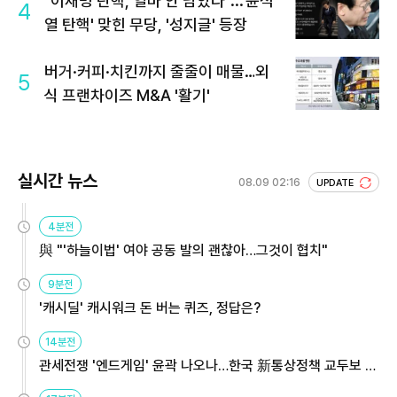
"이재명 탄핵, 얼마 안 남았다"...'윤석
4
열 탄핵' 맞힌 무당, '성지글' 등장
버거·커피·치킨까지 줄줄이 매물…외
5
식 프랜차이즈 M&A '활기'
실시간 뉴스
08.09 02:16
UPDATE
4분전
與 "'하늘이법' 여야 공동 발의 괜찮아…그것이 협치"
9분전
'캐시딜' 캐시워크 돈 버는 퀴즈, 정답은?
14분전
관세전쟁 '엔드게임' 윤곽 나오나…한국 新통상정책 교두보 활
용해야