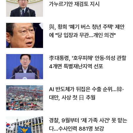
가누르기안 재검토 지시
與, 황희 '폐기 버스 청년 주택' 제안
에 "당 입장과 무관…개인 의견"
李대통령, '호우피해' 안동·의성 관할
4개면 특별재난지역 선포
AI 반도체가 뒤집은 수출 순위…韓·
대만, 사상 첫 日 추월
경찰, 9월부터 '제 가족 사건' 못 맡는
다…수사인력 881명 보강