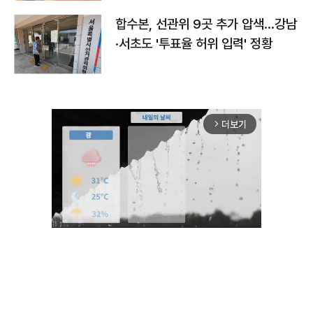
합수본, 선관위 9곳 추가 압색…강남
·서초도 '투표율 허위 입력' 정황
더보기
arrow_forward_ios
Mute