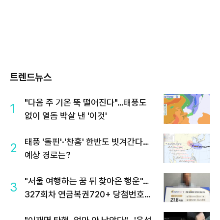
트렌드뉴스
"다음 주 기온 뚝 떨어진다"…태풍도
1
없이 열돔 박살 낸 '이것'
태풍 '돌핀'·'찬홈' 한반도 빗겨간다…
2
예상 경로는?
"서울 여행하는 꿈 뒤 찾아온 행운"…
3
327회차 연금복권720+ 당첨번호조
회 주목