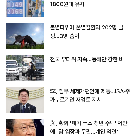
1800원대 유지
불볕더위에 온열질환자 202명 발
생…3명 숨져
전국 무더위 지속…동해안 강한 비
李, 정부 세제개편안에 제동…ISA·주
가누르기안 재검토 지시
與, 황희 '폐기 버스 청년 주택' 제안
에 "당 입장과 무관…개인 의견"