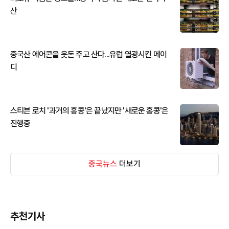
산
중국산 에어콘을 웃돈 주고 산다...유럽 열광시킨 메이
디
스티븐 로치 '과거의 홍콩'은 끝났지만 '새로운 홍콩'은
진행중
중국뉴스
더보기
추천기사