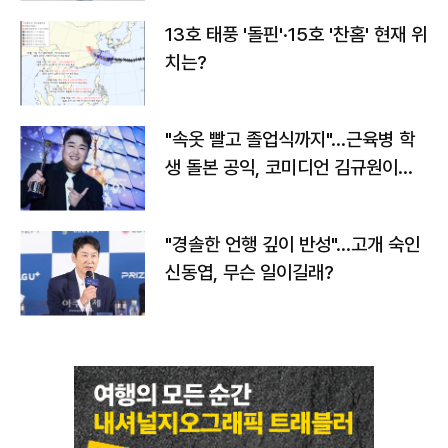
13호 태풍 '돌핀'·15호 '찬홈' 현재 위
치는?
"속옷 빨고 졸업식까지"…근육병 학
생 돌본 공익, 코미디언 김규원이었
다
"경솔한 언행 깊이 반성"…고개 숙인
신동엽, 무슨 일이길래?