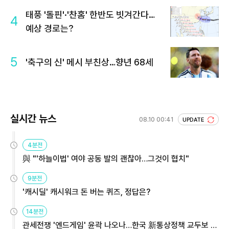
태풍 '돌핀'·'찬홈' 한반도 빗겨간다…
4
예상 경로는?
5
'축구의 신' 메시 부친상…향년 68세
실시간 뉴스
08.10 00:41
UPDATE
4분전
與 "'하늘이법' 여야 공동 발의 괜찮아…그것이 협치"
9분전
'캐시딜' 캐시워크 돈 버는 퀴즈, 정답은?
14분전
관세전쟁 '엔드게임' 윤곽 나오나…한국 新통상정책 교두보 활