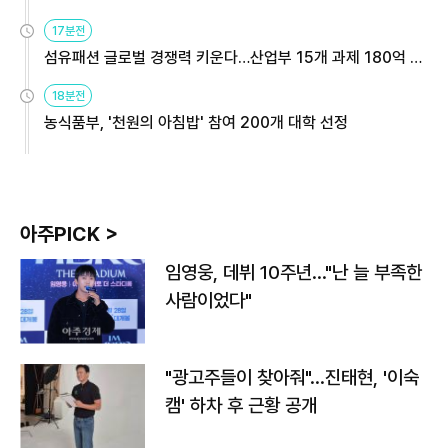
용해야
17분전
섬유패션 글로벌 경쟁력 키운다…산업부 15개 과제 180억 지
원
18분전
농식품부, '천원의 아침밥' 참여 200개 대학 선정
아주PICK >
임영웅, 데뷔 10주년…"난 늘 부족한
사람이었다"
"광고주들이 찾아줘"…진태현, '이숙
캠' 하차 후 근황 공개