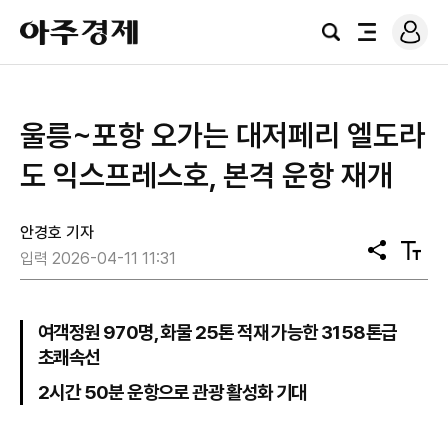
로
아
그
검
전
주
인
색
체
경
메
제
뉴
울릉~포항 오가는 대저페리 엘도라
도 익스프레스호, 본격 운항 재개
안경호 기자
공
텍
입력 2026-04-11 11:31
유
스
트
크
기
여객정원 970명, 화물 25톤 적재 가능한 3158톤급
초쾌속선
2시간 50분 운항으로 관광 활성화 기대