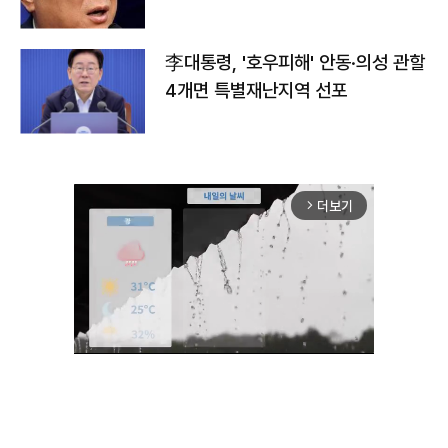
李대통령, '호우피해' 안동·의성 관할
4개면 특별재난지역 선포
더보기
arrow_forward_ios
Unmute