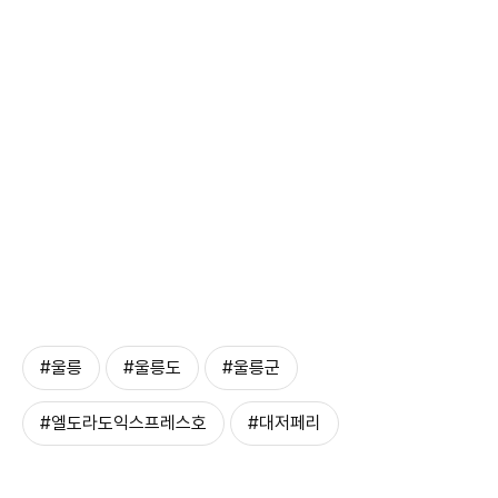
#울릉
#울릉도
#울릉군
#엘도라도익스프레스호
#대저페리