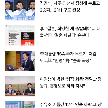
김민석, 제주·인천서 정청래 누르고
2승째…2대1 구도 완성
李 "결혼, 희망찬 새 출발돼야"… 대
출·청약 '결혼 페널티' 손본다
李대통령 'ISA·주가 누르기' 재검
토…與 "환영" 野 "졸속 국정"
이임생이 밝힌 '빵집 회동' 전말…"정
몽규, 홍명보로 하라 지시"
주유소 기름값 12주 연속 하락…L당