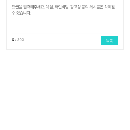
0
/ 300
등록