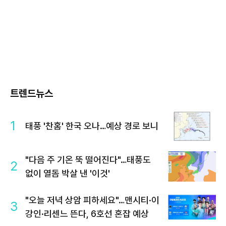
트렌드뉴스
1
태풍 '찬홈' 한국 오나…예상 경로 보니
"다음 주 기온 뚝 떨어진다"…태풍도
2
없이 열돔 박살 낸 '이것'
"오늘 저녁 상암 피하세요"…맨시티·이
3
강인·리센느 뜬다, 6호선 혼잡 예상