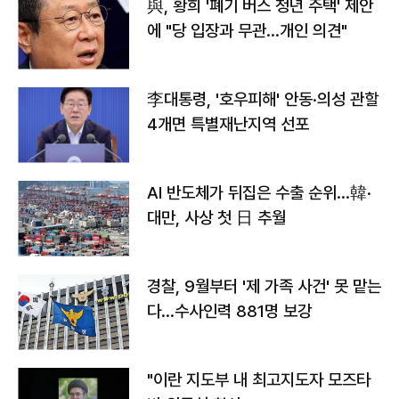
與, 황희 '폐기 버스 청년 주택' 제안
에 "당 입장과 무관…개인 의견"
李대통령, '호우피해' 안동·의성 관할
4개면 특별재난지역 선포
AI 반도체가 뒤집은 수출 순위…韓·
대만, 사상 첫 日 추월
경찰, 9월부터 '제 가족 사건' 못 맡는
다…수사인력 881명 보강
"이란 지도부 내 최고지도자 모즈타