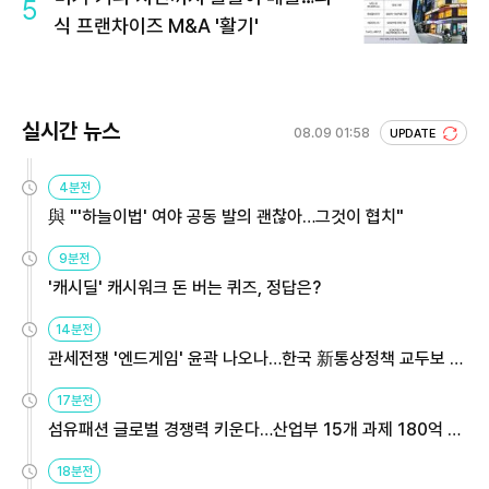
5
식 프랜차이즈 M&A '활기'
실시간 뉴스
08.09 01:58
UPDATE
4분전
與 "'하늘이법' 여야 공동 발의 괜찮아…그것이 협치"
9분전
'캐시딜' 캐시워크 돈 버는 퀴즈, 정답은?
14분전
관세전쟁 '엔드게임' 윤곽 나오나…한국 新통상정책 교두보 활
용해야
17분전
섬유패션 글로벌 경쟁력 키운다…산업부 15개 과제 180억 지
원
18분전