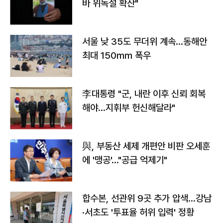
바 위독설 확산"
서울 낮 35도 무더위 계속…동해안
최대 150㎜ 폭우
李대통령 "군, 내란 이후 신뢰 회복
해야…지휘부 헌신해달라"
與, 부동산 세제 개편안 비판 오세훈
에 '맹공'…"공급 억제기"
합수본, 선관위 9곳 추가 압색…강남
·서초도 '투표율 허위 입력' 정황