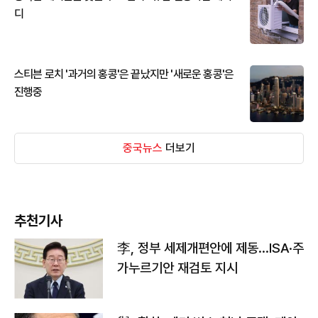
디
스티븐 로치 '과거의 홍콩'은 끝났지만 '새로운 홍콩'은
진행중
중국뉴스
더보기
추천기사
李, 정부 세제개편안에 제동…ISA·주
가누르기안 재검토 지시