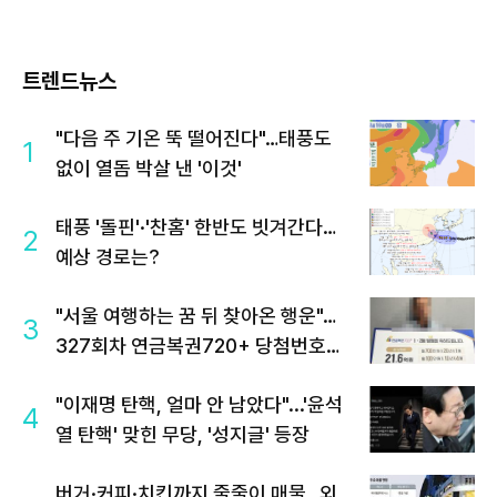
트렌드뉴스
"다음 주 기온 뚝 떨어진다"…태풍도
1
없이 열돔 박살 낸 '이것'
태풍 '돌핀'·'찬홈' 한반도 빗겨간다…
2
예상 경로는?
"서울 여행하는 꿈 뒤 찾아온 행운"…
3
327회차 연금복권720+ 당첨번호조
회 주목
"이재명 탄핵, 얼마 안 남았다"...'윤석
4
열 탄핵' 맞힌 무당, '성지글' 등장
버거·커피·치킨까지 줄줄이 매물…외