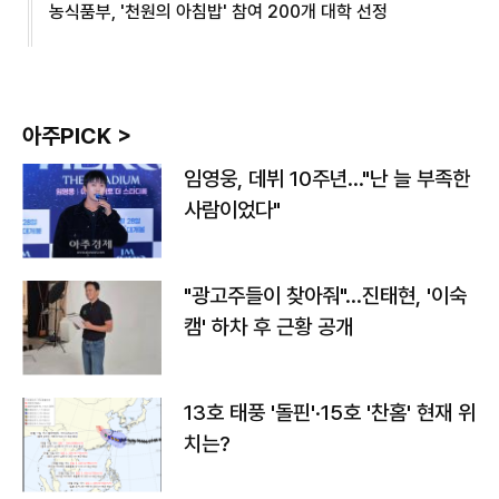
농식품부, '천원의 아침밥' 참여 200개 대학 선정
아주PICK >
임영웅, 데뷔 10주년…"난 늘 부족한
사람이었다"
"광고주들이 찾아줘"…진태현, '이숙
캠' 하차 후 근황 공개
13호 태풍 '돌핀'·15호 '찬홈' 현재 위
치는?