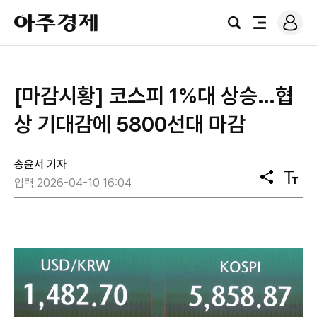
로
아
그
검
전
주
인
색
체
경
메
제
뉴
[마감시황] 코스피 1%대 상승…협
상 기대감에 5800선대 마감
송윤서 기자
공
텍
입력 2026-04-10 16:04
유
스
트
크
기