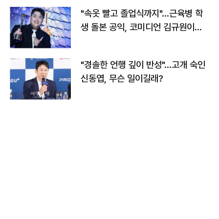
"속옷 빨고 졸업식까지"…근육병 학
생 돌본 공익, 코미디언 김규원이었
다
"경솔한 언행 깊이 반성"…고개 숙인
신동엽, 무슨 일이길래?