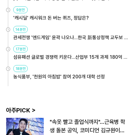
9분전
'캐시딜' 캐시워크 돈 버는 퀴즈, 정답은?
14분전
관세전쟁 '엔드게임' 윤곽 나오나…한국 新통상정책 교두보 활
용해야
17분전
섬유패션 글로벌 경쟁력 키운다…산업부 15개 과제 180억 지
원
18분전
농식품부, '천원의 아침밥' 참여 200개 대학 선정
아주PICK >
"속옷 빨고 졸업식까지"…근육병 학
생 돌본 공익, 코미디언 김규원이었