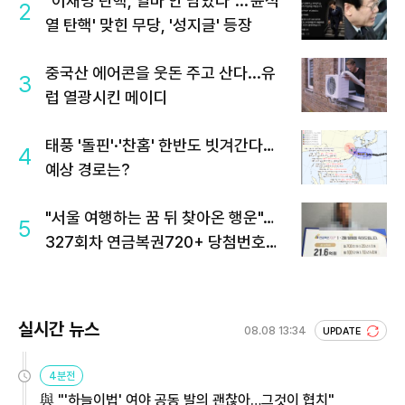
"이재명 탄핵, 얼마 안 남았다"...'윤석
2
열 탄핵' 맞힌 무당, '성지글' 등장
중국산 에어콘을 웃돈 주고 산다...유
3
럽 열광시킨 메이디
태풍 '돌핀'·'찬홈' 한반도 빗겨간다…
4
예상 경로는?
"서울 여행하는 꿈 뒤 찾아온 행운"…
5
327회차 연금복권720+ 당첨번호조
회 주목
실시간 뉴스
08.08 13:34
UPDATE
4분전
與 "'하늘이법' 여야 공동 발의 괜찮아…그것이 협치"