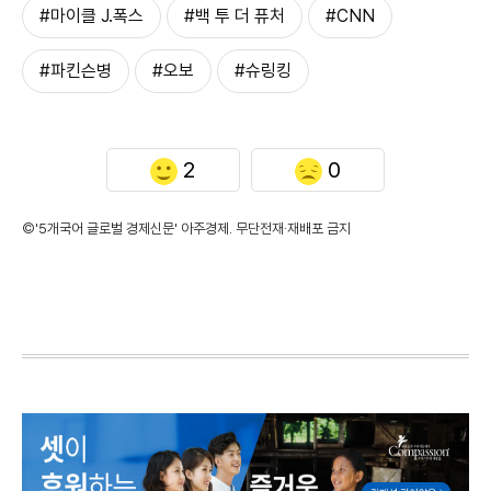
#마이클 J.폭스
#백 투 더 퓨처
#CNN
#파킨슨병
#오보
#슈링킹
2
0
©'5개국어 글로벌 경제신문' 아주경제. 무단전재·재배포 금지