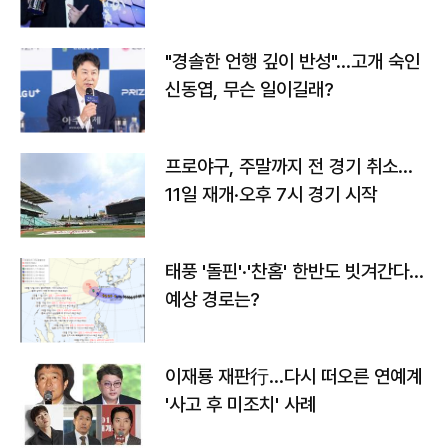
다
"경솔한 언행 깊이 반성"…고개 숙인
신동엽, 무슨 일이길래?
프로야구, 주말까지 전 경기 취소…
11일 재개·오후 7시 경기 시작
태풍 '돌핀'·'찬홈' 한반도 빗겨간다…
예상 경로는?
이재룡 재판行…다시 떠오른 연예계
'사고 후 미조치' 사례