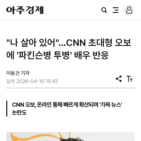
로
아
그
검
전
주
인
색
체
경
메
제
뉴
"나 살아 있어"…CNN 초대형 오보
에 '파킨슨병 투병' 배우 반응
이동건 기자
공
텍
입력 2026-04-10 15:43
유
스
트
크
기
CNN 오보, 온라인 통해 빠르게 확산되며 '가짜 뉴스'
논란도