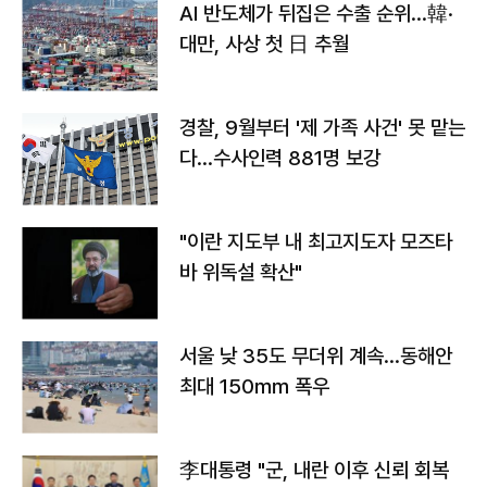
AI 반도체가 뒤집은 수출 순위…韓·
대만, 사상 첫 日 추월
경찰, 9월부터 '제 가족 사건' 못 맡는
다…수사인력 881명 보강
"이란 지도부 내 최고지도자 모즈타
바 위독설 확산"
서울 낮 35도 무더위 계속…동해안
최대 150㎜ 폭우
李대통령 "군, 내란 이후 신뢰 회복