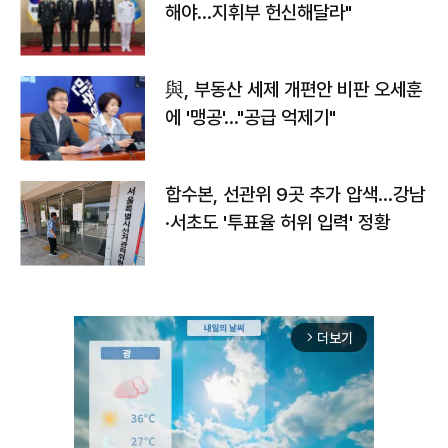
해야…지휘부 헌신해달라"
與, 부동산 세제 개편안 비판 오세훈
에 '맹공'…"공급 억제기"
합수본, 선관위 9곳 추가 압색…강남
·서초도 '투표율 허위 입력' 정황
더보기
arrow_forward_ios