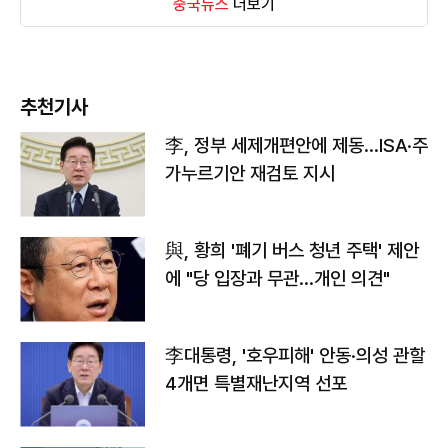
중국뉴스
더보기
추천기사
李, 정부 세제개편안에 제동…ISA·주
가누르기안 재검토 지시
與, 황희 '폐기 버스 청년 주택' 제안
에 "당 입장과 무관…개인 의견"
李대통령, '호우피해' 안동·의성 관할
4개면 특별재난지역 선포