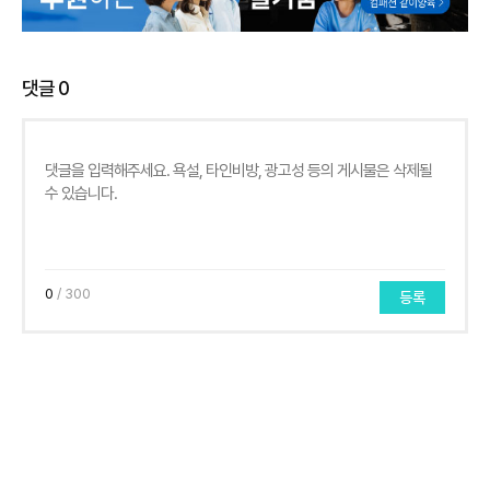
댓글
0
0
/ 300
등록