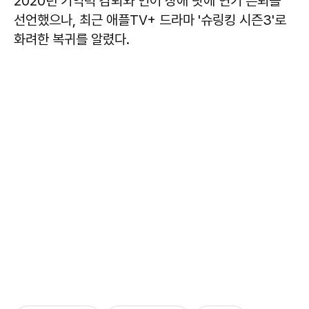
2020년 기억력 감퇴와 언어 장애 탓에 연기 은퇴를
선언했으나, 최근 애플TV+ 드라마 '슈링킹 시즌3'로
화려한 복귀를 알렸다.