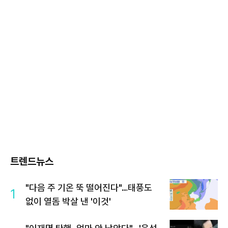
트렌드뉴스
"다음 주 기온 뚝 떨어진다"…태풍도
1
없이 열돔 박살 낸 '이것'