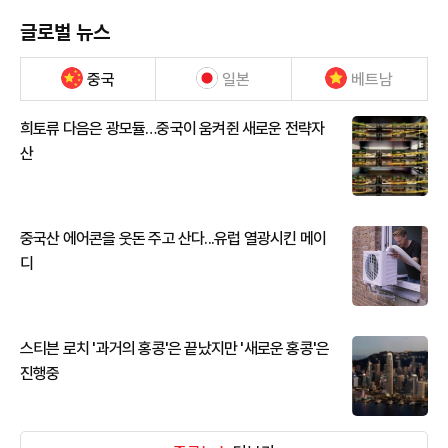
글로벌 뉴스
중국
일본
베트남
희토류 다음은 광모듈…중국이 움켜쥔 새로운 전략자
산
중국산 에어콘을 웃돈 주고 산다...유럽 열광시킨 메이
디
스티븐 로치 '과거의 홍콩'은 끝났지만 '새로운 홍콩'은
진행중