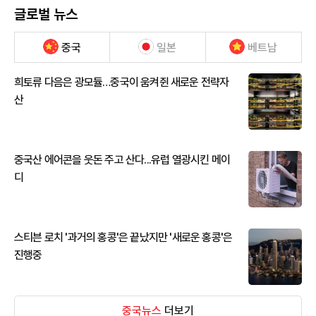
글로벌 뉴스
중국
일본
베트남
희토류 다음은 광모듈…중국이 움켜쥔 새로운 전략자
산
중국산 에어콘을 웃돈 주고 산다...유럽 열광시킨 메이
디
스티븐 로치 '과거의 홍콩'은 끝났지만 '새로운 홍콩'은
진행중
중국뉴스
더보기