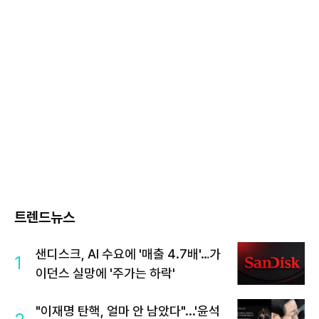
트렌드뉴스
샌디스크, AI 수요에 '매출 4.7배'…가
1
이던스 실망에 '주가는 하락'
"이재명 탄핵, 얼마 안 남았다"...'윤석