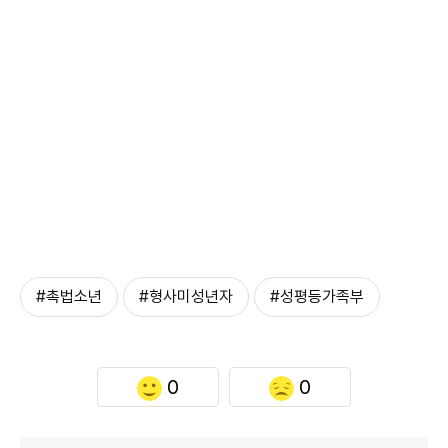
#촉법소년
#형사미성년자
#성평등가족부
0
0