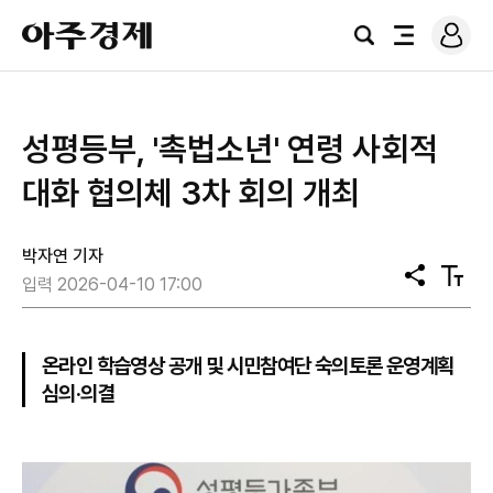
로
아
그
검
전
주
인
색
체
경
메
제
뉴
성평등부, '촉법소년' 연령 사회적
대화 협의체 3차 회의 개최
박자연 기자
공
텍
입력 2026-04-10 17:00
유
스
트
크
기
온라인 학습영상 공개 및 시민참여단 숙의토론 운영계획
심의·의결