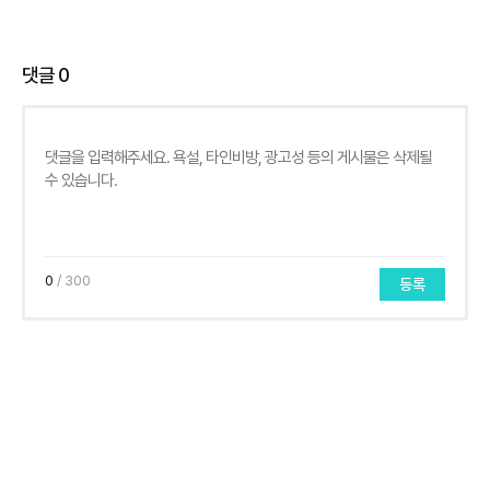
댓글
0
0
/ 300
등록