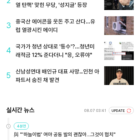
2
열 탄핵' 맞힌 무당, '성지글' 등장
중국산 에어콘을 웃돈 주고 산다...유
3
럽 열광시킨 메이디
국가가 청년 상대로 '통수'?...청년미
4
래적금 12% 준다더니 "응, 오류야"
신남성연대 배인규 대표 사망…인천 아
5
파트서 숨진 채 발견
실시간 뉴스
08.07 03:41
UPDATE
4분전
與 "'하늘이법' 여야 공동 발의 괜찮아…그것이 협치"