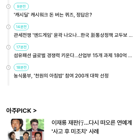
9분전
'캐시딜' 캐시워크 돈 버는 퀴즈, 정답은?
14분전
관세전쟁 '엔드게임' 윤곽 나오나…한국 新통상정책 교두보 활
용해야
17분전
섬유패션 글로벌 경쟁력 키운다…산업부 15개 과제 180억 지
원
18분전
농식품부, '천원의 아침밥' 참여 200개 대학 선정
아주PICK >
이재룡 재판行…다시 떠오른 연예계
'사고 후 미조치' 사례