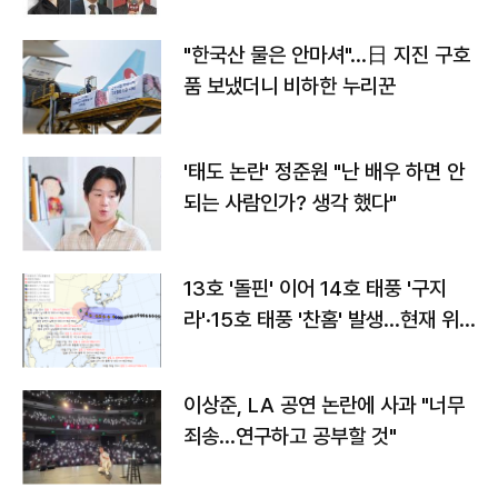
"한국산 물은 안마셔"…日 지진 구호
품 보냈더니 비하한 누리꾼
'태도 논란' 정준원 "난 배우 하면 안
되는 사람인가? 생각 했다"
13호 '돌핀' 이어 14호 태풍 '구지
라'·15호 태풍 '찬홈' 발생…현재 위
치와 이동경로는?
이상준, LA 공연 논란에 사과 "너무
죄송…연구하고 공부할 것"