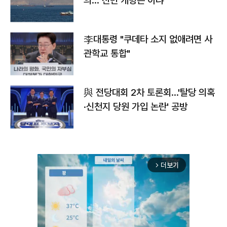
의…"전면 개방은 아냐"
李대통령 "쿠데타 소지 없애려면 사
관학교 통합"
與 전당대회 2차 토론회…'탈당 의혹
·신천지 당원 가입 논란' 공방
더보기
arrow_forward_ios