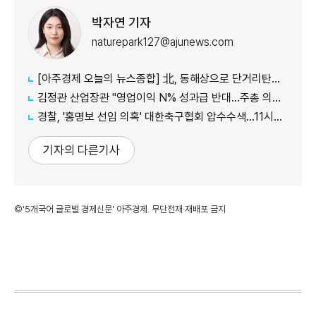
박자연 기자
naturepark127@ajunews.com
[아주경제 오늘의 뉴스종합] 北, 동해상으로 단거리탄도미사일 발사…42일 만에 도발 外
김정관 산업장관 "영업이익 N% 성과급 반대…주총 의결 의무화 추진"
경찰, '홍명보 선임 의혹' 대한축구협회 압수수색…11시간 만에 종료
기자의 다른기사
©'5개국어 글로벌 경제신문' 아주경제. 무단전재·재배포 금지