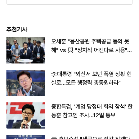
추천기사
오세훈 "용산공원 주택공급 동의 못
해" vs 與 "정치적 어젠다로 사용"
맞불
李대통령 "외신서 보던 폭염 상황 현
실로…모든 행정력 총동원하라"
종합특검, '계엄 당정대 회의 참석' 한
동훈 참고인 조사...12일 통보