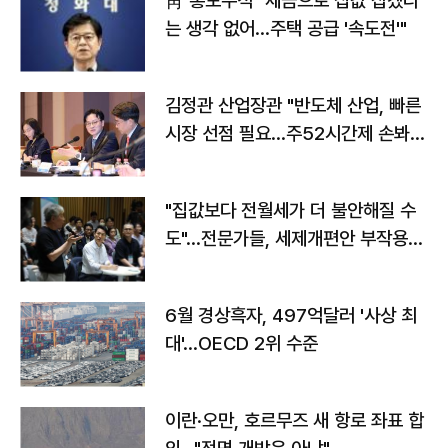
靑 홍보수석 "세금으로 집값 잡겠다
는 생각 없어…주택 공급 '속도전'"
김정관 산업장관 "반도체 산업, 빠른
시장 선점 필요…주52시간제 손봐
야"
"집값보다 전월세가 더 불안해질 수
도"…전문가들, 세제개편안 부작용
우려
6월 경상흑자, 497억달러 '사상 최
대'…OECD 2위 수준
이란·오만, 호르무즈 새 항로 좌표 합