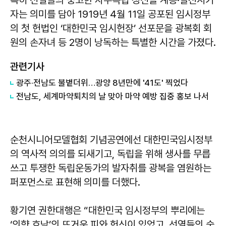
특히 선열들의 숭고한 자주독립 정신을 계승·발전시키
자는 의미를 담아 1919년 4월 11일 공포된 임시정부
의 첫 헌법인 ‘대한민국 임시헌장’ 선포문을 광복회 회
원의 손자녀 등 2명이 낭독하는 특별한 시간을 가졌다.
관련기사
광주·전남도 불볕더위…광양 8년만에 '41도' 찍었다
전남도, 세계마약퇴치의 날 맞아 마약 예방 집중 홍보 나서
순천시니어모델협회 기념공연에선 대한민국임시정부
의 역사적 의의를 되새기고, 독립을 위해 생사를 무릅
쓰고 투쟁한 독립운동가의 발자취를 광복을 염원하는
퍼포먼스로 표현해 의미를 더했다.
황기연
권한대행은 “대한민국 임시정부의 뿌리에는
‘의향 호남’의 뜨거운 피와 헌신이 있었고, 선열들의 숭