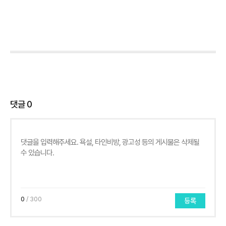
댓글
0
0
/ 300
등록