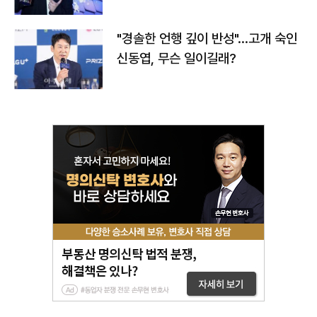
다
"경솔한 언행 깊이 반성"…고개 숙인
신동엽, 무슨 일이길래?