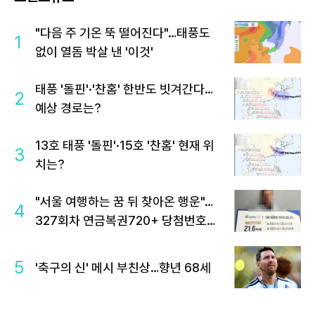
"다음 주 기온 뚝 떨어진다"…태풍도
1
없이 열돔 박살 낸 '이것'
태풍 '돌핀'·'찬홈' 한반도 빗겨간다…
2
예상 경로는?
13호 태풍 '돌핀'·15호 '찬홈' 현재 위
3
치는?
"서울 여행하는 꿈 뒤 찾아온 행운"…
4
327회차 연금복권720+ 당첨번호조
회 주목
5
'축구의 신' 메시 부친상…향년 68세