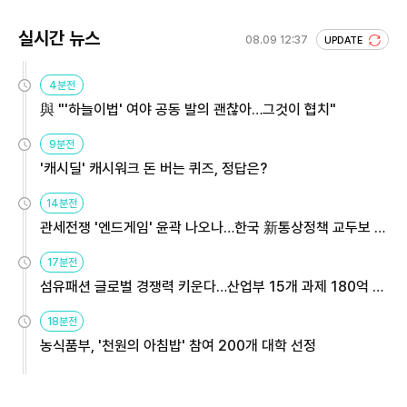
실시간 뉴스
08.09 12:37
UPDATE
4분전
與 "'하늘이법' 여야 공동 발의 괜찮아…그것이 협치"
9분전
'캐시딜' 캐시워크 돈 버는 퀴즈, 정답은?
14분전
관세전쟁 '엔드게임' 윤곽 나오나…한국 新통상정책 교두보 활
용해야
17분전
섬유패션 글로벌 경쟁력 키운다…산업부 15개 과제 180억 지
원
18분전
농식품부, '천원의 아침밥' 참여 200개 대학 선정