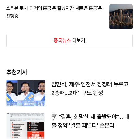
스티븐 로치 '과거의 홍콩'은 끝났지만 '새로운 홍콩'은
진행중
중국뉴스
더보기
추천기사
김민석, 제주·인천서 정청래 누르고
2승째…2대1 구도 완성
李 "결혼, 희망찬 새 출발돼야"… 대
출·청약 '결혼 페널티' 손본다