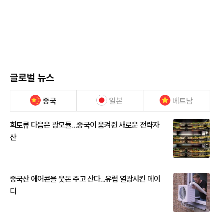
글로벌 뉴스
중국
일본
베트남
희토류 다음은 광모듈…중국이 움켜쥔 새로운 전략자
산
중국산 에어콘을 웃돈 주고 산다...유럽 열광시킨 메이
디