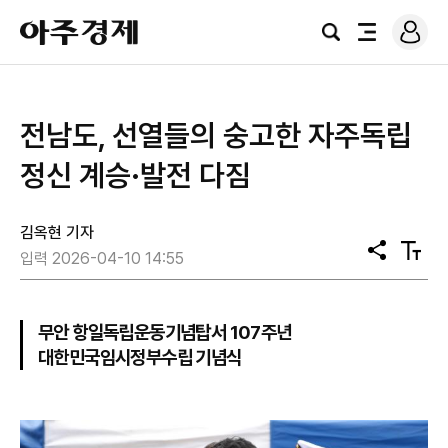
로
아
그
검
전
주
인
색
체
경
메
제
뉴
전남도, 선열들의 숭고한 자주독립
정신 계승·발전 다짐
김옥현 기자
공
텍
입력 2026-04-10 14:55
유
스
트
크
기
무안 항일독립운동기념탑서 107주년
대한민국임시정부수립 기념식