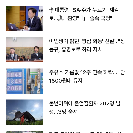
李대통령 'ISA·주가 누르기' 재검
토…與 "환영" 野 "졸속 국정"
이임생이 밝힌 '빵집 회동' 전말…"정
몽규, 홍명보로 하라 지시"
주유소 기름값 12주 연속 하락…L당
1800원대 유지
불볕더위에 온열질환자 202명 발
생…3명 숨져