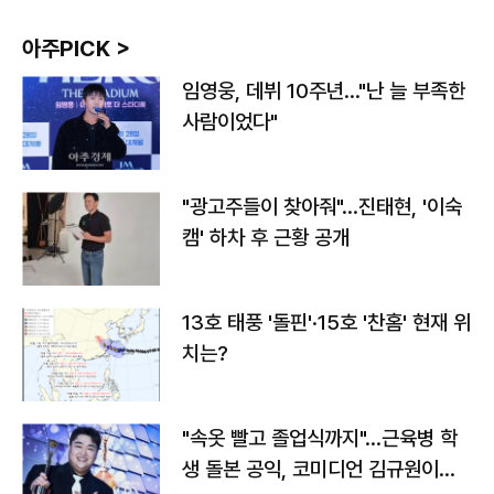
아주PICK >
임영웅, 데뷔 10주년…"난 늘 부족한
사람이었다"
"광고주들이 찾아줘"…진태현, '이숙
캠' 하차 후 근황 공개
13호 태풍 '돌핀'·15호 '찬홈' 현재 위
치는?
"속옷 빨고 졸업식까지"…근육병 학
생 돌본 공익, 코미디언 김규원이었