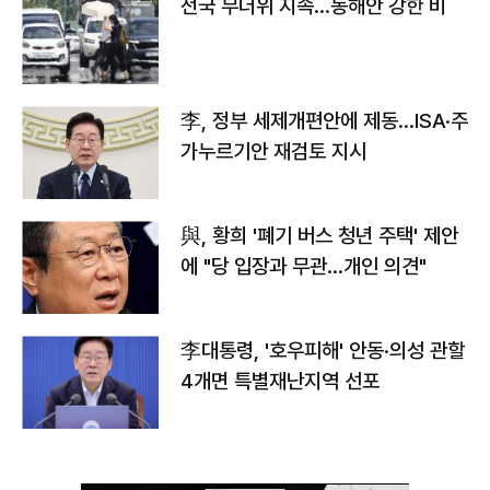
전국 무더위 지속…동해안 강한 비
李, 정부 세제개편안에 제동…ISA·주
가누르기안 재검토 지시
與, 황희 '폐기 버스 청년 주택' 제안
에 "당 입장과 무관…개인 의견"
李대통령, '호우피해' 안동·의성 관할
4개면 특별재난지역 선포