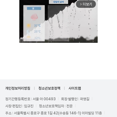
더보기
arrow_forward_ios
Unmute
개인정보처리방침
청소년보호정책
사이트맵
정기간행등록번호 : 서울 아 00493
회장·발행인 : 곽영길
사장·편집인 : 임규진
청소년보호책임자 : 전운
주소 : 서울특별시 종로구 종로 1길 42(수송동 146-1) 이마빌딩 11층