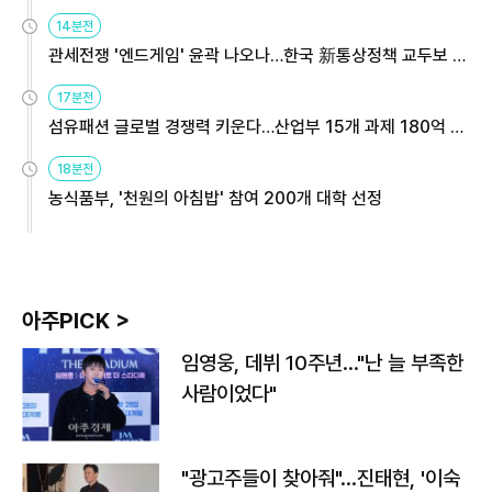
14분전
관세전쟁 '엔드게임' 윤곽 나오나…한국 新통상정책 교두보 활
용해야
17분전
섬유패션 글로벌 경쟁력 키운다…산업부 15개 과제 180억 지
원
18분전
농식품부, '천원의 아침밥' 참여 200개 대학 선정
아주PICK >
임영웅, 데뷔 10주년…"난 늘 부족한
사람이었다"
"광고주들이 찾아줘"…진태현, '이숙