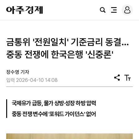
로
아
그
검
전
주
인
색
체
경
메
제
뉴
금통위 '전원일치' 기준금리 동결…
중동 전쟁에 한국은행 '신중론'
장수영 기자
공
텍
입력 2026-04-10 14:08
유
스
트
크
기
국제유가 급등, 물가 상방·성장 하방 압력
중동 전쟁 변수에 '포워드 가이던스' 없어