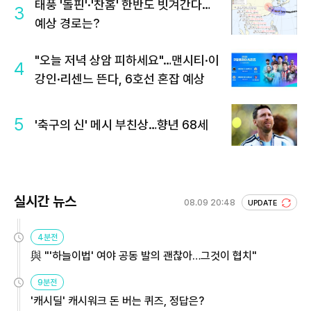
태풍 '돌핀'·'찬홈' 한반도 빗겨간다…
3
예상 경로는?
"오늘 저녁 상암 피하세요"…맨시티·이
4
강인·리센느 뜬다, 6호선 혼잡 예상
5
'축구의 신' 메시 부친상…향년 68세
실시간 뉴스
08.09 20:48
UPDATE
4분전
與 "'하늘이법' 여야 공동 발의 괜찮아…그것이 협치"
9분전
'캐시딜' 캐시워크 돈 버는 퀴즈, 정답은?