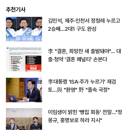
추천기사
김민석, 제주·인천서 정청래 누르고
2승째…2대1 구도 완성
李 "결혼, 희망찬 새 출발돼야"… 대
출·청약 '결혼 페널티' 손본다
李대통령 'ISA·주가 누르기' 재검
토…與 "환영" 野 "졸속 국정"
이임생이 밝힌 '빵집 회동' 전말…"정
몽규, 홍명보로 하라 지시"