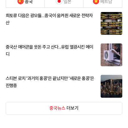
중국
일본
베트남
희토류 다음은 광모듈…중국이 움켜쥔 새로운 전략자
산
중국산 에어콘을 웃돈 주고 산다...유럽 열광시킨 메이
디
스티븐 로치 '과거의 홍콩'은 끝났지만 '새로운 홍콩'은
진행중
중국뉴스
더보기