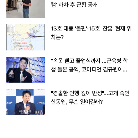
캠' 하차 후 근황 공개
13호 태풍 '돌핀'·15호 '찬홈' 현재 위
치는?
"속옷 빨고 졸업식까지"…근육병 학
생 돌본 공익, 코미디언 김규원이었
다
"경솔한 언행 깊이 반성"…고개 숙인
신동엽, 무슨 일이길래?