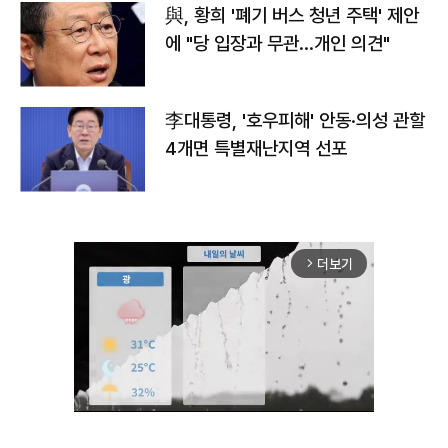
與, 황희 '폐기 버스 청년 주택' 제안
에 "당 입장과 무관…개인 의견"
李대통령, '호우피해' 안동·의성 관할
4개면 특별재난지역 선포
더보기
arrow_forward_ios