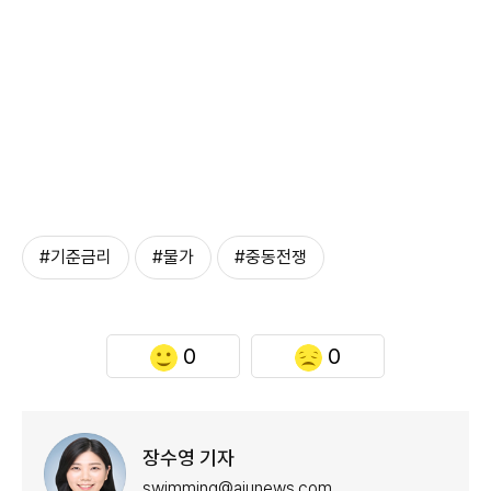
#기준금리
#물가
#중동전쟁
0
0
장수영 기자
swimming@ajunews.com