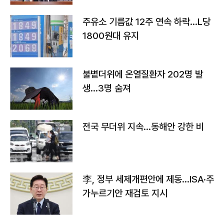
주유소 기름값 12주 연속 하락…L당
1800원대 유지
불볕더위에 온열질환자 202명 발
생…3명 숨져
전국 무더위 지속…동해안 강한 비
李, 정부 세제개편안에 제동…ISA·주
가누르기안 재검토 지시