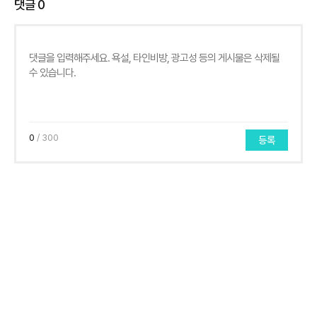
댓글
0
0
/ 300
등록