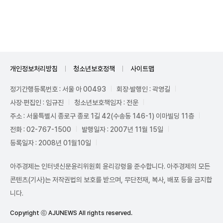
Unmute
개인정보처리방침
청소년보호정책
사이트맵
정기간행등록번호 : 서울 아 00493
회장·발행인 : 곽영길
사장·편집인 : 임규진
청소년보호책임자 : 전운
주소 : 서울특별시 종로구 종로 1길 42(수송동 146-1) 이마빌딩 11층
전화 : 02-767-1500
발행일자 : 2007년 11월 15일
등록일자 : 2008년 01월10일
아주경제는 인터넷신문윤리위원회 윤리강령을 준수합니다. 아주경제의 모든
콘텐츠(기사)는 저작권법의 보호를 받으며, 무단전재, 복사, 배포 등을 금지합
니다.
Copyright ⓒ AJUNEWS All rights reserved.