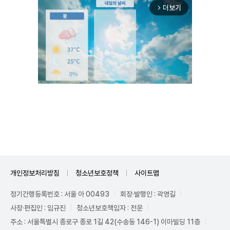
더보기
arrow_forward_ios
Unmute
개인정보처리방침
청소년보호정책
사이트맵
정기간행등록번호 : 서울 아 00493
회장·발행인 : 곽영길
사장·편집인 : 임규진
청소년보호책임자 : 전운
주소 : 서울특별시 종로구 종로 1길 42(수송동 146-1) 이마빌딩 11층