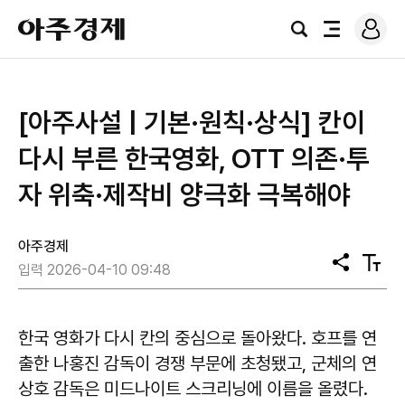
로
아
그
검
전
주
인
색
체
경
메
제
뉴
[아주사설 | 기본·원칙·상식] 칸이
다시 부른 한국영화, OTT 의존·투
자 위축·제작비 양극화 극복해야
아주경제
공
텍
입력 2026-04-10 09:48
유
스
트
크
기
한국 영화가 다시 칸의 중심으로 돌아왔다. 호프를 연
출한 나홍진 감독이 경쟁 부문에 초청됐고, 군체의 연
상호 감독은 미드나이트 스크리닝에 이름을 올렸다.