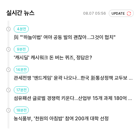
실시간 뉴스
08.07 05:56
UPDATE
4분전
與 "'하늘이법' 여야 공동 발의 괜찮아…그것이 협치"
9분전
'캐시딜' 캐시워크 돈 버는 퀴즈, 정답은?
14분전
관세전쟁 '엔드게임' 윤곽 나오나…한국 新통상정책 교두보 활
용해야
17분전
섬유패션 글로벌 경쟁력 키운다…산업부 15개 과제 180억 지
원
18분전
농식품부, '천원의 아침밥' 참여 200개 대학 선정