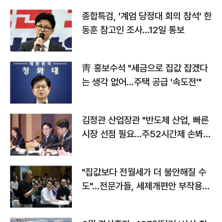
종합특검, '계엄 당정대 회의 참석' 한
동훈 참고인 조사...12일 통보
靑 홍보수석 "세금으로 집값 잡겠다
는 생각 없어…주택 공급 '속도전'"
김정관 산업장관 "반도체 산업, 빠른
시장 선점 필요…주52시간제 손봐
야"
"집값보다 전월세가 더 불안해질 수
도"…전문가들, 세제개편안 부작용
우려