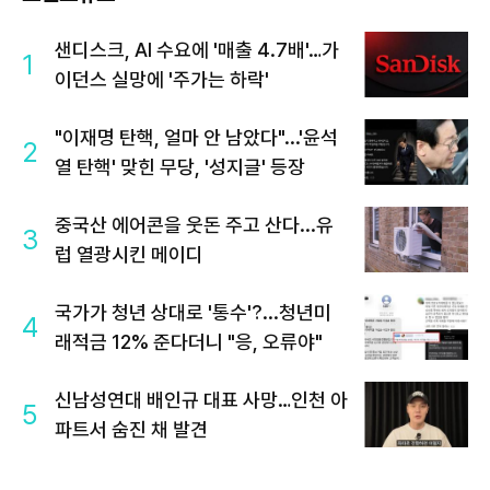
샌디스크, AI 수요에 '매출 4.7배'…가
1
이던스 실망에 '주가는 하락'
"이재명 탄핵, 얼마 안 남았다"...'윤석
2
열 탄핵' 맞힌 무당, '성지글' 등장
중국산 에어콘을 웃돈 주고 산다...유
3
럽 열광시킨 메이디
국가가 청년 상대로 '통수'?...청년미
4
래적금 12% 준다더니 "응, 오류야"
신남성연대 배인규 대표 사망…인천 아
5
파트서 숨진 채 발견