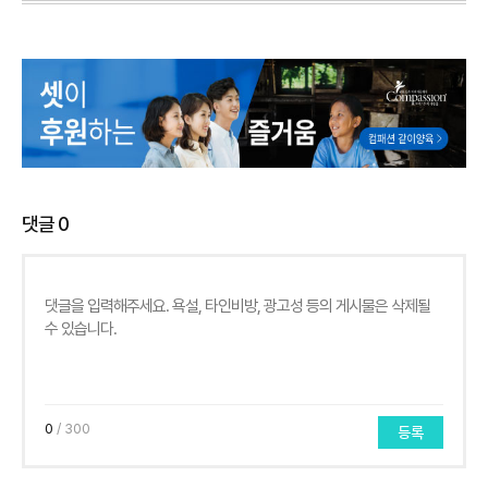
댓글
0
0
/ 300
등록