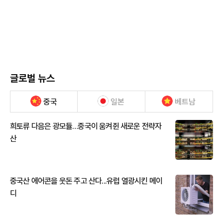
글로벌 뉴스
중국
일본
베트남
희토류 다음은 광모듈…중국이 움켜쥔 새로운 전략자
산
중국산 에어콘을 웃돈 주고 산다...유럽 열광시킨 메이
디