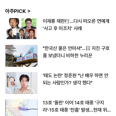
아주PICK >
이재룡 재판行…다시 떠오른 연예계
'사고 후 미조치' 사례
"한국산 물은 안마셔"…日 지진 구호
품 보냈더니 비하한 누리꾼
'태도 논란' 정준원 "난 배우 하면 안
되는 사람인가? 생각 했다"
13호 '돌핀' 이어 14호 태풍 '구지
라'·15호 태풍 '찬홈' 발생…현재 위