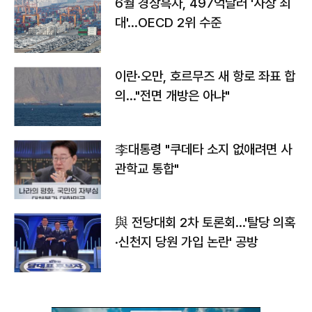
6월 경상흑자, 497억달러 '사상 최
대'…OECD 2위 수준
이란·오만, 호르무즈 새 항로 좌표 합
의…"전면 개방은 아냐"
李대통령 "쿠데타 소지 없애려면 사
관학교 통합"
與 전당대회 2차 토론회…'탈당 의혹
·신천지 당원 가입 논란' 공방