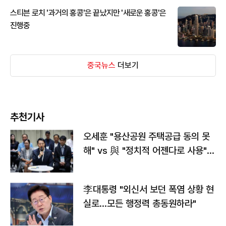
스티븐 로치 '과거의 홍콩'은 끝났지만 '새로운 홍콩'은
진행중
중국뉴스
더보기
추천기사
오세훈 "용산공원 주택공급 동의 못
해" vs 與 "정치적 어젠다로 사용"
맞불
李대통령 "외신서 보던 폭염 상황 현
실로…모든 행정력 총동원하라"