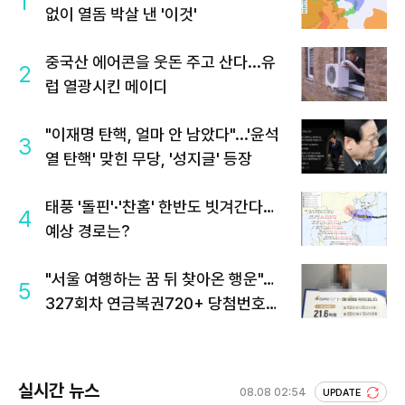
1
없이 열돔 박살 낸 '이것'
중국산 에어콘을 웃돈 주고 산다...유
2
럽 열광시킨 메이디
"이재명 탄핵, 얼마 안 남았다"...'윤석
3
열 탄핵' 맞힌 무당, '성지글' 등장
태풍 '돌핀'·'찬홈' 한반도 빗겨간다…
4
예상 경로는?
"서울 여행하는 꿈 뒤 찾아온 행운"…
5
327회차 연금복권720+ 당첨번호조
회 주목
실시간 뉴스
08.08 02:54
UPDATE