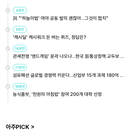
4분전
與 "'하늘이법' 여야 공동 발의 괜찮아…그것이 협치"
9분전
'캐시딜' 캐시워크 돈 버는 퀴즈, 정답은?
14분전
관세전쟁 '엔드게임' 윤곽 나오나…한국 新통상정책 교두보 활
용해야
17분전
섬유패션 글로벌 경쟁력 키운다…산업부 15개 과제 180억 지
원
18분전
농식품부, '천원의 아침밥' 참여 200개 대학 선정
아주PICK >