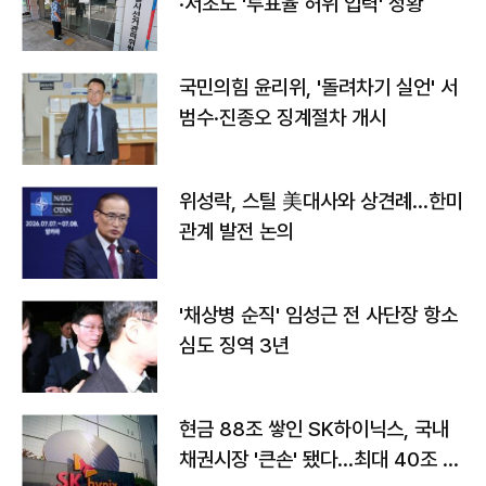
·서초도 '투표율 허위 입력' 정황
국민의힘 윤리위, '돌려차기 실언' 서
범수·진종오 징계절차 개시
위성락, 스틸 美대사와 상견례…한미
관계 발전 논의
'채상병 순직' 임성근 전 사단장 항소
심도 징역 3년
현금 88조 쌓인 SK하이닉스, 국내
채권시장 '큰손' 됐다…최대 40조 투