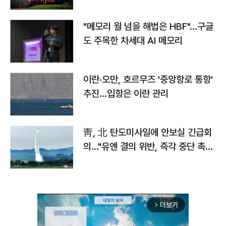
자
"메모리 월 넘을 해법은 HBF"…구글
도 주목한 차세대 AI 메모리
이란·오만, 호르무즈 '중앙항로 통항'
추진…입항은 이란 관리
靑, 北 탄도미사일에 안보실 긴급회
의…"유엔 결의 위반, 즉각 중단 촉
구"
더보기
arrow_forward_ios