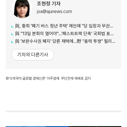
조현정 기자
joa@ajunews.com
與, 황희 '폐기 버스 청년 주택' 제안에 "당 입장과 무관…개인 의견"
與 "13일 본회의 열어야"…'패스트트랙 단축' 국회법 표결 추진
與 '보완수사권 폐지' 당론 채택에…野 "총력 투쟁" 필리버스터 예고
기자의 다른기사
©'5개국어 글로벌 경제신문' 아주경제. 무단전재·재배포 금지