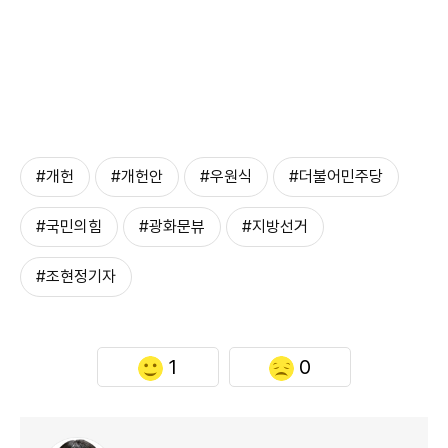
#개헌
#개헌안
#우원식
#더불어민주당
#국민의힘
#광화문뷰
#지방선거
#조현정기자
1
0