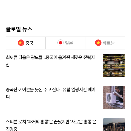
글로벌 뉴스
중국
일본
베트남
희토류 다음은 광모듈…중국이 움켜쥔 새로운 전략자
산
중국산 에어콘을 웃돈 주고 산다...유럽 열광시킨 메이
디
스티븐 로치 '과거의 홍콩'은 끝났지만 '새로운 홍콩'은
진행중