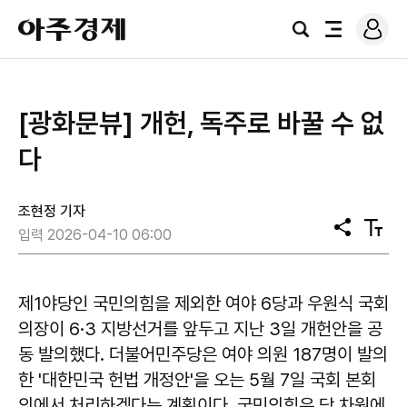
로
아
그
검
전
주
인
색
체
경
메
제
뉴
[광화문뷰] 개헌, 독주로 바꿀 수 없
다
조현정 기자
공
텍
입력 2026-04-10 06:00
유
스
트
크
기
제1야당인 국민의힘을 제외한 여야 6당과 우원식 국회
의장이 6·3 지방선거를 앞두고 지난 3일 개헌안을 공
동 발의했다. 더불어민주당은 여야 의원 187명이 발의
한 '대한민국 헌법 개정안'을 오는 5월 7일 국회 본회
의에서 처리하겠다는 계획이다. 국민의힘은 당 차원에