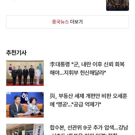
중국뉴스
더보기
추천기사
李대통령 "군, 내란 이후 신뢰 회복
해야…지휘부 헌신해달라"
與, 부동산 세제 개편안 비판 오세훈
에 '맹공'…"공급 억제기"
합수본, 선관위 9곳 추가 압색…강남