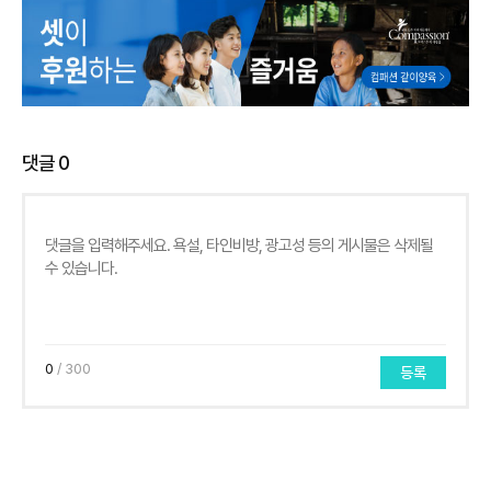
댓글
0
0
/ 300
등록