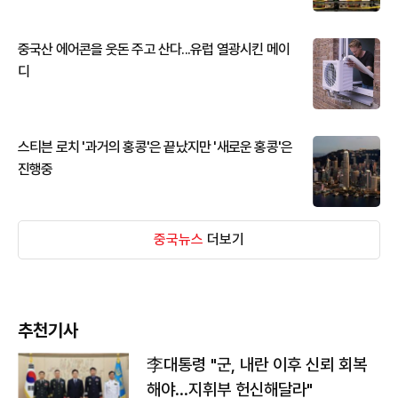
중국산 에어콘을 웃돈 주고 산다...유럽 열광시킨 메이
디
스티븐 로치 '과거의 홍콩'은 끝났지만 '새로운 홍콩'은
진행중
중국뉴스
더보기
추천기사
李대통령 "군, 내란 이후 신뢰 회복
해야…지휘부 헌신해달라"