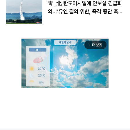
靑, 北 탄도미사일에 안보실 긴급회
의…"유엔 결의 위반, 즉각 중단 촉
구"
더보기
arrow_forward_ios
Unmute