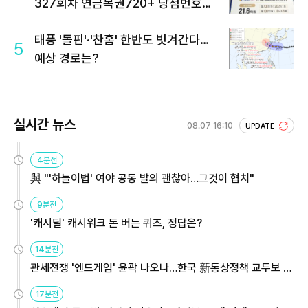
327회차 연금복권720+ 당첨번호조
회 주목
태풍 '돌핀'·'찬홈' 한반도 빗겨간다…
5
예상 경로는?
실시간 뉴스
08.07 16:10
UPDATE
4분전
與 "'하늘이법' 여야 공동 발의 괜찮아…그것이 협치"
9분전
'캐시딜' 캐시워크 돈 버는 퀴즈, 정답은?
14분전
관세전쟁 '엔드게임' 윤곽 나오나…한국 新통상정책 교두보 활
용해야
17분전