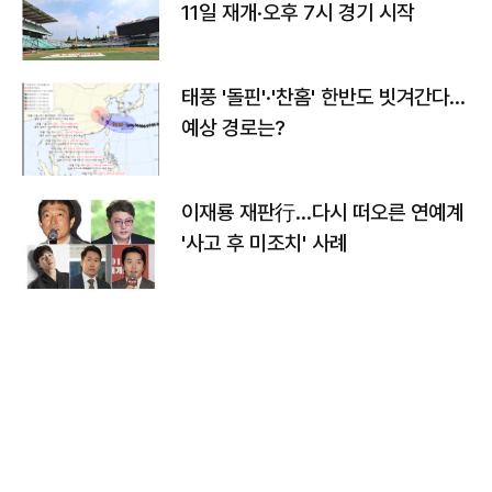
11일 재개·오후 7시 경기 시작
태풍 '돌핀'·'찬홈' 한반도 빗겨간다…
예상 경로는?
이재룡 재판行…다시 떠오른 연예계
'사고 후 미조치' 사례