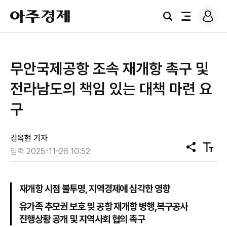
로
아
그
검
전
주
인
색
체
경
메
제
뉴
무안국제공항 조속 재개항 촉구 및
전라남도의 책임 있는 대책 마련 요
구
김옥현 기자
공
텍
입력 2025-11-26 10:52
유
스
트
크
기
재개항 시점 불투명, 지역경제에 심각한 영향
유가족 추모권 보호 및 공항 재개항 병행,복구공사
진행상황 공개 및 지역사회 협의 촉구