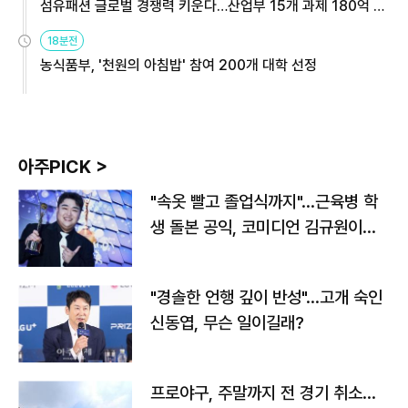
섬유패션 글로벌 경쟁력 키운다…산업부 15개 과제 180억 지
원
18분전
농식품부, '천원의 아침밥' 참여 200개 대학 선정
아주PICK >
"속옷 빨고 졸업식까지"…근육병 학
생 돌본 공익, 코미디언 김규원이었
다
"경솔한 언행 깊이 반성"…고개 숙인
신동엽, 무슨 일이길래?
프로야구, 주말까지 전 경기 취소…