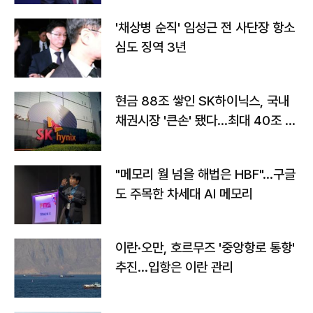
'채상병 순직' 임성근 전 사단장 항소
심도 징역 3년
현금 88조 쌓인 SK하이닉스, 국내
채권시장 '큰손' 됐다…최대 40조 투
자
"메모리 월 넘을 해법은 HBF"…구글
도 주목한 차세대 AI 메모리
이란·오만, 호르무즈 '중앙항로 통항'
추진…입항은 이란 관리