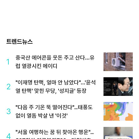
트렌드뉴스
중국산 에어콘을 웃돈 주고 산다...유
1
럽 열광시킨 메이디
"이재명 탄핵, 얼마 안 남았다"...'윤석
2
열 탄핵' 맞힌 무당, '성지글' 등장
"다음 주 기온 뚝 떨어진다"…태풍도
3
없이 열돔 박살 낸 '이것'
"서울 여행하는 꿈 뒤 찾아온 행운"…
4