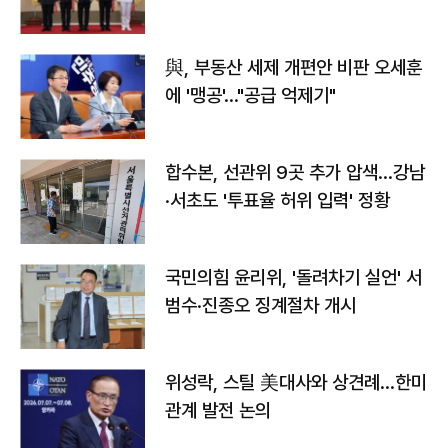
與, 부동산 세제 개편안 비판 오세훈
에 '맹공'…"공급 억제기"
합수본, 선관위 9곳 추가 압색…강남
·서초도 '투표율 허위 입력' 정황
국민의힘 윤리위, '돌려차기 실언' 서
범수·진종오 징계절차 개시
위성락, 스틸 美대사와 상견례…한미
관계 발전 논의