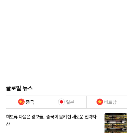
글로벌 뉴스
중국
일본
베트남
희토류 다음은 광모듈…중국이 움켜쥔 새로운 전략자
산