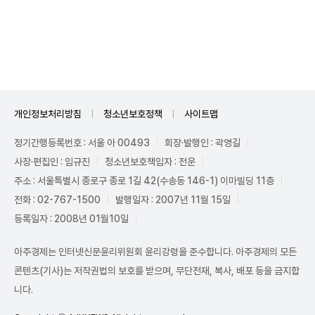
Unmute
개인정보처리방침
청소년보호정책
사이트맵
정기간행등록번호 : 서울 아 00493
회장·발행인 : 곽영길
사장·편집인 : 임규진
청소년보호책임자 : 전운
주소 : 서울특별시 종로구 종로 1길 42(수송동 146-1) 이마빌딩 11층
전화 : 02-767-1500
발행일자 : 2007년 11월 15일
등록일자 : 2008년 01월10일
아주경제는 인터넷신문윤리위원회 윤리강령을 준수합니다. 아주경제의 모든
콘텐츠(기사)는 저작권법의 보호를 받으며, 무단전재, 복사, 배포 등을 금지합
니다.