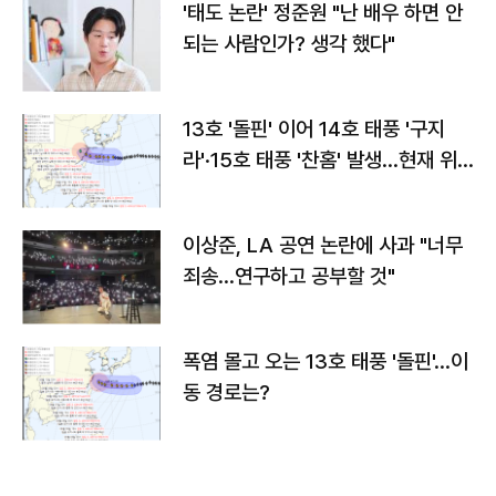
'태도 논란' 정준원 "난 배우 하면 안
되는 사람인가? 생각 했다"
13호 '돌핀' 이어 14호 태풍 '구지
라'·15호 태풍 '찬홈' 발생…현재 위
치와 이동경로는?
이상준, LA 공연 논란에 사과 "너무
죄송…연구하고 공부할 것"
폭염 몰고 오는 13호 태풍 '돌핀'…이
동 경로는?