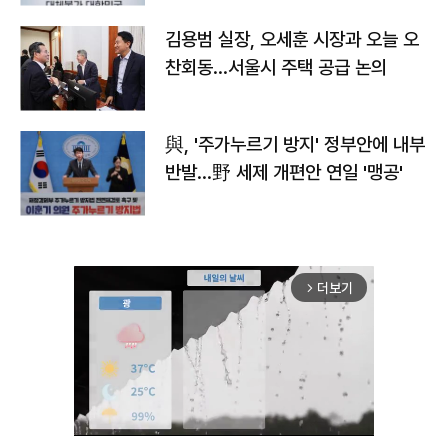
김용범 실장, 오세훈 시장과 오늘 오
찬회동...서울시 주택 공급 논의
與, '주가누르기 방지' 정부안에 내부
반발…野 세제 개편안 연일 '맹공'
더보기
arrow_forward_ios