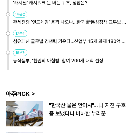
'캐시딜' 캐시워크 돈 버는 퀴즈, 정답은?
14분전
관세전쟁 '엔드게임' 윤곽 나오나…한국 新통상정책 교두보 활
용해야
17분전
섬유패션 글로벌 경쟁력 키운다…산업부 15개 과제 180억 지
원
18분전
농식품부, '천원의 아침밥' 참여 200개 대학 선정
아주PICK >
"한국산 물은 안마셔"…日 지진 구호
품 보냈더니 비하한 누리꾼