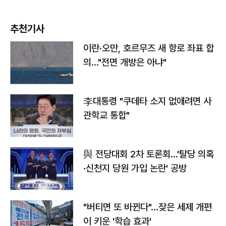
추천기사
이란·오만, 호르무즈 새 항로 좌표 합
의…"전면 개방은 아냐"
李대통령 "쿠데타 소지 없애려면 사
관학교 통합"
與 전당대회 2차 토론회…'탈당 의혹
·신천지 당원 가입 논란' 공방
"버티면 또 바뀐다"…잦은 세제 개편
이 키운 '학습 효과'