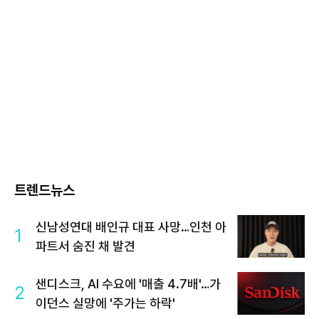
트렌드뉴스
신남성연대 배인규 대표 사망…인천 아
1
파트서 숨진 채 발견
샌디스크, AI 수요에 '매출 4.7배'…가
2
이던스 실망에 '주가는 하락'