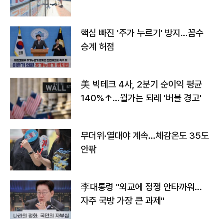
핵심 빠진 '주가 누르기' 방지…꼼수
승계 허점
美 빅테크 4사, 2분기 순이익 평균
140%↑…월가는 되레 '버블 경고'
무더위·열대야 계속…체감온도 35도
안팎
李대통령 "외교에 정쟁 안타까워…
자주 국방 가장 큰 과제"