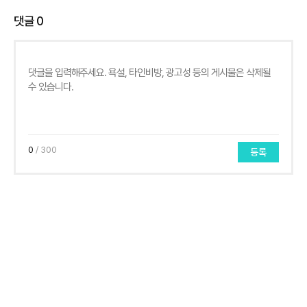
댓글
0
0
/ 300
등록