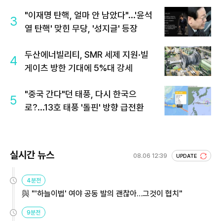
"이재명 탄핵, 얼마 안 남았다"...'윤석
3
열 탄핵' 맞힌 무당, '성지글' 등장
두산에너빌리티, SMR 세제 지원·빌
4
게이츠 방한 기대에 5%대 강세
"중국 간다"던 태풍, 다시 한국으
5
로?...13호 태풍 '돌핀' 방향 급전환
실시간 뉴스
08.06 12:39
UPDATE
4분전
與 "'하늘이법' 여야 공동 발의 괜찮아…그것이 협치"
9분전