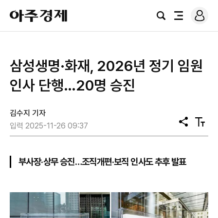
로
아
그
검
전
주
인
색
체
경
메
제
뉴
삼성생명·화재, 2026년 정기 임원
인사 단행…20명 승진
김수지 기자
공
텍
입력 2025-11-26 09:37
유
스
트
크
기
부사장·상무 승진…조직개편·보직 인사도 추후 발표