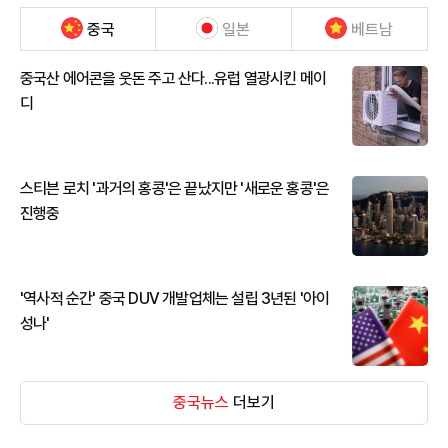
중국
일본
베트남
중국산 에어콘을 웃돈 주고 산다...유럽 열광시킨 메이
디
스티븐 로치 '과거의 홍콩'은 끝났지만 '새로운 홍콩'은
진행중
'역사적 순간' 중국 DUV 개발업체는 설립 3년된 '아이
성나'
중국뉴스
더보기