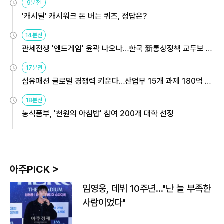
9분전
'캐시딜' 캐시워크 돈 버는 퀴즈, 정답은?
14분전
관세전쟁 '엔드게임' 윤곽 나오나…한국 新통상정책 교두보 활
용해야
17분전
섬유패션 글로벌 경쟁력 키운다…산업부 15개 과제 180억 지
원
18분전
농식품부, '천원의 아침밥' 참여 200개 대학 선정
아주PICK >
임영웅, 데뷔 10주년…"난 늘 부족한
사람이었다"