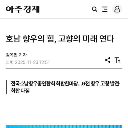
로
아
그
검
전
주
인
색
체
경
메
제
뉴
호남 향우의 힘, 고향의 미래 연다
김옥현 기자
공
텍
입력 2025-11-23 12:51
유
스
트
크
기
전국호남향우총연합회 화합한마당…6천 향우 고향 발전·
화합 다짐