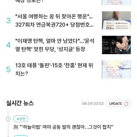
예상 경로는?
"서울 여행하는 꿈 뒤 찾아온 행운"…
3
327회차 연금복권720+ 당첨번호조
회 주목
"이재명 탄핵, 얼마 안 남았다"...'윤석
4
열 탄핵' 맞힌 무당, '성지글' 등장
13호 태풍 '돌핀'·15호 '찬홈' 현재 위
5
치는?
실시간 뉴스
08.09 03:53
UPDATE
4분전
與 "'하늘이법' 여야 공동 발의 괜찮아…그것이 협치"