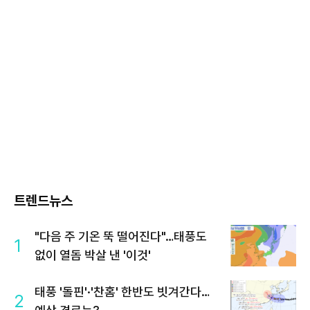
트렌드뉴스
"다음 주 기온 뚝 떨어진다"…태풍도
1
없이 열돔 박살 낸 '이것'
태풍 '돌핀'·'찬홈' 한반도 빗겨간다…
2