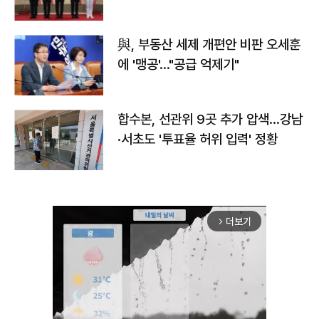
與, 부동산 세제 개편안 비판 오세훈
에 '맹공'…"공급 억제기"
합수본, 선관위 9곳 추가 압색…강남
·서초도 '투표율 허위 입력' 정황
더보기
arrow_forward_ios