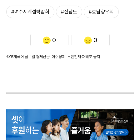
#여수세계섬박람회
#전남도
#호남향우회
0
0
©'5개국어 글로벌 경제신문' 아주경제. 무단전재·재배포 금지