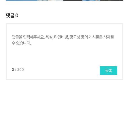
댓글
0
0
/ 300
등록