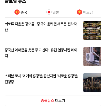
글로벌 뉴스
중국
일본
베트남
희토류 다음은 광모듈…중국이 움켜쥔 새로운 전략자
산
중국산 에어콘을 웃돈 주고 산다...유럽 열광시킨 메이
디
스티븐 로치 '과거의 홍콩'은 끝났지만 '새로운 홍콩'은
진행중
중국뉴스
더보기