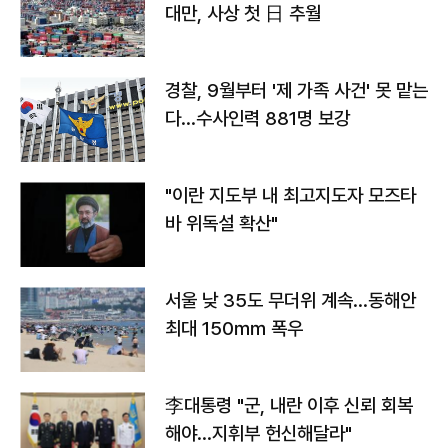
대만, 사상 첫 日 추월
경찰, 9월부터 '제 가족 사건' 못 맡는
다…수사인력 881명 보강
"이란 지도부 내 최고지도자 모즈타
바 위독설 확산"
서울 낮 35도 무더위 계속…동해안
최대 150㎜ 폭우
李대통령 "군, 내란 이후 신뢰 회복
해야…지휘부 헌신해달라"