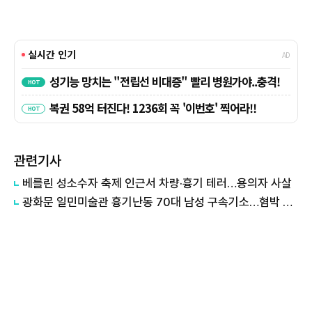
관련기사
베를린 성소수자 축제 인근서 차량·흉기 테러…용의자 사살
광화문 일민미술관 흉기난동 70대 남성 구속기소…혐박 혐의도 추가