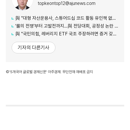
topkeontop12@ajunews.com
與 "대형 자산운용사, 스튜어드십 코드 활동 유인책 없다고 해"
'룰의 전쟁'부터 고발전까지…與 전당대회, 공정성 논란 계속
​​​​​​​與 "국민의힘, 레버리지 ETF 국조 주장하려면 증거 갖고 와야"
기자의 다른기사
©'5개국어 글로벌 경제신문' 아주경제. 무단전재·재배포 금지