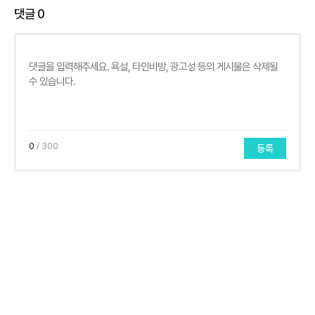
댓글
0
0
/ 300
등록