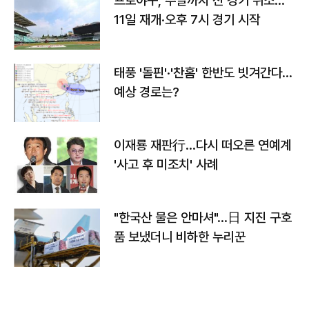
프로야구, 주말까지 전 경기 취소…
11일 재개·오후 7시 경기 시작
태풍 '돌핀'·'찬홈' 한반도 빗겨간다…
예상 경로는?
이재룡 재판行…다시 떠오른 연예계
'사고 후 미조치' 사례
"한국산 물은 안마셔"…日 지진 구호
품 보냈더니 비하한 누리꾼