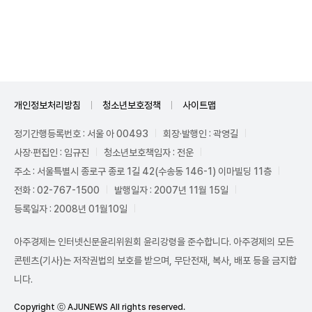
Unmute
개인정보처리방침
청소년보호정책
사이트맵
정기간행등록번호 : 서울 아 00493
회장·발행인 : 곽영길
사장·편집인 : 임규진
청소년보호책임자 : 전운
주소 : 서울특별시 종로구 종로 1길 42(수송동 146-1) 이마빌딩 11층
전화 : 02-767-1500
발행일자 : 2007년 11월 15일
등록일자 : 2008년 01월10일
아주경제는 인터넷신문윤리위원회 윤리강령을 준수합니다. 아주경제의 모든
콘텐츠(기사)는 저작권법의 보호를 받으며, 무단전재, 복사, 배포 등을 금지합
니다.
Copyright ⓒ AJUNEWS All rights reserved.