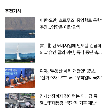
추천기사
이란·오만, 호르무즈 '중앙항로 통항'
추진…입항은 이란 관리
靑, 北 탄도미사일에 안보실 긴급회
의…"유엔 결의 위반, 즉각 중단 촉
구"
여야, '부동산 세제 개편안' 공방…
"실거주자 보호" vs "무책임의 극치"
경제성장까지 갉아먹는 역대급 폭
염…李대통령 "국가적 기후 재난"