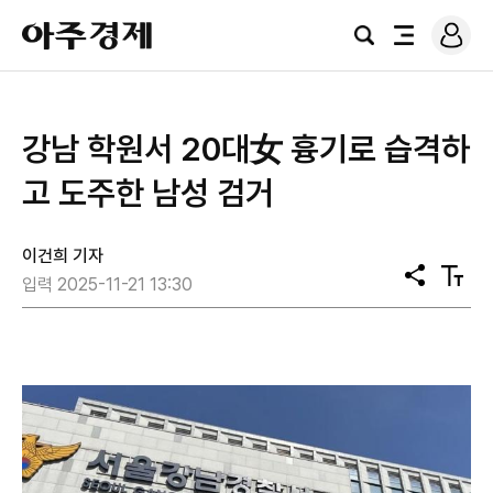
로
아
그
검
전
주
인
색
체
경
메
제
뉴
강남 학원서 20대女 흉기로 습격하
고 도주한 남성 검거
이건희 기자
공
텍
입력 2025-11-21 13:30
유
스
트
크
기