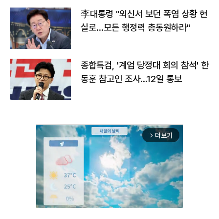
李대통령 "외신서 보던 폭염 상황 현
실로…모든 행정력 총동원하라"
종합특검, '계엄 당정대 회의 참석' 한
동훈 참고인 조사...12일 통보
더보기
arrow_forward_ios