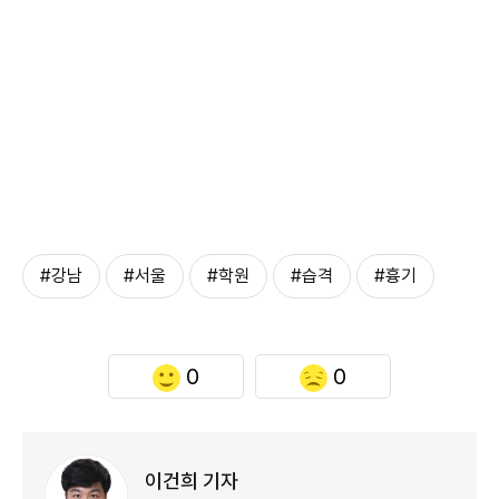
#강남
#서울
#학원
#습격
#흉기
0
0
이건희 기자