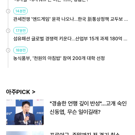
14분전
관세전쟁 '엔드게임' 윤곽 나오나…한국 新통상정책 교두보 활
용해야
17분전
섬유패션 글로벌 경쟁력 키운다…산업부 15개 과제 180억 지
원
18분전
농식품부, '천원의 아침밥' 참여 200개 대학 선정
아주PICK >
"경솔한 언행 깊이 반성"…고개 숙인
신동엽, 무슨 일이길래?