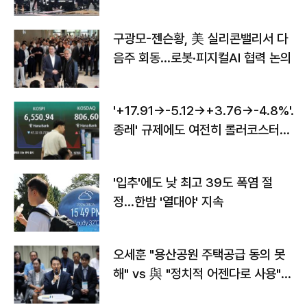
구광모-젠슨황, 美 실리콘밸리서 다
음주 회동…로봇·피지컬AI 협력 논의
'+17.91→-5.12→+3.76→-4.8%'…'
종레' 규제에도 여전히 롤러코스터
타는 코스피
'입추'에도 낮 최고 39도 폭염 절
정…한밤 '열대야' 지속
오세훈 "용산공원 주택공급 동의 못
해" vs 與 "정치적 어젠다로 사용"
맞불