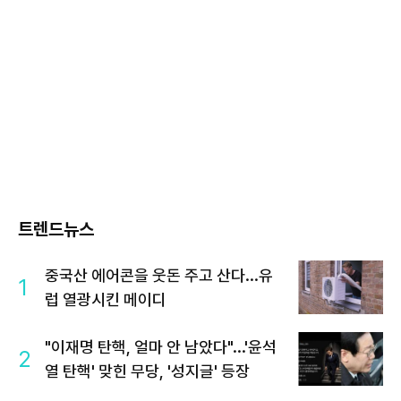
트렌드뉴스
중국산 에어콘을 웃돈 주고 산다...유
1
럽 열광시킨 메이디
"이재명 탄핵, 얼마 안 남았다"...'윤석
2
열 탄핵' 맞힌 무당, '성지글' 등장