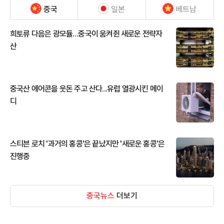
중국
일본
베트남
희토류 다음은 광모듈…중국이 움켜쥔 새로운 전략자
산
중국산 에어콘을 웃돈 주고 산다...유럽 열광시킨 메이
디
스티븐 로치 '과거의 홍콩'은 끝났지만 '새로운 홍콩'은
진행중
중국뉴스
더보기