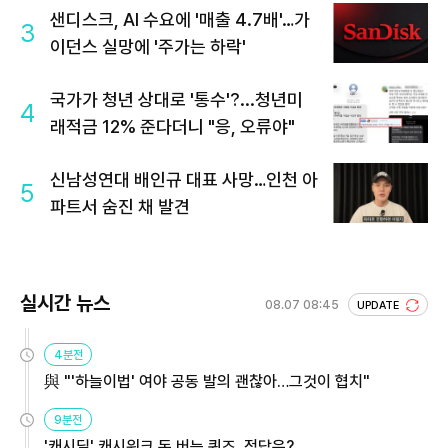
샌디스크, AI 수요에 '매출 4.7배'…가
3
이던스 실망에 '주가는 하락'
국가가 청년 상대로 '통수'?...청년미
4
래적금 12% 준다더니 "응, 오류야"
신남성연대 배인규 대표 사망…인천 아
5
파트서 숨진 채 발견
실시간 뉴스
08.07 08:45
UPDATE
4분전
與 "'하늘이법' 여야 공동 발의 괜찮아…그것이 협치"
9분전
'캐시딜' 캐시워크 돈 버는 퀴즈, 정답은?