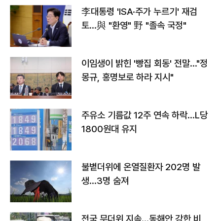
李대통령 'ISA·주가 누르기' 재검
토…與 "환영" 野 "졸속 국정"
이임생이 밝힌 '빵집 회동' 전말…"정
몽규, 홍명보로 하라 지시"
주유소 기름값 12주 연속 하락…L당
1800원대 유지
불볕더위에 온열질환자 202명 발
생…3명 숨져
전국 무더위 지속…동해안 강한 비