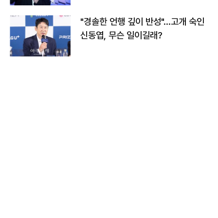
"경솔한 언행 깊이 반성"…고개 숙인
신동엽, 무슨 일이길래?