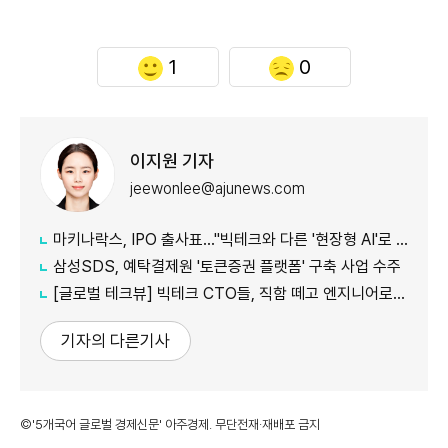
1
0
이지원 기자
jeewonlee@ajunews.com
마키나락스, IPO 출사표…"빅테크와 다른 '현장형 AI'로 승부"
삼성SDS, 예탁결제원 '토큰증권 플랫폼' 구축 사업 수주
[글로벌 테크뷰] 빅테크 CTO들, 직함 떼고 엔지니어로 유턴...'앤트로픽행 러시' 이유는
기자의 다른기사
©'5개국어 글로벌 경제신문' 아주경제. 무단전재·재배포 금지