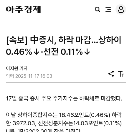
로
아
그
검
전
주
인
색
체
경
메
제
뉴
[속보] 中증시, 하락 마감…상하이
0.46%↓·선전 0.11%↓
이지원 기자
공
텍
입력 2025-11-17 16:03
유
스
트
크
기
17일 중국 증시 주요 주가지수는 하락세로 마감했다.
이날 상하이종합지수는 18.46포인트(0.46%) 하락
한 3972.03, 선전성분지수는14.03포인트(0.11%)
내린 1만3202.00에 장을 마쳤다.