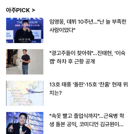
아주PICK >
임영웅, 데뷔 10주년…"난 늘 부족한
사람이었다"
"광고주들이 찾아줘"…진태현, '이숙
캠' 하차 후 근황 공개
13호 태풍 '돌핀'·15호 '찬홈' 현재 위
치는?
"속옷 빨고 졸업식까지"…근육병 학
생 돌본 공익, 코미디언 김규원이었
다