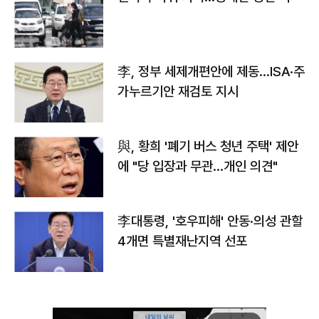
李, 정부 세제개편안에 제동…ISA·주
가누르기안 재검토 지시
與, 황희 '폐기 버스 청년 주택' 제안
에 "당 입장과 무관…개인 의견"
李대통령, '호우피해' 안동·의성 관할
4개면 특별재난지역 선포