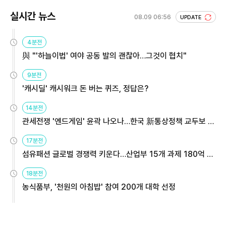
실시간 뉴스
08.09 06:56
UPDATE
4분전
與 "'하늘이법' 여야 공동 발의 괜찮아…그것이 협치"
9분전
'캐시딜' 캐시워크 돈 버는 퀴즈, 정답은?
14분전
관세전쟁 '엔드게임' 윤곽 나오나…한국 新통상정책 교두보 활
용해야
17분전
섬유패션 글로벌 경쟁력 키운다…산업부 15개 과제 180억 지
원
18분전
농식품부, '천원의 아침밥' 참여 200개 대학 선정