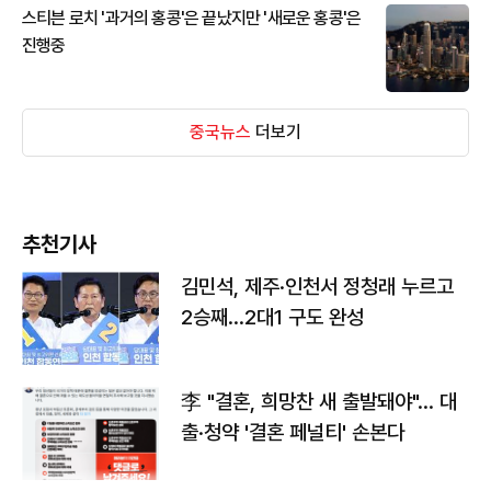
스티븐 로치 '과거의 홍콩'은 끝났지만 '새로운 홍콩'은
진행중
중국뉴스
더보기
추천기사
김민석, 제주·인천서 정청래 누르고
2승째…2대1 구도 완성
李 "결혼, 희망찬 새 출발돼야"… 대
출·청약 '결혼 페널티' 손본다