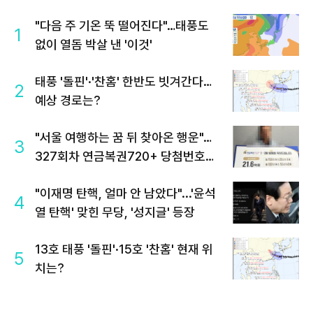
"다음 주 기온 뚝 떨어진다"…태풍도
1
없이 열돔 박살 낸 '이것'
태풍 '돌핀'·'찬홈' 한반도 빗겨간다…
2
예상 경로는?
"서울 여행하는 꿈 뒤 찾아온 행운"…
3
327회차 연금복권720+ 당첨번호조
회 주목
"이재명 탄핵, 얼마 안 남았다"...'윤석
4
열 탄핵' 맞힌 무당, '성지글' 등장
13호 태풍 '돌핀'·15호 '찬홈' 현재 위
5
치는?