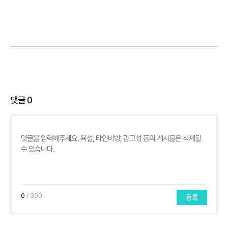
댓글
0
0
/ 300
등록