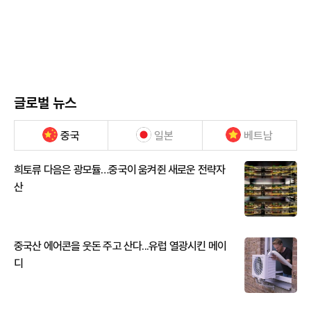
글로벌 뉴스
중국
일본
베트남
희토류 다음은 광모듈…중국이 움켜쥔 새로운 전략자
산
중국산 에어콘을 웃돈 주고 산다...유럽 열광시킨 메이
디