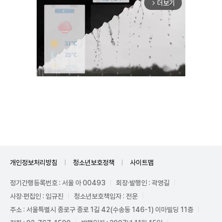
더보기
arrow_forward_ios
Unmute
개인정보처리방침
청소년보호정책
사이트맵
정기간행등록번호 : 서울 아 00493
회장·발행인 : 곽영길
사장·편집인 : 임규진
청소년보호책임자 : 전운
주소 : 서울특별시 종로구 종로 1길 42(수송동 146-1) 이마빌딩 11층