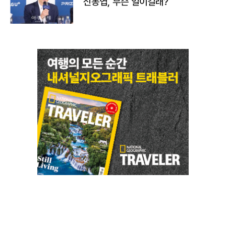
신동엽, 무슨 일이길래?