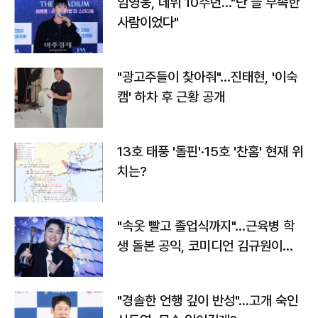
임영웅, 데뷔 10주년…"난 늘 부족한
사람이었다"
"광고주들이 찾아줘"…진태현, '이숙
캠' 하차 후 근황 공개
13호 태풍 '돌핀'·15호 '찬홈' 현재 위
치는?
"속옷 빨고 졸업식까지"…근육병 학
생 돌본 공익, 코미디언 김규원이었
다
"경솔한 언행 깊이 반성"…고개 숙인