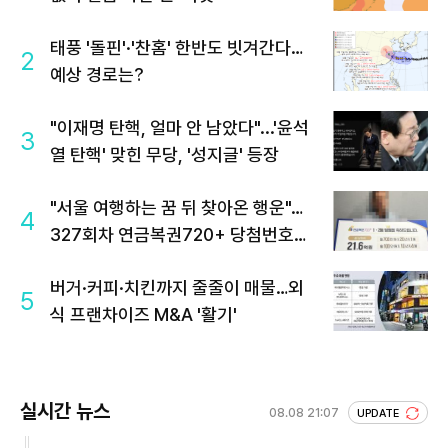
태풍 '돌핀'·'찬홈' 한반도 빗겨간다…
2
예상 경로는?
"이재명 탄핵, 얼마 안 남았다"...'윤석
3
열 탄핵' 맞힌 무당, '성지글' 등장
"서울 여행하는 꿈 뒤 찾아온 행운"…
4
327회차 연금복권720+ 당첨번호조
회 주목
버거·커피·치킨까지 줄줄이 매물…외
5
식 프랜차이즈 M&A '활기'
실시간 뉴스
08.08 21:07
UPDATE