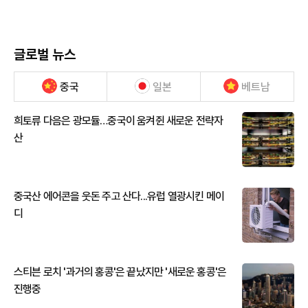
글로벌 뉴스
중국
일본
베트남
희토류 다음은 광모듈…중국이 움켜쥔 새로운 전략자
산
중국산 에어콘을 웃돈 주고 산다...유럽 열광시킨 메이
디
스티븐 로치 '과거의 홍콩'은 끝났지만 '새로운 홍콩'은
진행중