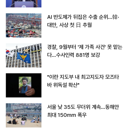
AI 반도체가 뒤집은 수출 순위…韓·
대만, 사상 첫 日 추월
경찰, 9월부터 '제 가족 사건' 못 맡는
다…수사인력 881명 보강
"이란 지도부 내 최고지도자 모즈타
바 위독설 확산"
서울 낮 35도 무더위 계속…동해안
최대 150㎜ 폭우