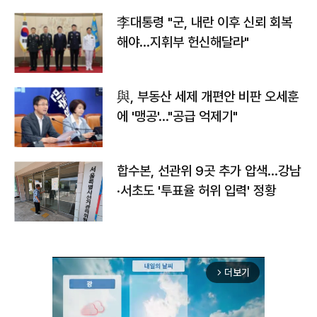
李대통령 "군, 내란 이후 신뢰 회복
해야…지휘부 헌신해달라"
與, 부동산 세제 개편안 비판 오세훈
에 '맹공'…"공급 억제기"
합수본, 선관위 9곳 추가 압색…강남
·서초도 '투표율 허위 입력' 정황
더보기
arrow_forward_ios