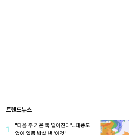
트렌드뉴스
"다음 주 기온 뚝 떨어진다"…태풍도
1
없이 열돔 박살 낸 '이것'