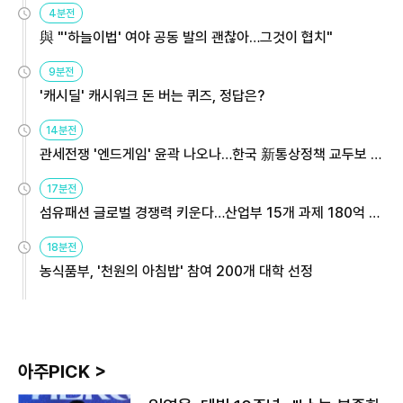
4분전
與 "'하늘이법' 여야 공동 발의 괜찮아…그것이 협치"
9분전
'캐시딜' 캐시워크 돈 버는 퀴즈, 정답은?
14분전
관세전쟁 '엔드게임' 윤곽 나오나…한국 新통상정책 교두보 활
용해야
17분전
섬유패션 글로벌 경쟁력 키운다…산업부 15개 과제 180억 지
원
18분전
농식품부, '천원의 아침밥' 참여 200개 대학 선정
아주PICK >