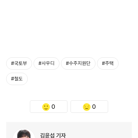
#국토부
#사우디
#수주지원단
#주택
#철도
0
0
김윤섭 기자