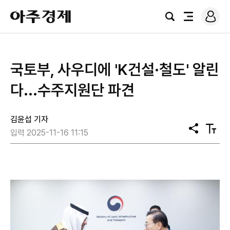
로
아
그
검
전
주
인
색
체
경
메
제
뉴
국토부, 사우디에 'K건설·철도' 알린
다...수주지원단 파견
김윤섭 기자
공
텍
입력 2025-11-16 11:15
유
스
트
크
기