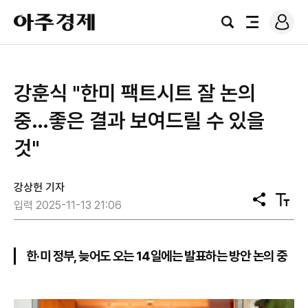
로
아
그
검
전
주
인
색
체
경
메
제
뉴
강훈식 "한미 팩트시트 잘 논의
중…좋은 결과 보여드릴 수 있을
것"
강상헌 기자
공
텍
입력 2025-11-13 21:06
유
스
트
크
기
한·미 정부, 늦어도 오는 14일에는 발표하는 방안 논의 중