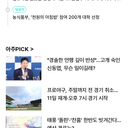
원
18분전
농식품부, '천원의 아침밥' 참여 200개 대학 선정
아주PICK >
"경솔한 언행 깊이 반성"…고개 숙인
신동엽, 무슨 일이길래?
프로야구, 주말까지 전 경기 취소…
11일 재개·오후 7시 경기 시작
태풍 '돌핀'·'찬홈' 한반도 빗겨간다…