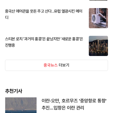
중국산 에어콘을 웃돈 주고 산다...유럽 열광시킨 메이
디
스티븐 로치 '과거의 홍콩'은 끝났지만 '새로운 홍콩'은
진행중
중국뉴스
더보기
추천기사
이란·오만, 호르무즈 '중앙항로 통항'
추진…입항은 이란 관리