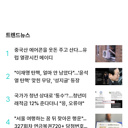
트렌드뉴스
중국산 에어콘을 웃돈 주고 산다...유
1
럽 열광시킨 메이디
"이재명 탄핵, 얼마 안 남았다"...'윤석
2
열 탄핵' 맞힌 무당, '성지글' 등장
국가가 청년 상대로 '통수'?...청년미
3
래적금 12% 준다더니 "응, 오류야"
"서울 여행하는 꿈 뒤 찾아온 행운"…
4
327회차 연금복권720+ 당첨번호조