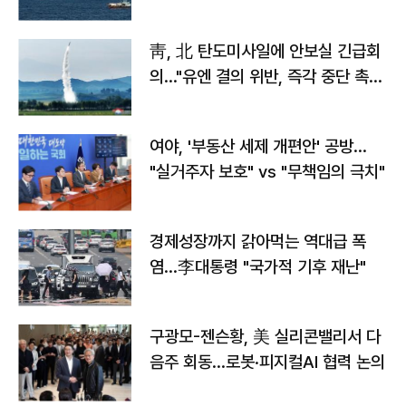
靑, 北 탄도미사일에 안보실 긴급회
의…"유엔 결의 위반, 즉각 중단 촉
구"
여야, '부동산 세제 개편안' 공방…
"실거주자 보호" vs "무책임의 극치"
경제성장까지 갉아먹는 역대급 폭
염…李대통령 "국가적 기후 재난"
구광모-젠슨황, 美 실리콘밸리서 다
음주 회동…로봇·피지컬AI 협력 논의