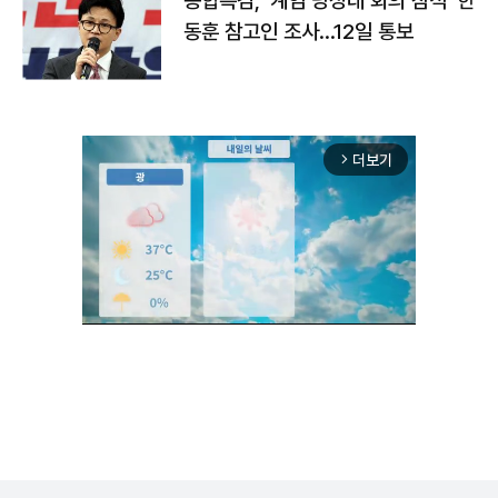
종합특검, '계엄 당정대 회의 참석' 한
동훈 참고인 조사...12일 통보
더보기
arrow_forward_ios
Unmute