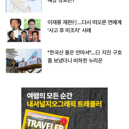
예상 경로는?
이재룡 재판行…다시 떠오른 연예계
'사고 후 미조치' 사례
"한국산 물은 안마셔"…日 지진 구호
품 보냈더니 비하한 누리꾼