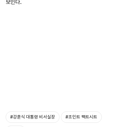
보인다.
#강훈식 대통령 비서실장
#조인트 팩트시트