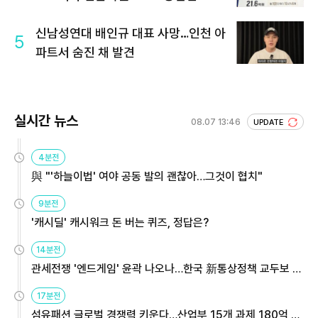
회 주목
신남성연대 배인규 대표 사망…인천 아
5
파트서 숨진 채 발견
실시간 뉴스
08.07 13:46
UPDATE
4분전
與 "'하늘이법' 여야 공동 발의 괜찮아…그것이 협치"
9분전
'캐시딜' 캐시워크 돈 버는 퀴즈, 정답은?
14분전
관세전쟁 '엔드게임' 윤곽 나오나…한국 新통상정책 교두보 활
용해야
17분전
섬유패션 글로벌 경쟁력 키운다…산업부 15개 과제 180억 지