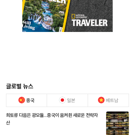
글로벌 뉴스
중국
일본
베트남
희토류 다음은 광모듈…중국이 움켜쥔 새로운 전략자
산