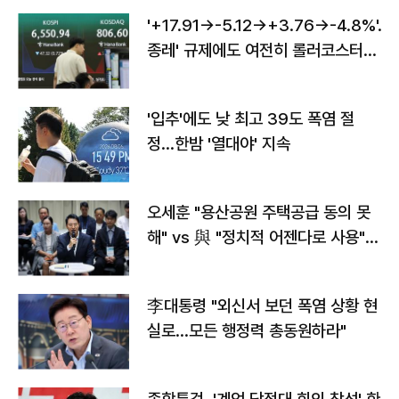
'+17.91→-5.12→+3.76→-4.8%'…'
종레' 규제에도 여전히 롤러코스터
타는 코스피
'입추'에도 낮 최고 39도 폭염 절
정…한밤 '열대야' 지속
오세훈 "용산공원 주택공급 동의 못
해" vs 與 "정치적 어젠다로 사용"
맞불
李대통령 "외신서 보던 폭염 상황 현
실로…모든 행정력 총동원하라"