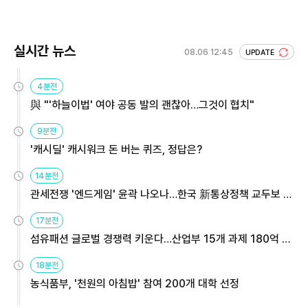
실시간 뉴스
08.06 12:45
UPDATE
4분전
與 "'하늘이법' 여야 공동 발의 괜찮아…그것이 협치"
9분전
'캐시딜' 캐시워크 돈 버는 퀴즈, 정답은?
14분전
관세전쟁 '엔드게임' 윤곽 나오나…한국 新통상정책 교두보 활
용해야
17분전
섬유패션 글로벌 경쟁력 키운다…산업부 15개 과제 180억 지
원
18분전
농식품부, '천원의 아침밥' 참여 200개 대학 선정