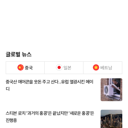
글로벌 뉴스
중국
일본
베트남
중국산 에어콘을 웃돈 주고 산다...유럽 열광시킨 메이
디
스티븐 로치 '과거의 홍콩'은 끝났지만 '새로운 홍콩'은
진행중