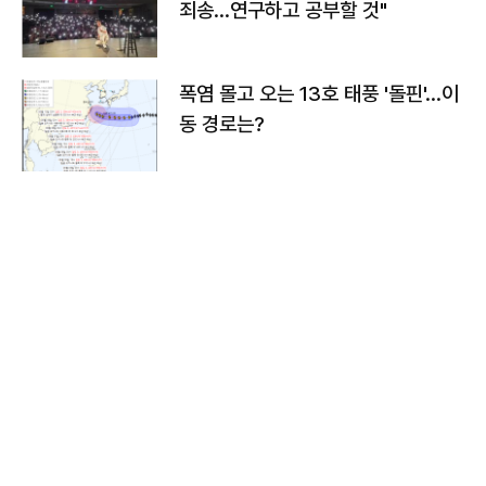
죄송…연구하고 공부할 것"
폭염 몰고 오는 13호 태풍 '돌핀'…이
동 경로는?