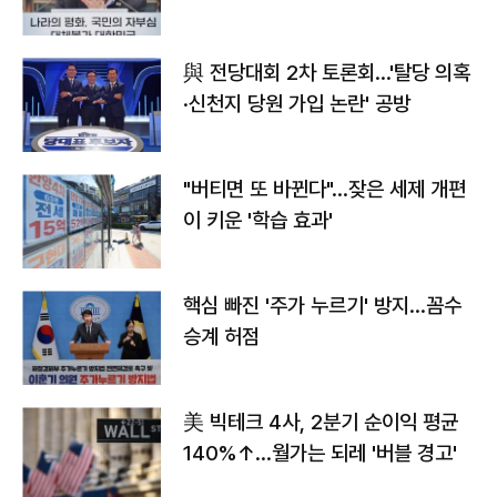
與 전당대회 2차 토론회…'탈당 의혹
·신천지 당원 가입 논란' 공방
"버티면 또 바뀐다"…잦은 세제 개편
이 키운 '학습 효과'
핵심 빠진 '주가 누르기' 방지…꼼수
승계 허점
美 빅테크 4사, 2분기 순이익 평균
140%↑…월가는 되레 '버블 경고'