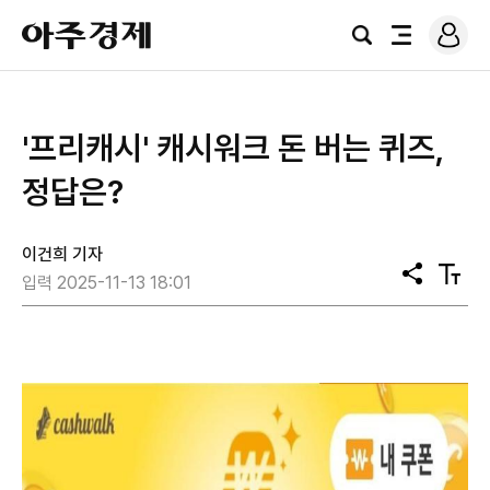
로
아
그
검
전
주
인
색
체
경
메
제
뉴
'프리캐시' 캐시워크 돈 버는 퀴즈,
정답은?
이건희 기자
공
텍
입력 2025-11-13 18:01
유
스
트
크
기