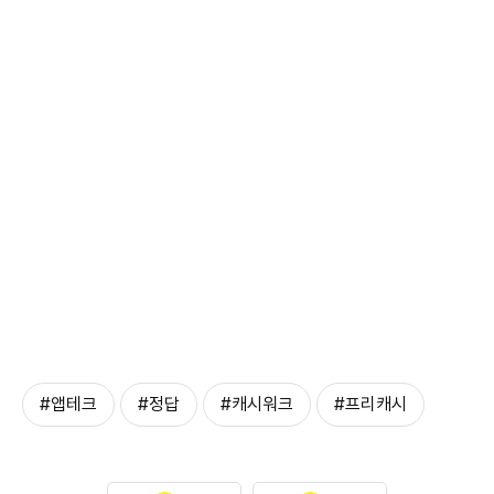
#앱테크
#정답
#캐시워크
#프리캐시