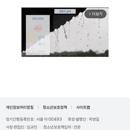
더보기
arrow_forward_ios
Unmute
개인정보처리방침
청소년보호정책
사이트맵
정기간행등록번호 : 서울 아 00493
회장·발행인 : 곽영길
사장·편집인 : 임규진
청소년보호책임자 : 전운