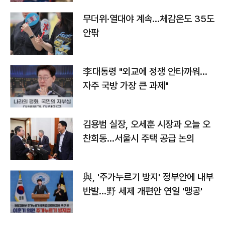
무더위·열대야 계속…체감온도 35도
안팎
李대통령 "외교에 정쟁 안타까워…
자주 국방 가장 큰 과제"
김용범 실장, 오세훈 시장과 오늘 오
찬회동...서울시 주택 공급 논의
與, '주가누르기 방지' 정부안에 내부
반발…野 세제 개편안 연일 '맹공'