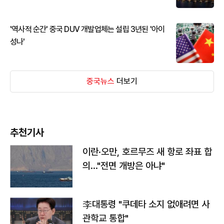
'역사적 순간' 중국 DUV 개발업체는 설립 3년된 '아이
성나'
중국뉴스
더보기
추천기사
이란·오만, 호르무즈 새 항로 좌표 합
의…"전면 개방은 아냐"
李대통령 "쿠데타 소지 없애려면 사
관학교 통합"