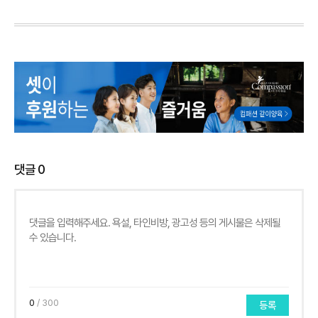
댓글
0
0
/ 300
등록