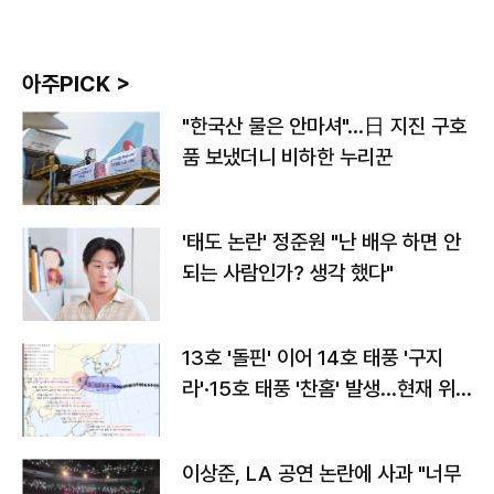
아주PICK >
"한국산 물은 안마셔"…日 지진 구호
품 보냈더니 비하한 누리꾼
'태도 논란' 정준원 "난 배우 하면 안
되는 사람인가? 생각 했다"
13호 '돌핀' 이어 14호 태풍 '구지
라'·15호 태풍 '찬홈' 발생…현재 위
치와 이동경로는?
이상준, LA 공연 논란에 사과 "너무