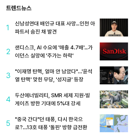
트렌드뉴스
신남성연대 배인규 대표 사망…인천 아
1
파트서 숨진 채 발견
샌디스크, AI 수요에 '매출 4.7배'…가
2
이던스 실망에 '주가는 하락'
"이재명 탄핵, 얼마 안 남았다"...'윤석
3
열 탄핵' 맞힌 무당, '성지글' 등장
두산에너빌리티, SMR 세제 지원·빌
4
게이츠 방한 기대에 5%대 강세
"중국 간다"던 태풍, 다시 한국으
5
로?...13호 태풍 '돌핀' 방향 급전환