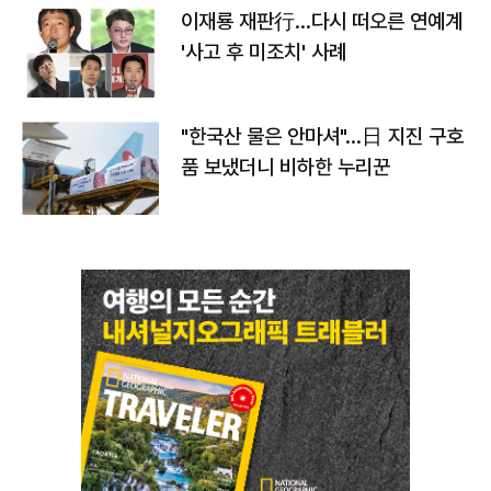
이재룡 재판行…다시 떠오른 연예계
'사고 후 미조치' 사례
"한국산 물은 안마셔"…日 지진 구호
품 보냈더니 비하한 누리꾼