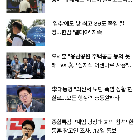
타는 코스피
'입추'에도 낮 최고 39도 폭염 절
정…한밤 '열대야' 지속
오세훈 "용산공원 주택공급 동의 못
해" vs 與 "정치적 어젠다로 사용"
맞불
李대통령 "외신서 보던 폭염 상황 현
실로…모든 행정력 총동원하라"
종합특검, '계엄 당정대 회의 참석' 한
동훈 참고인 조사...12일 통보