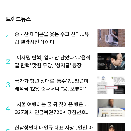
트렌드뉴스
중국산 에어콘을 웃돈 주고 산다...유
1
럽 열광시킨 메이디
"이재명 탄핵, 얼마 안 남았다"...'윤석
2
열 탄핵' 맞힌 무당, '성지글' 등장
국가가 청년 상대로 '통수'?...청년미
3
래적금 12% 준다더니 "응, 오류야"
"서울 여행하는 꿈 뒤 찾아온 행운"…
4
327회차 연금복권720+ 당첨번호조
회 주목
신남성연대 배인규 대표 사망…인천 아