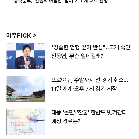
농식품부, '천원의 아침밥' 참여 200개 대학 선정
아주PICK >
"경솔한 언행 깊이 반성"…고개 숙인
신동엽, 무슨 일이길래?
프로야구, 주말까지 전 경기 취소…
11일 재개·오후 7시 경기 시작
태풍 '돌핀'·'찬홈' 한반도 빗겨간다…
예상 경로는?