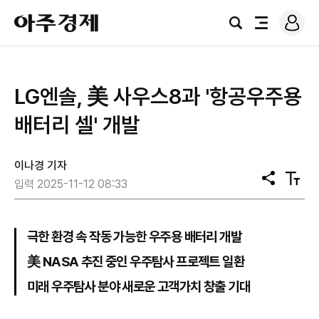
로
아
그
검
전
주
인
색
체
경
메
제
뉴
LG엔솔, 美 사우스8과 '항공우주용
배터리 셀' 개발
이나경 기자
공
텍
입력 2025-11-12 08:33
유
스
트
크
기
극한 환경 속 작동 가능한 우주용 배터리 개발
美 NASA 추진 중인 우주탐사 프로젝트 일환
미래 우주탐사 분야 새로운 고객가치 창출 기대