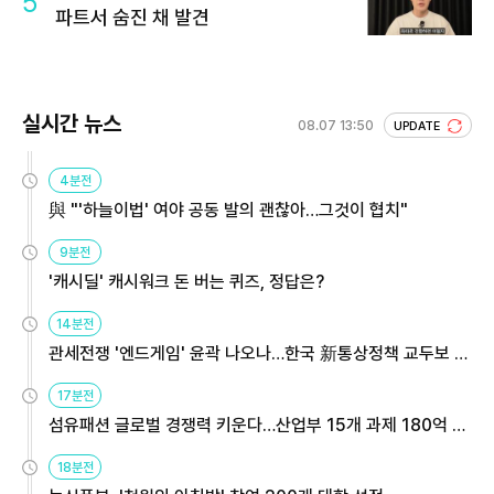
5
파트서 숨진 채 발견
실시간 뉴스
08.07 13:50
UPDATE
4분전
與 "'하늘이법' 여야 공동 발의 괜찮아…그것이 협치"
9분전
'캐시딜' 캐시워크 돈 버는 퀴즈, 정답은?
14분전
관세전쟁 '엔드게임' 윤곽 나오나…한국 新통상정책 교두보 활
용해야
17분전
섬유패션 글로벌 경쟁력 키운다…산업부 15개 과제 180억 지
원
18분전