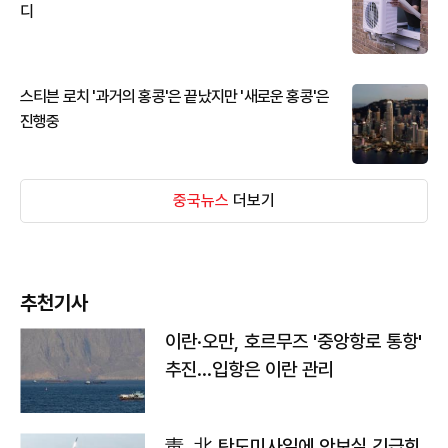
디
스티븐 로치 '과거의 홍콩'은 끝났지만 '새로운 홍콩'은
진행중
중국뉴스
더보기
추천기사
이란·오만, 호르무즈 '중앙항로 통항'
추진…입항은 이란 관리
靑, 北 탄도미사일에 안보실 긴급회