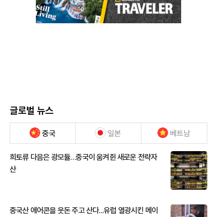
글로벌 뉴스
중국
일본
베트남
희토류 다음은 광모듈…중국이 움켜쥔 새로운 전략자
산
중국산 에어콘을 웃돈 주고 산다...유럽 열광시킨 메이