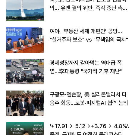
의…"유엔 결의 위반, 즉각 중단 촉
구"
여야, '부동산 세제 개편안' 공방…
"실거주자 보호" vs "무책임의 극치"
경제성장까지 갉아먹는 역대급 폭
염…李대통령 "국가적 기후 재난"
구광모-젠슨황, 美 실리콘밸리서 다
음주 회동…로봇·피지컬AI 협력 논의
'+17.91→-5.12→+3.76→-4.8%'…'
종레' 규제에도 여전히 롤러코스터