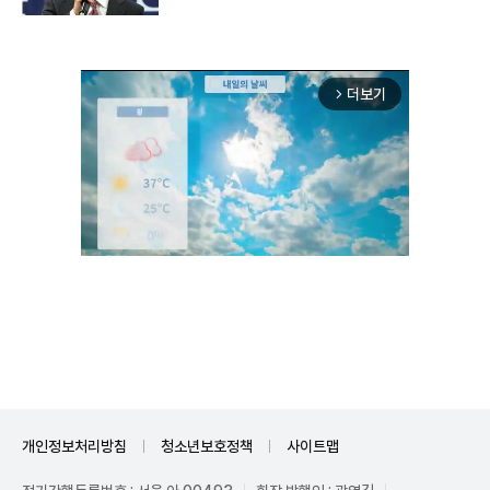
더보기
arrow_forward_ios
Unmute
개인정보처리방침
청소년보호정책
사이트맵