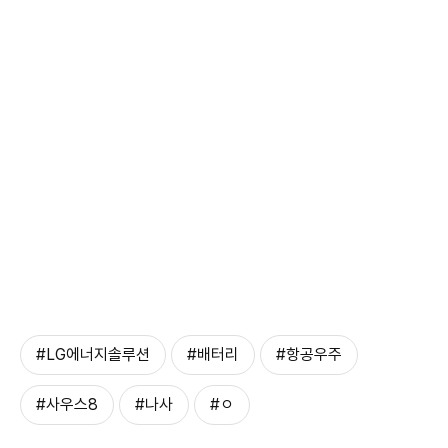
#LG에너지솔루션
#배터리
#항공우주
#사우스8
#나사
#ㅇ