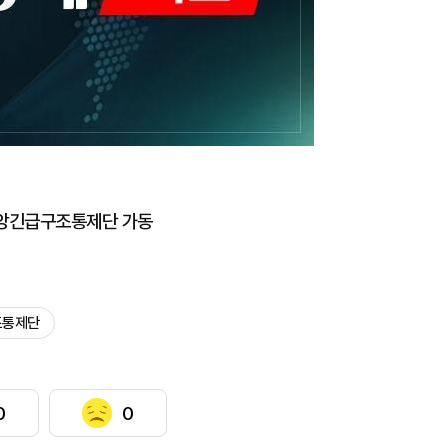
중앙긴급구조통제단 가동
조통제단
0
0