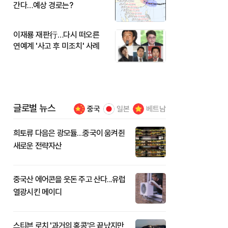
간다…예상 경로는?
이재룡 재판行…다시 떠오른
연예계 '사고 후 미조치' 사례
글로벌 뉴스
중국
일본
베트남
희토류 다음은 광모듈…중국이 움켜쥔
새로운 전략자산
중국산 에어콘을 웃돈 주고 산다...유럽
열광시킨 메이디
스티븐 로치 '과거의 홍콩'은 끝났지만