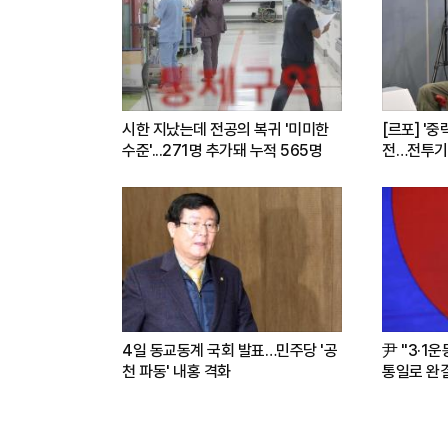
시한 지났는데 전공의 복귀 '미미한
[르포] '중
수준'...271명 추가돼 누적 565명
전…전투기
련(영상)
4일 동교동계 국회 발표…민주당 '공
尹 "3·1
천 파동' 내홍 격화
통일로 완결.
파트너"