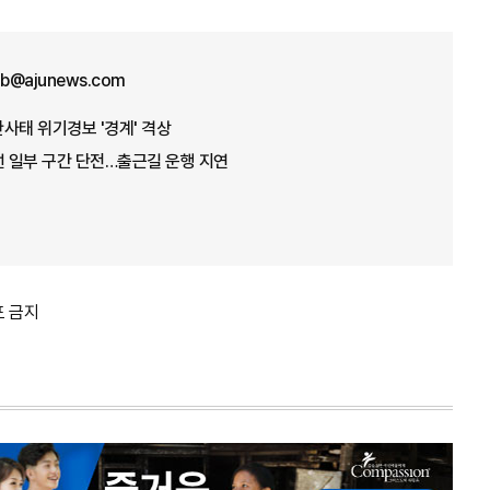
b@ajunews.com
산사태 위기경보 '경계' 격상
선 일부 구간 단전…출근길 운행 지연
포 금지