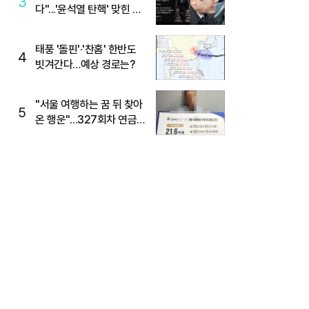
3
다"...'윤석열 탄핵' 맞힌 무
당, '성지글' 등장
태풍 '돌핀'·'찬홈' 한반도
4
빗겨간다…예상 경로는?
"서울 여행하는 꿈 뒤 찾아
5
온 행운"…327회차 연금
복권720+ 당첨번호조회
주목