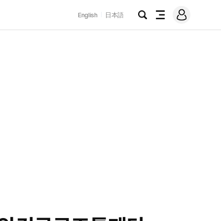
로
English
日本語
그
검
전
인
색
체
메
뉴