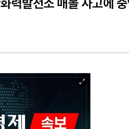
울산화력발전소 매몰 사고에
이
미
지
확
대