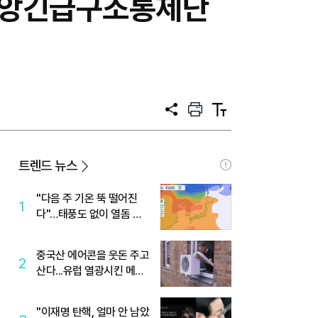
 중앙긴급구조통제단
공
프
텍
유
린
스
트
트
크
기
트렌드 뉴스
"다음 주 기온 뚝 떨어진
1
다"…태풍도 없이 열돔 박
살 낸 '이것'
중국산 에어콘을 웃돈 주고
2
산다...유럽 열광시킨 메이
디
"이재명 탄핵, 얼마 안 남았