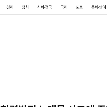
경제
정치
사회·전국
국제
포토
문화·연예