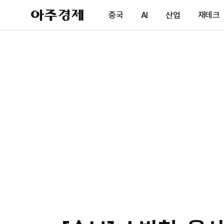
아
중국
AI
산업
재테크
주
경
제