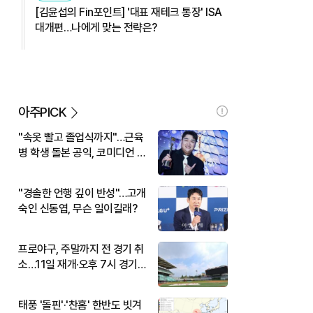
[김윤섭의 Fin포인트] '대표 재테크 통장' ISA
대개편…나에게 맞는 전략은?
아주PICK
"속옷 빨고 졸업식까지"…근육
병 학생 돌본 공익, 코미디언 김
규원이었다
"경솔한 언행 깊이 반성"…고개
숙인 신동엽, 무슨 일이길래?
프로야구, 주말까지 전 경기 취
소…11일 재개·오후 7시 경기
시작
태풍 '돌핀'·'찬홈' 한반도 빗겨