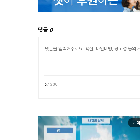
댓글
0
0
/ 300
더
arrow_forward_ios