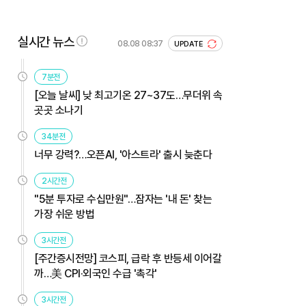
실시간 뉴스
08.08 08:37
UPDATE
7분전
[오늘 날씨] 낮 최고기온 27~37도…무더위 속
곳곳 소나기
34분전
너무 강력?…오픈AI, '아스트라' 출시 늦춘다
2시간전
"5분 투자로 수십만원"…잠자는 '내 돈' 찾는
가장 쉬운 방법
3시간전
[주간증시전망] 코스피, 급락 후 반등세 이어갈
까…美 CPI·외국인 수급 '촉각'
3시간전