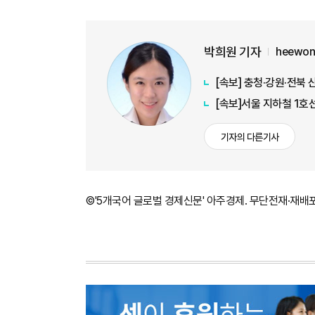
박희원 기자
heewon
[속보] 충청·강원·전북 
[속보]서울 지하철 1호
기자의 다른기사
©'5개국어 글로벌 경제신문' 아주경제. 무단전재·재배