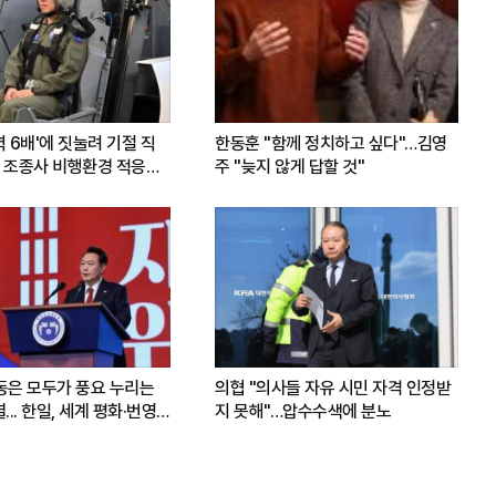
력 6배'에 짓눌려 기절 직
한동훈 "함께 정치하고 싶다"…김영
 조종사 비행환경 적응훈
주 "늦지 않게 답할 것"
운동은 모두가 풍요 누리는
의협 "의사들 자유 시민 자격 인정받
.. 한일, 세계 평화·번영
지 못해"…압수수색에 분노