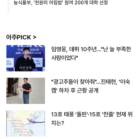
농식품부, '천원의 아침밥' 참여 200개 대학 선정
아주PICK >
임영웅, 데뷔 10주년…"난 늘 부족한
사람이었다"
"광고주들이 찾아줘"…진태현, '이숙
캠' 하차 후 근황 공개
13호 태풍 '돌핀'·15호 '찬홈' 현재 위
치는?