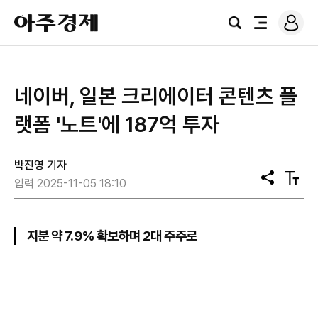
로
아
그
검
전
주
인
색
체
경
메
제
뉴
네이버, 일본 크리에이터 콘텐츠 플
랫폼 '노트'에 187억 투자
박진영 기자
공
텍
입력 2025-11-05 18:10
유
스
트
크
기
지분 약 7.9% 확보하며 2대 주주로