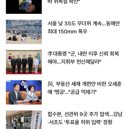
바 위독설 확산"
서울 낮 35도 무더위 계속…동해안
최대 150㎜ 폭우
李대통령 "군, 내란 이후 신뢰 회복
해야…지휘부 헌신해달라"
與, 부동산 세제 개편안 비판 오세훈
에 '맹공'…"공급 억제기"
합수본, 선관위 9곳 추가 압색…강남
·서초도 '투표율 허위 입력' 정황