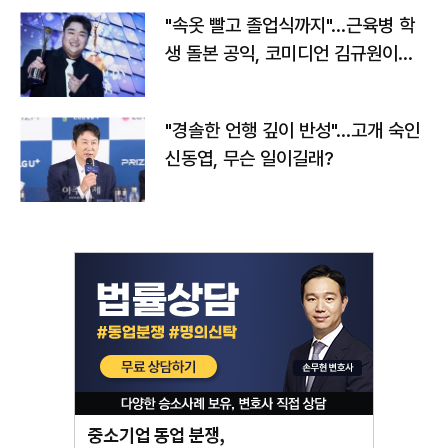
"속옷 빨고 졸업식까지"…근육병 학
생 돌본 공익, 코미디언 김규원이었
다
"경솔한 언행 깊이 반성"…고개 숙인
신동엽, 무슨 일이길래?