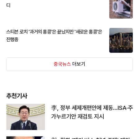
디
스티븐 로치 '과거의 홍콩'은 끝났지만 '새로운 홍콩'은
진행중
중국뉴스
더보기
추천기사
李, 정부 세제개편안에 제동…ISA·주
가누르기안 재검토 지시