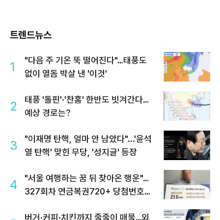
트렌드뉴스
"다음 주 기온 뚝 떨어진다"…태풍도
1
없이 열돔 박살 낸 '이것'
태풍 '돌핀'·'찬홈' 한반도 빗겨간다…
2
예상 경로는?
"이재명 탄핵, 얼마 안 남았다"...'윤석
3
열 탄핵' 맞힌 무당, '성지글' 등장
"서울 여행하는 꿈 뒤 찾아온 행운"…
4
327회차 연금복권720+ 당첨번호조
회 주목
버거·커피·치킨까지 줄줄이 매물…외