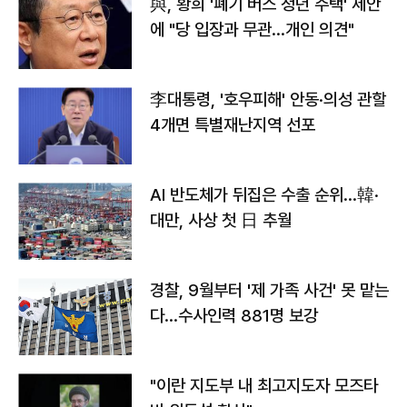
與, 황희 '폐기 버스 청년 주택' 제안
에 "당 입장과 무관…개인 의견"
李대통령, '호우피해' 안동·의성 관할
4개면 특별재난지역 선포
AI 반도체가 뒤집은 수출 순위…韓·
대만, 사상 첫 日 추월
경찰, 9월부터 '제 가족 사건' 못 맡는
다…수사인력 881명 보강
"이란 지도부 내 최고지도자 모즈타