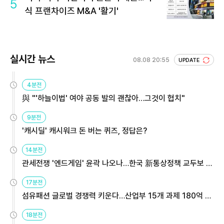
5
식 프랜차이즈 M&A '활기'
실시간 뉴스
08.08 20:55
UPDATE
4분전
與 "'하늘이법' 여야 공동 발의 괜찮아…그것이 협치"
9분전
'캐시딜' 캐시워크 돈 버는 퀴즈, 정답은?
14분전
관세전쟁 '엔드게임' 윤곽 나오나…한국 新통상정책 교두보 활
용해야
17분전
섬유패션 글로벌 경쟁력 키운다…산업부 15개 과제 180억 지
원
18분전